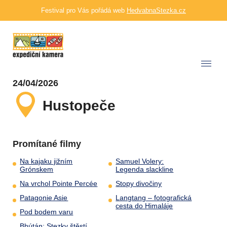
Festival pro Vás pořádá web
HedvabnaStezka.cz
24/04/2026
Hustopeče
Promítané filmy
Na kajaku jižním
Samuel Volery:
Grónskem
Legenda slackline
Na vrchol Pointe Percée
Stopy divočiny
Patagonie Asie
Langtang – fotografická
cesta do Himaláje
Pod bodem varu
Bhútán: Stezky štěstí