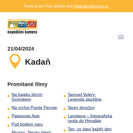
Festival pro Vás pořádá web
HedvabnaStezka.cz
21/04/2024
Kadaň
Promítané filmy
Na kajaku jižním
Samuel Volery:
Grónskem
Legenda slackline
Na vrchol Pointe Percée
Stopy divočiny
Patagonie Asie
Langtang – fotografická
cesta do Himaláje
Pod bodem varu
Ten, co slaví každý den
Bhútán: Stezky štěstí