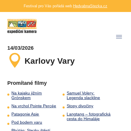
Festival pro Vás pořádá web
HedvabnaStezka.cz
14/03/2026
Karlovy Vary
Promítané filmy
Na kajaku jižním
Samuel Volery:
Grónskem
Legenda slackline
Na vrchol Pointe Percée
Stopy divočiny
Patagonie Asie
Langtang – fotografická
cesta do Himaláje
Pod bodem varu
Bhútán: Stezky štěstí