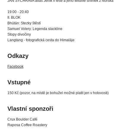
JAN SYCHRAVA alias Jeník v lese a jeho wildlife snímek z Norska
19:00 - 20:40
II. BLOK
Bhútán: Stezky štěstí
Samuel Volery: Legenda slackline
Stopy divočiny
Langtang - fotografická cesta do Himaláje
Odkazy
Facebook
Vstupné
150 Kč (pozor, na místě je bohužel možné platit jen v hotovosti)
Vlastní sponzoři
Crux Boulder Café
Raposa Coffee Roastery