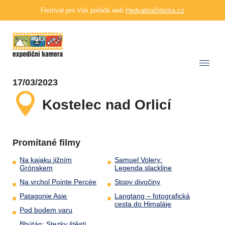
Festival pro Vás pořádá web
HedvabnaStezka.cz
17/03/2023
Kostelec nad Orlicí
Promítané filmy
Na kajaku jižním
Samuel Volery:
Grónskem
Legenda slackline
Na vrchol Pointe Percée
Stopy divočiny
Patagonie Asie
Langtang – fotografická
cesta do Himaláje
Pod bodem varu
Bhútán: Stezky štěstí