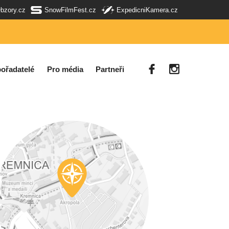
Obzory.cz
SnowFilmFest.cz
ExpedicniKamera.cz
ořadatelé
Pro média
Partneři