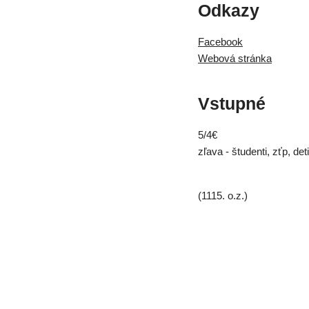
Odkazy
Facebook
Webová stránka
Vstupné
5/4€
zľava - študenti, zťp, det
(1115. o.z.)