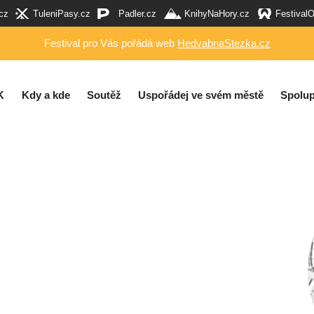
cz
TuleniPasy.cz
Padler.cz
KnihyNaHory.cz
Festival
Festival pro Vás pořádá web
HedvabnaStezka.cz
K
Kdy a kde
Soutěž
Uspořádej ve svém městě
Spolup