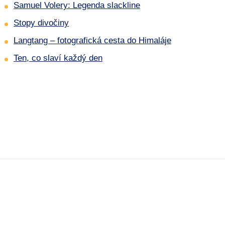
Samuel Volery: Legenda slackline
Stopy divočiny
Langtang – fotografická cesta do Himaláje
Ten, co slaví každý den