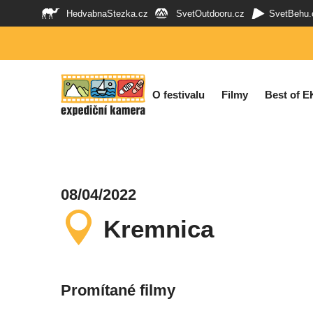
HedvabnaStezka.cz
SvetOutdooru.cz
SvetBehu.
O festivalu
Filmy
Best of E
08/04/2022
Kremnica
Promítané filmy