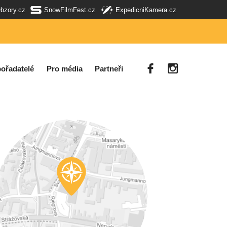
Obzory.cz
SnowFilmFest.cz
ExpedicniKamera.cz
ořadatelé
Pro média
Partneři