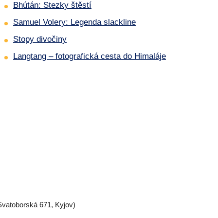
Bhútán: Stezky štěstí
Samuel Volery: Legenda slackline
Stopy divočiny
Langtang – fotografická cesta do Himaláje
Svatoborská 671, Kyjov)