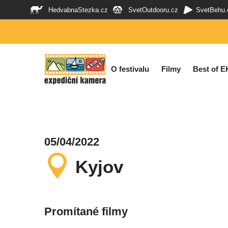
HedvabnaStezka.cz
SvetOutdooru.cz
SvetBehu.
O festivalu
Filmy
Best of E
05/04/2022
Kyjov
Promítané filmy