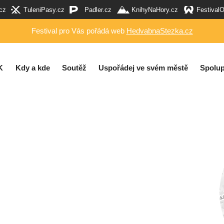
cz
TuleniPasy.cz
Padler.cz
KnihyNaHory.cz
Festival
Festival pro Vás pořádá web
HedvabnaStezka.cz
K
Kdy a kde
Soutěž
Uspořádej ve svém městě
Spolup