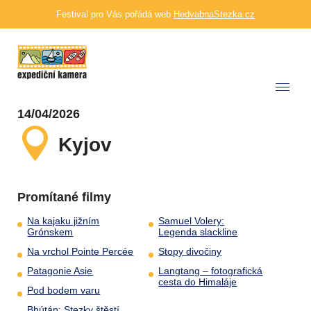
Festival pro Vás pořádá web
HedvabnaStezka.cz
14/04/2026
Kyjov
Promítané filmy
Na kajaku jižním
Samuel Volery:
Grónskem
Legenda slackline
Na vrchol Pointe Percée
Stopy divočiny
Patagonie Asie
Langtang – fotografická
cesta do Himaláje
Pod bodem varu
Bhútán: Stezky štěstí