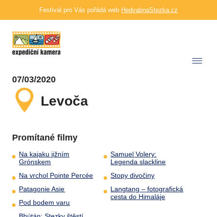
Festival pro Vás pořádá web
HedvabnaStezka.cz
07/03/2020
Levoča
Promítané filmy
Na kajaku jižním
Samuel Volery:
Grónskem
Legenda slackline
Na vrchol Pointe Percée
Stopy divočiny
Patagonie Asie
Langtang – fotografická
cesta do Himaláje
Pod bodem varu
Bhútán: Stezky štěstí