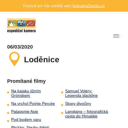
Festival pro Vás pořádá web
HedvabnaStezka.cz
06/03/2020
Loděnice
Promítané filmy
Na kajaku jižním
Samuel Volery:
Grónskem
Legenda slackline
Na vrchol Pointe Percée
Stopy divočiny
Patagonie Asie
Langtang – fotografická
cesta do Himaláje
Pod bodem varu
Bhútán: Stezky štěstí