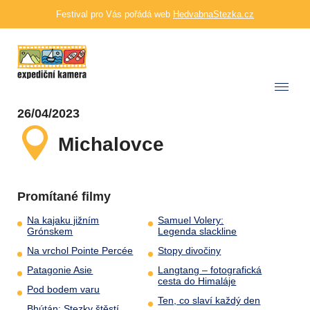
Festival pro Vás pořádá web
HedvabnaStezka.cz
26/04/2023
Michalovce
Promítané filmy
Na kajaku jižním
Samuel Volery:
Grónskem
Legenda slackline
Na vrchol Pointe Percée
Stopy divočiny
Patagonie Asie
Langtang – fotografická
cesta do Himaláje
Pod bodem varu
Ten, co slaví každý den
Bhútán: Stezky štěstí