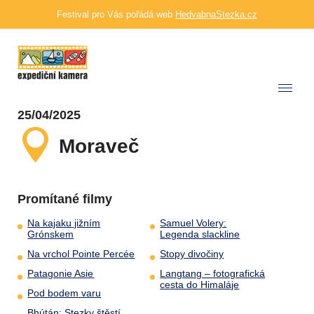
Festival pro Vás pořádá web
HedvabnaStezka.cz
25/04/2025
Moraveč
Promítané filmy
Na kajaku jižním
Samuel Volery:
Grónskem
Legenda slackline
Na vrchol Pointe Percée
Stopy divočiny
Patagonie Asie
Langtang – fotografická
cesta do Himaláje
Pod bodem varu
Bhútán: Stezky štěstí