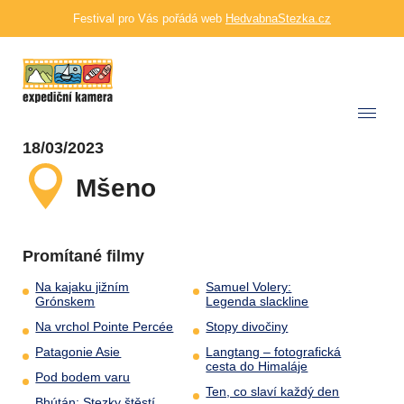
Festival pro Vás pořádá web
HedvabnaStezka.cz
18/03/2023
Mšeno
Promítané filmy
Na kajaku jižním
Samuel Volery:
Grónskem
Legenda slackline
Na vrchol Pointe Percée
Stopy divočiny
Patagonie Asie
Langtang – fotografická
cesta do Himaláje
Pod bodem varu
Ten, co slaví každý den
Bhútán: Stezky štěstí