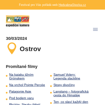
Festival pro Vás pořádá web
HedvabnaStezka.cz
30/03/2024
Ostrov
Promítané filmy
Na kajaku jižním
Samuel Volery:
Grónskem
Legenda slackline
Na vrchol Pointe Percée
Stopy divočiny
Patagonie Asie
Langtang – fotografická
cesta do Himaláje
Pod bodem varu
Ten, co slaví každý den
Bhútán: Stezky štěstí