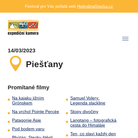
Festival pro Vás pořádá web
HedvabnaStezka.cz
14/03/2023
Piešťany
Promítané filmy
Na kajaku jižním
Samuel Volery:
Grónskem
Legenda slackline
Na vrchol Pointe Percée
Stopy divočiny
Patagonie Asie
Langtang – fotografická
cesta do Himaláje
Pod bodem varu
Ten, co slaví každý den
Bhútán: Stezky štěstí