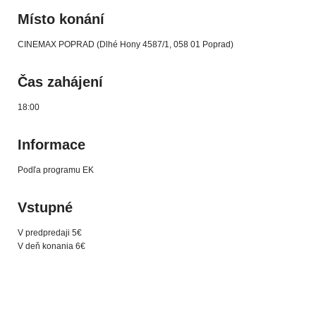
Místo konání
CINEMAX POPRAD (Dlhé Hony 4587/1, 058 01 Poprad)
Čas zahájení
18:00
Informace
Podľa programu EK
Vstupné
V predpredaji 5€
V deň konania 6€