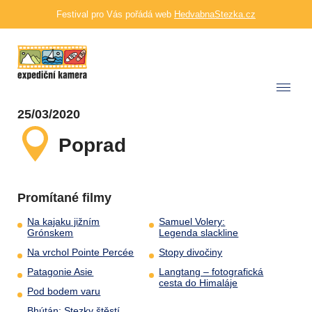
Festival pro Vás pořádá web
HedvabnaStezka.cz
25/03/2020
Poprad
Promítané filmy
Na kajaku jižním
Samuel Volery:
Grónskem
Legenda slackline
Na vrchol Pointe Percée
Stopy divočiny
Patagonie Asie
Langtang – fotografická
cesta do Himaláje
Pod bodem varu
Bhútán: Stezky štěstí