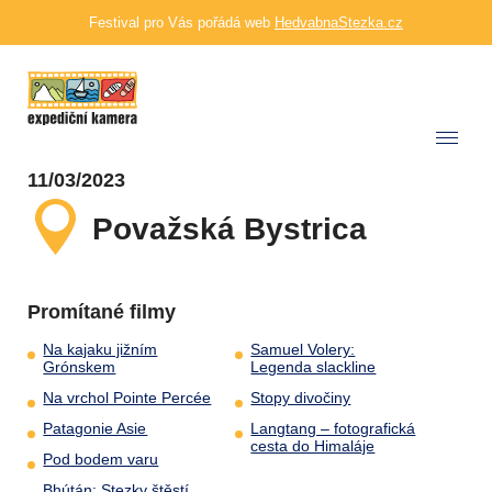
Festival pro Vás pořádá web
HedvabnaStezka.cz
11/03/2023
Považská Bystrica
Promítané filmy
Na kajaku jižním
Samuel Volery:
Grónskem
Legenda slackline
Na vrchol Pointe Percée
Stopy divočiny
Patagonie Asie
Langtang – fotografická
cesta do Himaláje
Pod bodem varu
Bhútán: Stezky štěstí