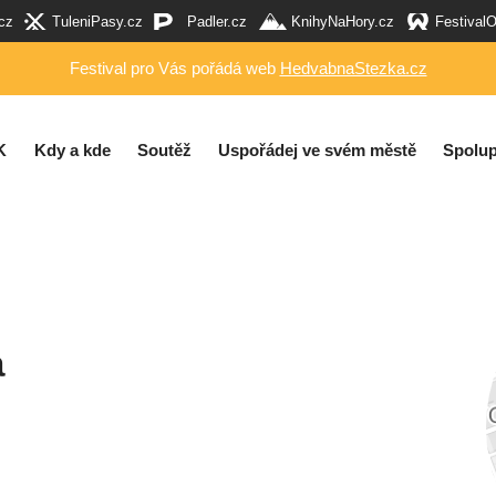
cz
TuleniPasy.cz
Padler.cz
KnihyNaHory.cz
Festival
Festival pro Vás pořádá web
HedvabnaStezka.cz
K
Kdy a kde
Soutěž
Uspořádej ve svém městě
Spolup
a