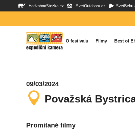
HedvabnaStezka.cz
SvetOutdooru.cz
SvetBehu.
O festivalu
Filmy
Best of E
09/03/2024
Považská Bystric
Promítané filmy