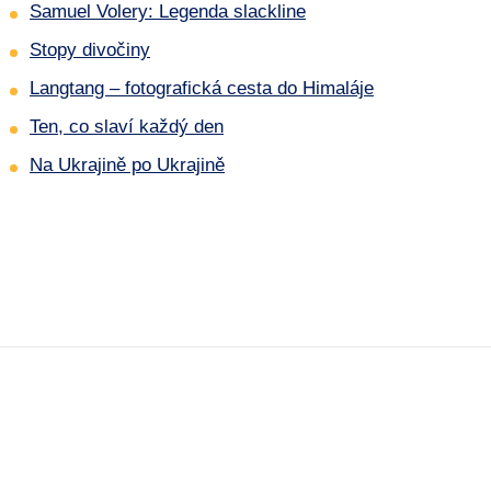
Samuel Volery: Legenda slackline
Stopy divočiny
Langtang – fotografická cesta do Himaláje
Ten, co slaví každý den
Na Ukrajině po Ukrajině