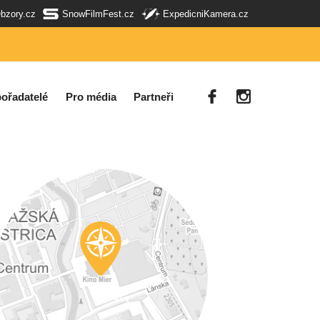
Obzory.cz
SnowFilmFest.cz
ExpedicniKamera.cz
ořadatelé
Pro média
Partneři