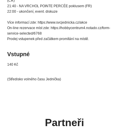
(ČR)
21:40 - NA VRCHOL POINTE PERCÉE poklusem (FR)
22:00 - ukončení, event. diskuze
Více informací zde: https://www.svcjednicka.cz/akce
On-line rezervace míst zde: https://hobbycentrum4.notado.cz/form-
service-selected/6768
Prodej vstupenek před začátkem promítání na místě.
Vstupné
140 Kč
(Středisko volného času Jednička)
Partneři