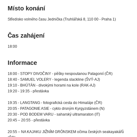
Místo konání
Středisko volného času Jednička (Truhlářská 8, 110 00 - Praha 1)
Čas zahájení
18:00
Informace
18:00 - STOPY DIVOČINY - pěšky nespoutanou Patagonií (ČR)
18:40 - SAMUEL VOLERY - legenda slackline (ŠVÝ-AJ)
19:10 - BHÚTÁN - divokými horami na kole (RAK-AJ)
19:20 - 19:35 - přestávka
19:35 - LANGTANG - fotografická cesta do Himaláje (ČR)
20:05 - PATAGONIE ASIE - cyklo drsným Kyrgyzstánem (N)
20:30 - POD BODEM VARU - saharský ultramaraton (IT)
20:45 – 20:55 - přestávka
20:55 – NA KAJAKU JIŽNÍM GRÓNSKEM očima českých seakayakářů