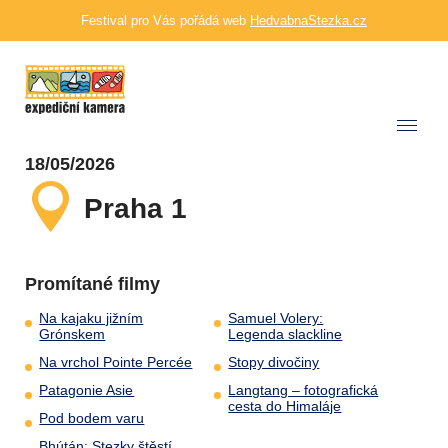
Festival pro Vás pořádá web
HedvabnaStezka.cz
18/05/2026
Praha 1
Promítané filmy
Na kajaku jižním
Samuel Volery:
Grónskem
Legenda slackline
Na vrchol Pointe Percée
Stopy divočiny
Patagonie Asie
Langtang – fotografická
cesta do Himaláje
Pod bodem varu
Bhútán: Stezky štěstí