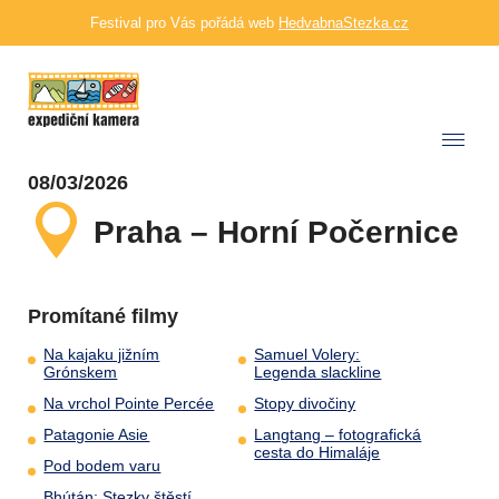
Festival pro Vás pořádá web
HedvabnaStezka.cz
08/03/2026
Praha – Horní Počernice
Promítané filmy
Na kajaku jižním
Samuel Volery:
Grónskem
Legenda slackline
Na vrchol Pointe Percée
Stopy divočiny
Patagonie Asie
Langtang – fotografická
cesta do Himaláje
Pod bodem varu
Bhútán: Stezky štěstí