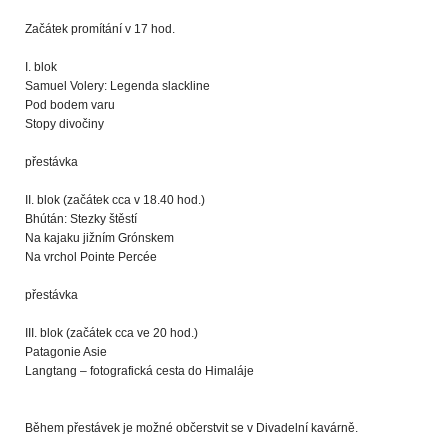
Začátek promítání v 17 hod.
I. blok
Samuel Volery: Legenda slackline
Pod bodem varu
Stopy divočiny
přestávka
II. blok (začátek cca v 18.40 hod.)
Bhútán: Stezky štěstí
Na kajaku jižním Grónskem
Na vrchol Pointe Percée
přestávka
III. blok (začátek cca ve 20 hod.)
Patagonie Asie
Langtang – fotografická cesta do Himaláje
Během přestávek je možné občerstvit se v Divadelní kavárně.