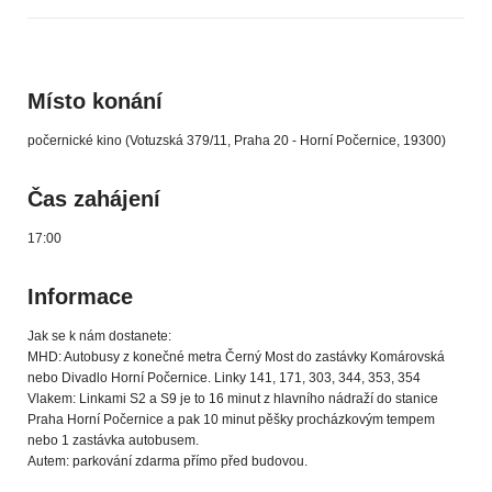
Místo konání
počernické kino (Votuzská 379/11, Praha 20 - Horní Počernice, 19300)
Čas zahájení
17:00
Informace
Jak se k nám dostanete:
MHD: Autobusy z konečné metra Černý Most do zastávky Komárovská
nebo Divadlo Horní Počernice. Linky 141, 171, 303, 344, 353, 354
Vlakem: Linkami S2 a S9 je to 16 minut z hlavního nádraží do stanice
Praha Horní Počernice a pak 10 minut pěšky procházkovým tempem
nebo 1 zastávka autobusem.
Autem: parkování zdarma přímo před budovou.