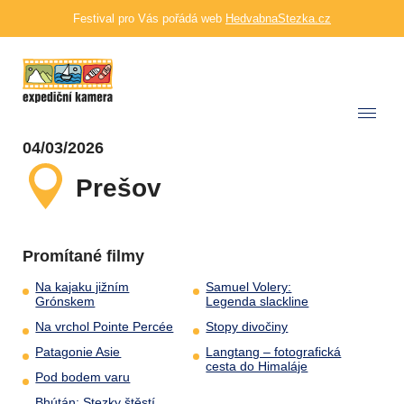
Festival pro Vás pořádá web
HedvabnaStezka.cz
04/03/2026
Prešov
Promítané filmy
Na kajaku jižním
Samuel Volery:
Grónskem
Legenda slackline
Na vrchol Pointe Percée
Stopy divočiny
Patagonie Asie
Langtang – fotografická
cesta do Himaláje
Pod bodem varu
Bhútán: Stezky štěstí