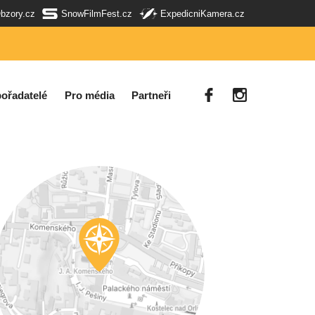
Obzory.cz
SnowFilmFest.cz
ExpedicniKamera.cz
ořadatelé
Pro média
Partneři