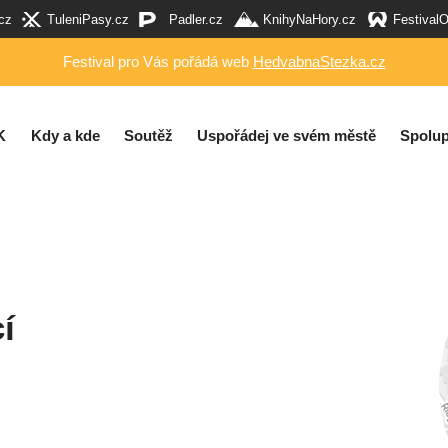
cz
TuleniPasy.cz
Padler.cz
KnihyNaHory.cz
Festival
Festival pro Vás pořádá web
HedvabnaStezka.cz
K
Kdy a kde
Soutěž
Uspořádej ve svém městě
Spolup
í