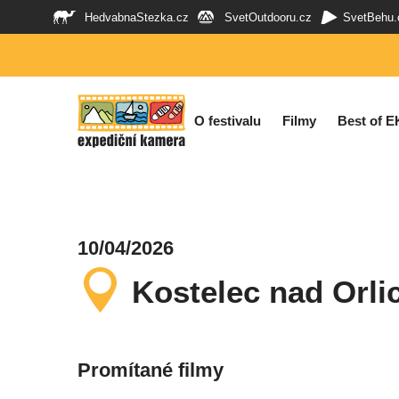
HedvabnaStezka.cz
SvetOutdooru.cz
SvetBehu.
O festivalu
Filmy
Best of E
10/04/2026
Kostelec nad Orlic
Promítané filmy