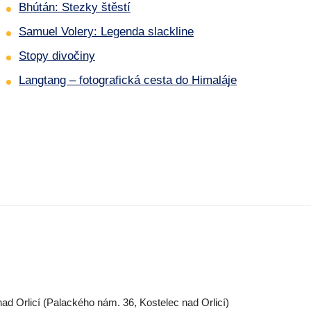
Bhútán: Stezky štěstí
Samuel Volery: Legenda slackline
Stopy divočiny
Langtang – fotografická cesta do Himaláje
ad Orlicí (Palackého nám. 36, Kostelec nad Orlicí)