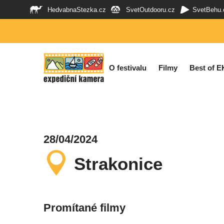
HedvabnaStezka.cz
SvetOutdooru.cz
SvetBehu.
O festivalu
Filmy
Best of E
28/04/2024
Strakonice
Promítané filmy