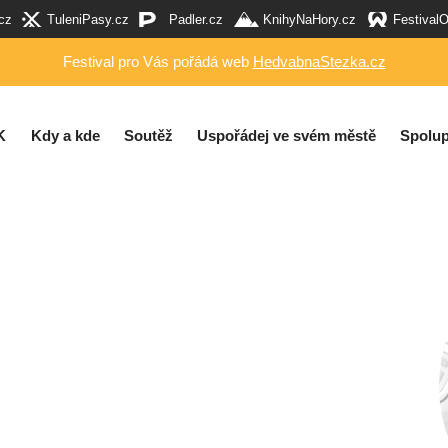
cz
TuleniPasy.cz
Padler.cz
KnihyNaHory.cz
Festival
Festival pro Vás pořádá web
HedvabnaStezka.cz
K
Kdy a kde
Soutěž
Uspořádej ve svém městě
Spolup