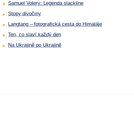
Samuel Volery: Legenda slackline
Stopy divočiny
Langtang – fotografická cesta do Himaláje
Ten, co slaví každý den
Na Ukrajině po Ukrajině