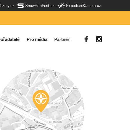
Obzory.cz
SnowFilmFest.cz
ExpedicniKamera.cz
ořadatelé
Pro média
Partneři