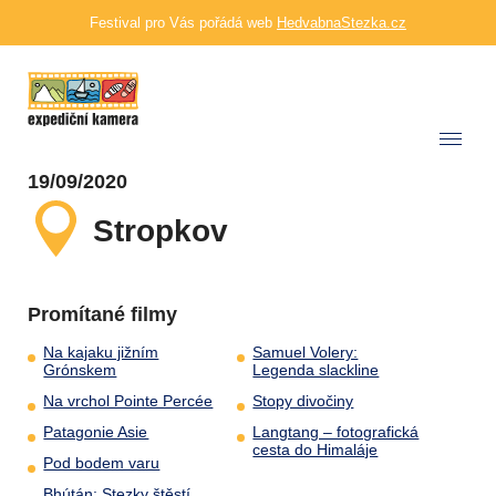
Festival pro Vás pořádá web
HedvabnaStezka.cz
19/09/2020
Stropkov
Promítané filmy
Na kajaku jižním
Samuel Volery:
Grónskem
Legenda slackline
Na vrchol Pointe Percée
Stopy divočiny
Patagonie Asie
Langtang – fotografická
cesta do Himaláje
Pod bodem varu
Bhútán: Stezky štěstí