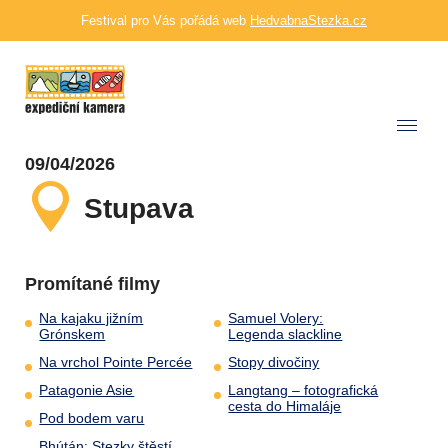
Festival pro Vás pořádá web
HedvabnaStezka.cz
09/04/2026
Stupava
Promítané filmy
Na kajaku jižním
Samuel Volery:
Grónskem
Legenda slackline
Na vrchol Pointe Percée
Stopy divočiny
Patagonie Asie
Langtang – fotografická
cesta do Himaláje
Pod bodem varu
Bhútán: Stezky štěstí