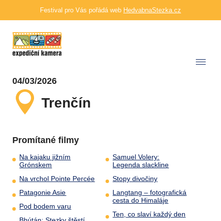
Festival pro Vás pořádá web
HedvabnaStezka.cz
04/03/2026
Trenčín
Promítané filmy
Na kajaku jižním
Samuel Volery:
Grónskem
Legenda slackline
Na vrchol Pointe Percée
Stopy divočiny
Patagonie Asie
Langtang – fotografická
cesta do Himaláje
Pod bodem varu
Ten, co slaví každý den
Bhútán: Stezky štěstí