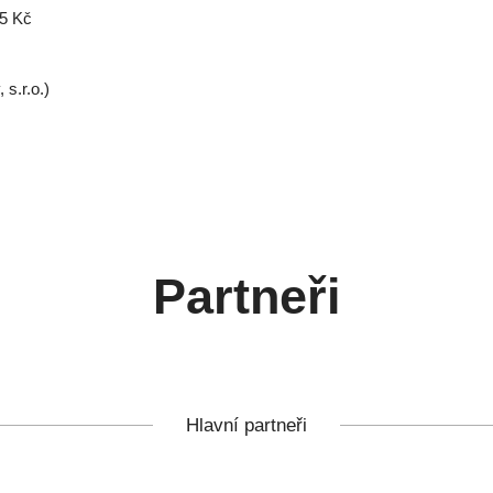
35 Kč
 s.r.o.)
Partneři