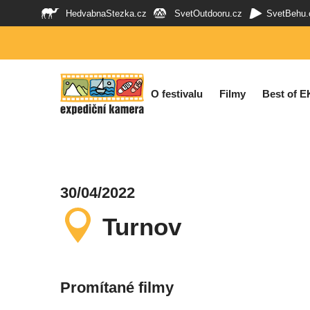
HedvabnaStezka.cz
SvetOutdooru.cz
SvetBehu.
O festivalu
Filmy
Best of E
30/04/2022
Turnov
Promítané filmy