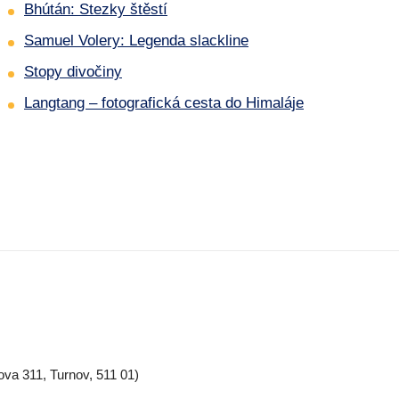
Bhútán: Stezky štěstí
Samuel Volery: Legenda slackline
Stopy divočiny
Langtang – fotografická cesta do Himaláje
ova 311, Turnov, 511 01)