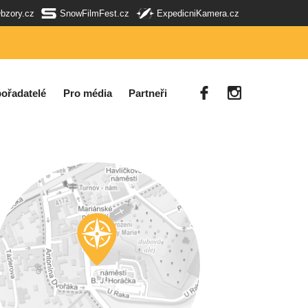
Obzory.cz
SnowFilmFest.cz
ExpedicniKamera.cz
ořadatelé
Pro média
Partneři