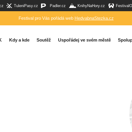
cz
TuleniPasy.cz
Padler.cz
KnihyNaHory.cz
Festival
Festival pro Vás pořádá web
HedvabnaStezka.cz
K
Kdy a kde
Soutěž
Uspořádej ve svém městě
Spolup