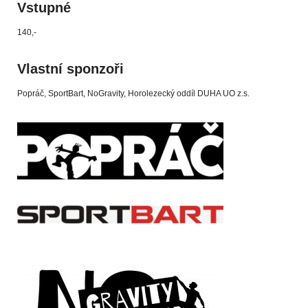
Vstupné
140,-
Vlastní sponzoři
Popráč, SportBart, NoGravity, Horolezecký oddíl DUHA UO z.s.