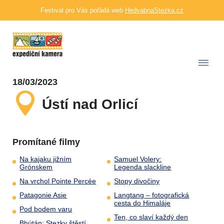
Festival pro Vás pořádá web
HedvabnaStezka.cz
18/03/2023
Ústí nad Orlicí
Promítané filmy
Na kajaku jižním
Samuel Volery:
Grónskem
Legenda slackline
Na vrchol Pointe Percée
Stopy divočiny
Patagonie Asie
Langtang – fotografická
cesta do Himaláje
Pod bodem varu
Ten, co slaví každý den
Bhútán: Stezky štěstí