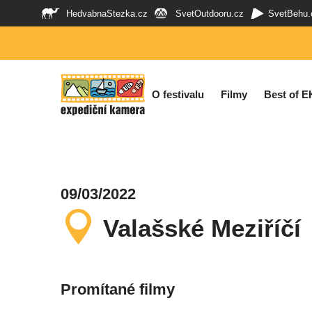
HedvabnaStezka.cz
SvetOutdooru.cz
SvetBehu.
O festivalu
Filmy
Best of E
09/03/2022
Valašské Meziříčí
Promítané filmy