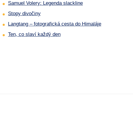
Samuel Volery: Legenda slackline
Stopy divočiny
Langtang – fotografická cesta do Himaláje
Ten, co slaví každý den