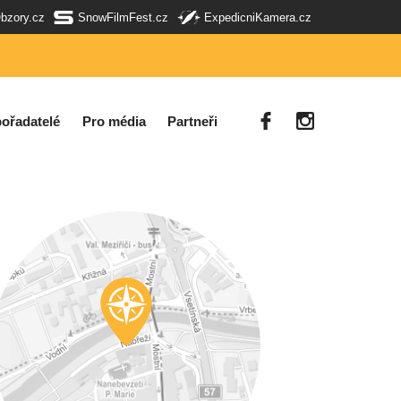
Obzory.cz
SnowFilmFest.cz
ExpedicniKamera.cz
ořadatelé
Pro média
Partneři