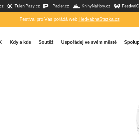
cz
TuleniPasy.cz
Padler.cz
KnihyNaHory.cz
Festival
Festival pro Vás pořádá web
HedvabnaStezka.cz
K
Kdy a kde
Soutěž
Uspořádej ve svém městě
Spolup