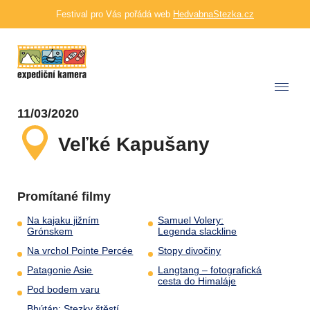
Festival pro Vás pořádá web
HedvabnaStezka.cz
11/03/2020
Veľké Kapušany
Promítané filmy
Na kajaku jižním
Samuel Volery:
Grónskem
Legenda slackline
Na vrchol Pointe Percée
Stopy divočiny
Patagonie Asie
Langtang – fotografická
cesta do Himaláje
Pod bodem varu
Bhútán: Stezky štěstí