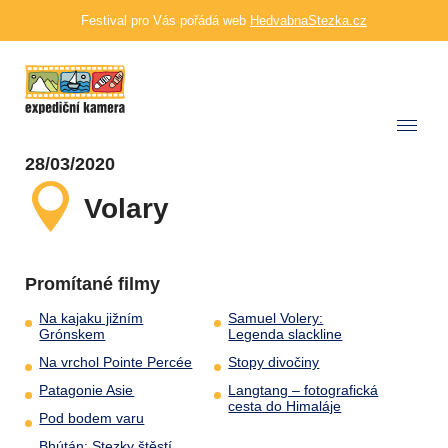
Festival pro Vás pořádá web
HedvabnaStezka.cz
28/03/2020
Volary
Promítané filmy
Na kajaku jižním
Samuel Volery:
Grónskem
Legenda slackline
Na vrchol Pointe Percée
Stopy divočiny
Patagonie Asie
Langtang – fotografická
cesta do Himaláje
Pod bodem varu
Bhútán: Stezky štěstí