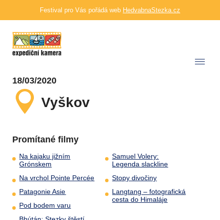
Festival pro Vás pořádá web
HedvabnaStezka.cz
18/03/2020
Vyškov
Promítané filmy
Na kajaku jižním
Samuel Volery:
Grónskem
Legenda slackline
Na vrchol Pointe Percée
Stopy divočiny
Patagonie Asie
Langtang – fotografická
cesta do Himaláje
Pod bodem varu
Bhútán: Stezky štěstí