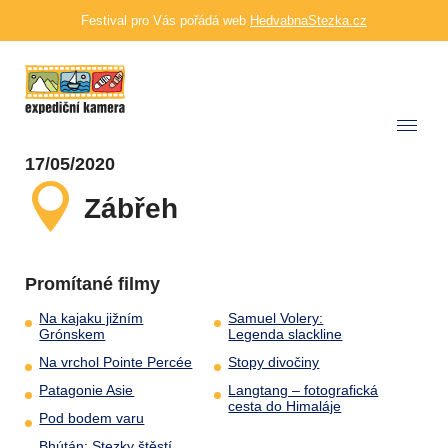
Festival pro Vás pořádá web
HedvabnaStezka.cz
17/05/2020
Zábřeh
Promítané filmy
Na kajaku jižním
Samuel Volery:
Grónskem
Legenda slackline
Na vrchol Pointe Percée
Stopy divočiny
Patagonie Asie
Langtang – fotografická
cesta do Himaláje
Pod bodem varu
Bhútán: Stezky štěstí