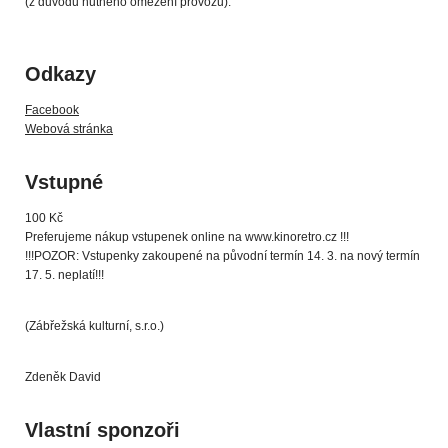
(z důvodu nutného omezení provozu).
Odkazy
Facebook
Webová stránka
Vstupné
100 Kč
Preferujeme nákup vstupenek online na www.kinoretro.cz !!!
!!!POZOR: Vstupenky zakoupené na původní termín 14. 3. na nový termín
17. 5. neplatí!!!
(Zábřežská kulturní, s.r.o.)
Zdeněk David
Vlastní sponzoři