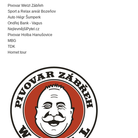
Pivovar Welzl Zábřeh
Sport a Relax areál Bozeňov
Auto Hégr Šumperk
Ondřej Bank - Vagus
NejlevnějšíPytel.cz
Pivovar Holba Hanušovice
MBG
TDK
Hornet tour