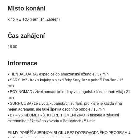
Místo konání
kino RETRO (Farní 14, Zábřeh)
Čas zahájení
16:00
Informace
• TIEŇ JAGUARA / expedice do amazonské džungle / 57 min
• SARY JAZ / trek s kajaky a sjezd řeky Sary Jaz v pohoří Ťan-šan / 15
min
• BOY NOMAD / život nomádské rodiny v mongolské části pohoří Altaj / 21
min
• SURF CUBA / ze života kubánských surfařů, pro které je každá vlna
nejen adrenalin, ale také špetka osobního odboje / 15 min
• B7 – 95 KILOMETRŮ, KTERÉ TI ZMĚNÍ ŽIVOT / historie a zákulisí
extrémního běžeckého závodu v Beskydech / 51 min
FILMY POBĚŽÍ V JEDNOM BLOKU BEZ DOPROVODNÉHO PROGRAMU