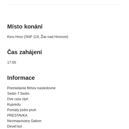
Místo konání
Kino Hron (SNP 119, Žiar nad Hronom)
Čas zahájení
17:00
Informace
Premietanie filmov nasledovne:
Sedm 7 Sedm
Dve cela ctyri
Kupredu
Pomaly jizdni pruh
PRESTAVKA
Nezmapovany Gabon
Devet kol