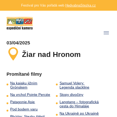
Festival pro Vás pořádá web
HedvabnaStezka.cz
03/04/2025
Žiar nad Hronom
Promítané filmy
Na kajaku jižním
Samuel Volery:
Grónskem
Legenda slackline
Na vrchol Pointe Percée
Stopy divočiny
Patagonie Asie
Langtang – fotografická
cesta do Himaláje
Pod bodem varu
Na Ukrajině po Ukrajině
Bhútán: Stezky štěstí