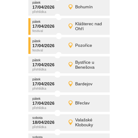
pátek
promítání
17/04/2026
Bohumín
17/04/2026
Detail
pátek
pátek
promítání
Klášterec nad
17/04/2026
17/04/2026
Detail
Ohří
pátek
pátek
promítání
17/04/2026
Pozořice
17/04/2026
Detail
pátek
pátek
promítání
Bystřice u
17/04/2026
17/04/2026
Detail
Benešova
pátek
pátek
promítání
17/04/2026
Bardejov
17/04/2026
Detail
pátek
pátek
promítání
17/04/2026
Břeclav
17/04/2026
Detail
pátek
sobota
promítání
Valašské
18/04/2026
18/04/2026
Detail
Klobouky
sobota
sobota