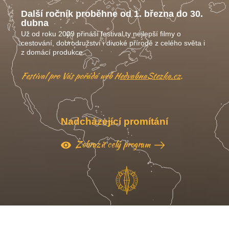
Další ročník proběhne od 1. března do 30.
dubna
Už od roku 2009 přináší festival ty nejlepší filmy o
cestování, dobrodružství i divoké přírodě z celého světa i
z domácí produkce.
Festival pro Vás pořádá web
HedvabnaStezka.cz
.
Nadcházející promítání
Zobrazit celý program