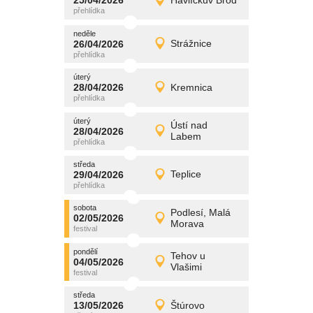
25/04/2026
Havlíčkův Brod
25/04/2026
Detail
sobota
neděle
promítání
26/04/2026
Strážnice
26/04/2026
Detail
neděle
úterý
promítání
28/04/2026
Kremnica
28/04/2026
Detail
úterý
úterý
promítání
Ústí nad
28/04/2026
28/04/2026
Detail
Labem
úterý
středa
promítání
29/04/2026
Teplice
29/04/2026
Detail
středa
sobota
promítání
Podlesí, Malá
02/05/2026
02/05/2026
Detail
Morava
sobota
pondělí
promítání
Tehov u
04/05/2026
04/05/2026
Detail
Vlašimi
pondělí
středa
promítání
13/05/2026
Štúrovo
13/05/2026
Detail