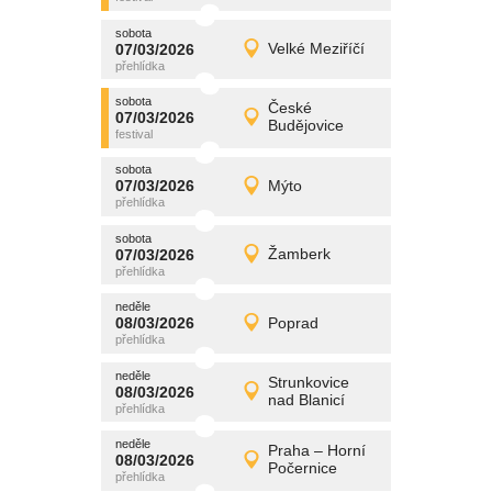
sobota
promítání
07/03/2026
Velké Meziříčí
07/03/2026
Detail
sobota
sobota
promítání
České
07/03/2026
07/03/2026
Detail
Budějovice
sobota
sobota
promítání
07/03/2026
Mýto
07/03/2026
Detail
sobota
sobota
promítání
07/03/2026
Žamberk
07/03/2026
Detail
sobota
neděle
promítání
08/03/2026
Poprad
08/03/2026
Detail
neděle
neděle
promítání
Strunkovice
08/03/2026
08/03/2026
Detail
nad Blanicí
neděle
neděle
promítání
Praha – Horní
08/03/2026
08/03/2026
Detail
Počernice
neděle