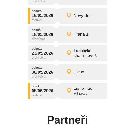
středa
sobota
promítání
16/05/2026
Nový Bor
16/05/2026
Detail
sobota
pondělí
promítání
18/05/2026
Praha 1
18/05/2026
Detail
pondělí
sobota
promítání
Turistická
23/05/2026
23/05/2026
Detail
chata Lovoš
sobota
sobota
promítání
30/05/2026
Ujčov
30/05/2026
Detail
sobota
pátek
promítání
Lipno nad
05/06/2026
05/06/2026
Detail
Vltavou
pátek
Partneři