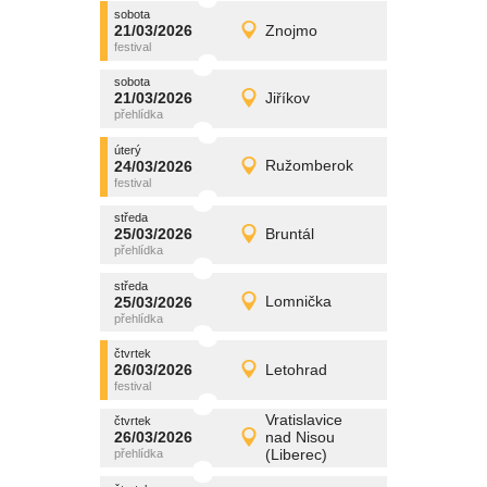
sobota
promítání
21/03/2026
Znojmo
21/03/2026
Detail
sobota
sobota
promítání
21/03/2026
Jiříkov
21/03/2026
Detail
sobota
úterý
promítání
24/03/2026
Ružomberok
24/03/2026
Detail
úterý
středa
promítání
25/03/2026
Bruntál
25/03/2026
Detail
středa
středa
promítání
25/03/2026
Lomnička
25/03/2026
Detail
středa
čtvrtek
promítání
26/03/2026
Letohrad
26/03/2026
Detail
čtvrtek
Vratislavice
čtvrtek
promítání
26/03/2026
nad Nisou
26/03/2026
Detail
(Liberec)
čtvrtek