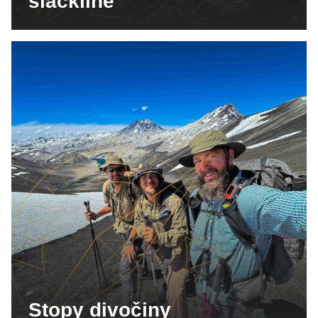
slackline
Stopy divočiny