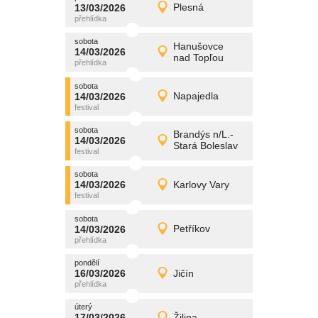
promítání
13/03/2026
Plesná
13/03/2026
Detail
pátek
sobota
promítání
Hanušovce
14/03/2026
14/03/2026
Detail
nad Topľou
sobota
sobota
promítání
14/03/2026
Napajedla
14/03/2026
Detail
sobota
sobota
promítání
Brandýs n/L.-
14/03/2026
14/03/2026
Detail
Stará Boleslav
sobota
sobota
promítání
14/03/2026
Karlovy Vary
14/03/2026
Detail
sobota
sobota
promítání
14/03/2026
Petříkov
14/03/2026
Detail
sobota
pondělí
promítání
16/03/2026
Jičín
16/03/2026
Detail
pondělí
úterý
promítání
17/03/2026
Žilina