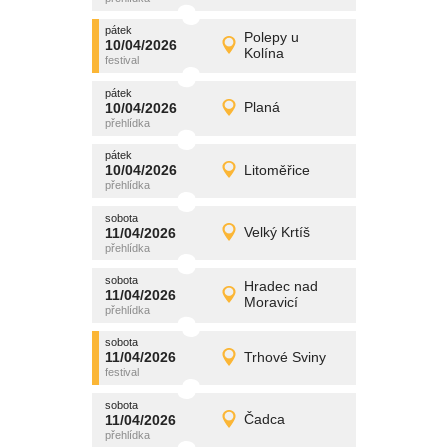
pátek
promítání
Polepy u
10/04/2026
10/04/2026
Detail
Kolína
pátek
pátek
promítání
10/04/2026
Planá
10/04/2026
Detail
pátek
pátek
promítání
10/04/2026
Litoměřice
10/04/2026
Detail
pátek
sobota
promítání
11/04/2026
Velký Krtíš
11/04/2026
Detail
sobota
sobota
promítání
Hradec nad
11/04/2026
11/04/2026
Detail
Moravicí
sobota
sobota
promítání
11/04/2026
Trhové Sviny
11/04/2026
Detail
sobota
sobota
promítání
11/04/2026
Čadca
11/04/2026
Detail
sobota