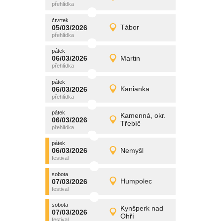
Detail
čtvrtek
čtvrtek
promítání
05/03/2026
Tábor
05/03/2026
Detail
čtvrtek
pátek
promítání
06/03/2026
Martin
06/03/2026
Detail
pátek
pátek
promítání
06/03/2026
Kanianka
06/03/2026
Detail
pátek
pátek
promítání
Kamenná, okr.
06/03/2026
06/03/2026
Detail
Třebíč
pátek
pátek
promítání
06/03/2026
Nemyšl
06/03/2026
Detail
pátek
sobota
promítání
07/03/2026
Humpolec
07/03/2026
Detail
sobota
sobota
promítání
Kynšperk nad
07/03/2026
07/03/2026
Detail
Ohří
sobota