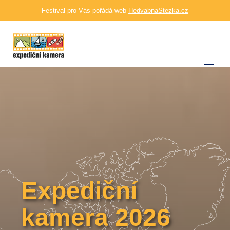
Festival pro Vás pořádá web
HedvabnaStezka.cz
Expediční
kamera 2026