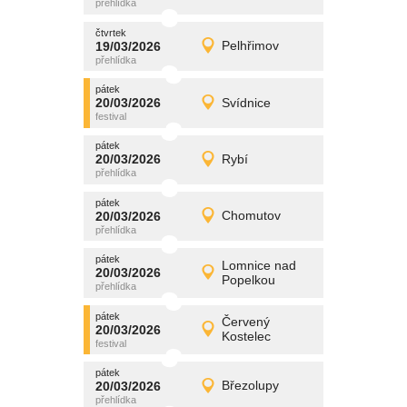
čtvrtek
čtvrtek
promítání
19/03/2026
Pelhřimov
19/03/2026
Detail
čtvrtek
pátek
promítání
20/03/2026
Svídnice
20/03/2026
Detail
pátek
pátek
promítání
20/03/2026
Rybí
20/03/2026
Detail
pátek
pátek
promítání
20/03/2026
Chomutov
20/03/2026
Detail
pátek
pátek
promítání
Lomnice nad
20/03/2026
20/03/2026
Detail
Popelkou
pátek
pátek
promítání
Červený
20/03/2026
20/03/2026
Detail
Kostelec
pátek
pátek
promítání
20/03/2026
Březolupy
20/03/2026
Detail
pátek