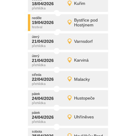
promítání
18/04/2026
Kuřim
18/04/2026
Detail
sobota
neděle
promítání
Bystřice pod
19/04/2026
19/04/2026
Detail
Hostýnem
neděle
úterý
promítání
21/04/2026
Varnsdorf
21/04/2026
Detail
úterý
úterý
promítání
21/04/2026
Karviná
21/04/2026
Detail
úterý
středa
promítání
22/04/2026
Malacky
22/04/2026
Detail
středa
pátek
promítání
24/04/2026
Hustopeče
24/04/2026
Detail
pátek
pátek
promítání
24/04/2026
Uhříněves
24/04/2026
Detail
pátek
sobota
promítání