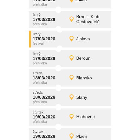
17/03/2026
Detail
úterý
úterý
promítání
Brno – Klub
17/03/2026
17/03/2026
Detail
Cestovatelů
úterý
úterý
promítání
17/03/2026
Jihlava
17/03/2026
Detail
úterý
úterý
promítání
17/03/2026
Beroun
17/03/2026
Detail
úterý
středa
promítání
18/03/2026
Blansko
18/03/2026
Detail
středa
středa
promítání
18/03/2026
Slaný
18/03/2026
Detail
středa
čtvrtek
promítání
19/03/2026
Hlohovec
19/03/2026
Detail
čtvrtek
čtvrtek
promítání
19/03/2026
Plzeň
19/03/2026
Detail