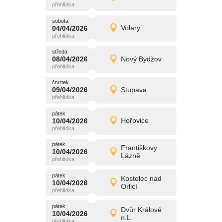
Detail
středa
sobota
promítání
04/04/2026
Volary
04/04/2026
Detail
sobota
středa
promítání
08/04/2026
Nový Bydžov
08/04/2026
Detail
středa
čtvrtek
promítání
09/04/2026
Stupava
09/04/2026
Detail
čtvrtek
pátek
promítání
10/04/2026
Hořovice
10/04/2026
Detail
pátek
pátek
promítání
Františkovy
10/04/2026
10/04/2026
Detail
Lázně
pátek
pátek
promítání
Kostelec nad
10/04/2026
10/04/2026
Detail
Orlicí
pátek
pátek
promítání
Dvůr Králové
10/04/2026
10/04/2026
Detail
n.L.
pátek