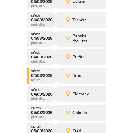
03/03/2026
Dobříš
03/03/2026
Detail
úterý
středa
promítání
04/03/2026
Trenčín
04/03/2026
Detail
středa
středa
promítání
Banská
04/03/2026
04/03/2026
Detail
Bystrica
středa
středa
promítání
04/03/2026
Prešov
04/03/2026
Detail
středa
středa
promítání
04/03/2026
Brno
04/03/2026
Detail
středa
středa
promítání
04/03/2026
Piešťany
04/03/2026
Detail
středa
čtvrtek
promítání
05/03/2026
Galanta
05/03/2026
Detail
čtvrtek
čtvrtek
promítání
05/03/2026
Štětí
05/03/2026