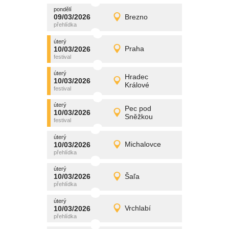
pondělí
promítání
09/03/2026
Brezno
09/03/2026
Detail
pondělí
úterý
promítání
10/03/2026
Praha
10/03/2026
Detail
úterý
úterý
promítání
Hradec
10/03/2026
10/03/2026
Detail
Králové
úterý
úterý
promítání
Pec pod
10/03/2026
10/03/2026
Detail
Sněžkou
úterý
úterý
promítání
10/03/2026
Michalovce
10/03/2026
Detail
úterý
úterý
promítání
10/03/2026
Šaľa
10/03/2026
Detail
úterý
úterý
promítání
10/03/2026
Vrchlabí
10/03/2026
Detail
úterý