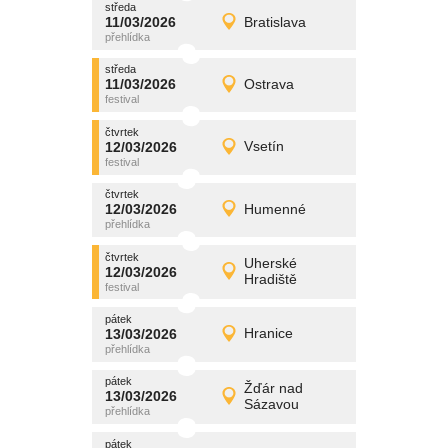
středa
promítání
11/03/2026
Bratislava
11/03/2026
Detail
středa
středa
promítání
11/03/2026
Ostrava
11/03/2026
Detail
středa
čtvrtek
promítání
12/03/2026
Vsetín
12/03/2026
Detail
čtvrtek
čtvrtek
promítání
12/03/2026
Humenné
12/03/2026
Detail
čtvrtek
čtvrtek
promítání
Uherské
12/03/2026
12/03/2026
Detail
Hradiště
čtvrtek
pátek
promítání
13/03/2026
Hranice
13/03/2026
Detail
pátek
pátek
promítání
Žďár nad
13/03/2026
13/03/2026
Detail
Sázavou
pátek
pátek