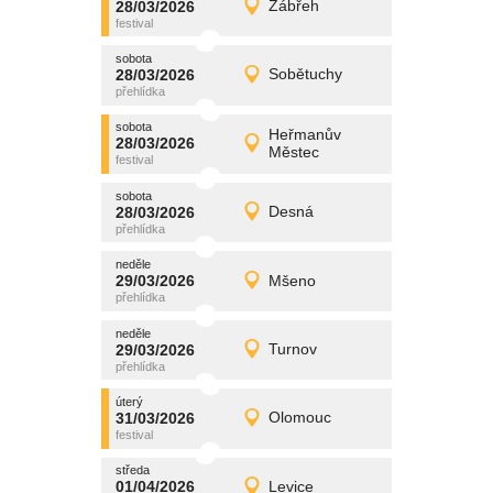
28/03/2026
Zábřeh
28/03/2026
Detail
sobota
sobota
promítání
28/03/2026
Sobětuchy
28/03/2026
Detail
sobota
sobota
promítání
Heřmanův
28/03/2026
28/03/2026
Detail
Městec
sobota
sobota
promítání
28/03/2026
Desná
28/03/2026
Detail
sobota
neděle
promítání
29/03/2026
Mšeno
29/03/2026
Detail
neděle
neděle
promítání
29/03/2026
Turnov
29/03/2026
Detail
neděle
úterý
promítání
31/03/2026
Olomouc
31/03/2026
Detail
úterý
středa
promítání
01/04/2026
Levice
01/04/2026