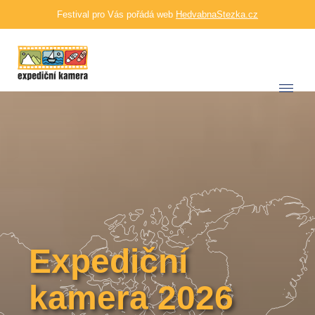
Festival pro Vás pořádá web
HedvabnaStezka.cz
Expediční
kamera 2026