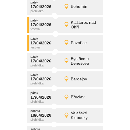
pátek
promítání
17/04/2026
Bohumín
17/04/2026
Detail
pátek
pátek
promítání
Klášterec nad
17/04/2026
17/04/2026
Detail
Ohří
pátek
pátek
promítání
17/04/2026
Pozořice
17/04/2026
Detail
pátek
pátek
promítání
Bystřice u
17/04/2026
17/04/2026
Detail
Benešova
pátek
pátek
promítání
17/04/2026
Bardejov
17/04/2026
Detail
pátek
pátek
promítání
17/04/2026
Břeclav
17/04/2026
Detail
pátek
sobota
promítání
Valašské
18/04/2026
18/04/2026
Detail
Klobouky
sobota
sobota