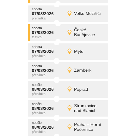
sobota
promítání
07/03/2026
Velké Meziříčí
07/03/2026
Detail
sobota
sobota
promítání
České
07/03/2026
07/03/2026
Detail
Budějovice
sobota
sobota
promítání
07/03/2026
Mýto
07/03/2026
Detail
sobota
sobota
promítání
07/03/2026
Žamberk
07/03/2026
Detail
sobota
neděle
promítání
08/03/2026
Poprad
08/03/2026
Detail
neděle
neděle
promítání
Strunkovice
08/03/2026
08/03/2026
Detail
nad Blanicí
neděle
neděle
promítání
Praha – Horní
08/03/2026
08/03/2026
Detail
Počernice
neděle