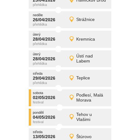
25/04/2026
Havlíčkův Brod
25/04/2026
Detail
sobota
neděle
promítání
26/04/2026
Strážnice
26/04/2026
Detail
neděle
úterý
promítání
28/04/2026
Kremnica
28/04/2026
Detail
úterý
úterý
promítání
Ústí nad
28/04/2026
28/04/2026
Detail
Labem
úterý
středa
promítání
29/04/2026
Teplice
29/04/2026
Detail
středa
sobota
promítání
Podlesí, Malá
02/05/2026
02/05/2026
Detail
Morava
sobota
pondělí
promítání
Tehov u
04/05/2026
04/05/2026
Detail
Vlašimi
pondělí
středa
promítání
13/05/2026
Štúrovo
13/05/2026
Detail