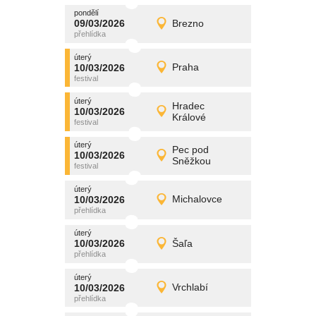
pondělí
promítání
09/03/2026
Brezno
09/03/2026
Detail
pondělí
úterý
promítání
10/03/2026
Praha
10/03/2026
Detail
úterý
úterý
promítání
Hradec
10/03/2026
10/03/2026
Detail
Králové
úterý
úterý
promítání
Pec pod
10/03/2026
10/03/2026
Detail
Sněžkou
úterý
úterý
promítání
10/03/2026
Michalovce
10/03/2026
Detail
úterý
úterý
promítání
10/03/2026
Šaľa
10/03/2026
Detail
úterý
úterý
promítání
10/03/2026
Vrchlabí
10/03/2026
Detail
úterý