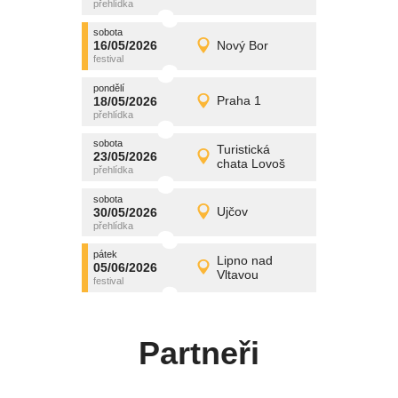
středa
sobota
promítání
16/05/2026
Nový Bor
16/05/2026
Detail
sobota
pondělí
promítání
18/05/2026
Praha 1
18/05/2026
Detail
pondělí
sobota
promítání
Turistická
23/05/2026
23/05/2026
Detail
chata Lovoš
sobota
sobota
promítání
30/05/2026
Ujčov
30/05/2026
Detail
sobota
pátek
promítání
Lipno nad
05/06/2026
05/06/2026
Detail
Vltavou
pátek
Partneři