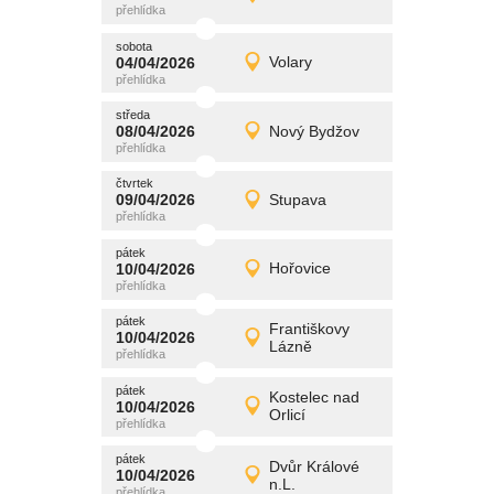
Detail
středa
sobota
promítání
04/04/2026
Volary
04/04/2026
Detail
sobota
středa
promítání
08/04/2026
Nový Bydžov
08/04/2026
Detail
středa
čtvrtek
promítání
09/04/2026
Stupava
09/04/2026
Detail
čtvrtek
pátek
promítání
10/04/2026
Hořovice
10/04/2026
Detail
pátek
pátek
promítání
Františkovy
10/04/2026
10/04/2026
Detail
Lázně
pátek
pátek
promítání
Kostelec nad
10/04/2026
10/04/2026
Detail
Orlicí
pátek
pátek
promítání
Dvůr Králové
10/04/2026
10/04/2026
Detail
n.L.
pátek