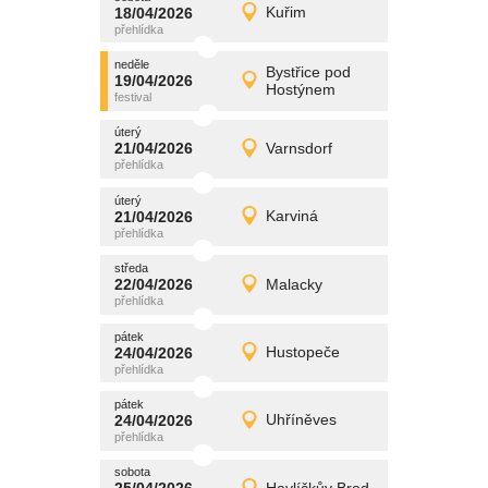
promítání
18/04/2026
Kuřim
18/04/2026
Detail
sobota
neděle
promítání
Bystřice pod
19/04/2026
19/04/2026
Detail
Hostýnem
neděle
úterý
promítání
21/04/2026
Varnsdorf
21/04/2026
Detail
úterý
úterý
promítání
21/04/2026
Karviná
21/04/2026
Detail
úterý
středa
promítání
22/04/2026
Malacky
22/04/2026
Detail
středa
pátek
promítání
24/04/2026
Hustopeče
24/04/2026
Detail
pátek
pátek
promítání
24/04/2026
Uhříněves
24/04/2026
Detail
pátek
sobota
promítání