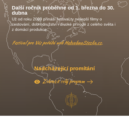
Další ročník proběhne od 1. března do 30.
dubna
Už od roku 2009 přináší festival ty nejlepší filmy o
cestování, dobrodružství i divoké přírodě z celého světa i
z domácí produkce.
Festival pro Vás pořádá web
HedvabnaStezka.cz
.
Nadcházející promítání
Zobrazit celý program