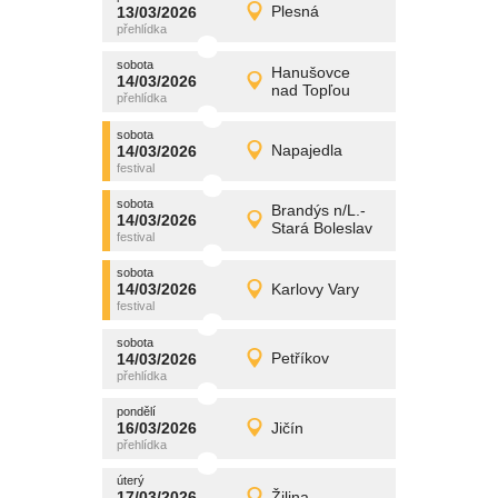
promítání
13/03/2026
Plesná
13/03/2026
Detail
pátek
sobota
promítání
Hanušovce
14/03/2026
14/03/2026
Detail
nad Topľou
sobota
sobota
promítání
14/03/2026
Napajedla
14/03/2026
Detail
sobota
sobota
promítání
Brandýs n/L.-
14/03/2026
14/03/2026
Detail
Stará Boleslav
sobota
sobota
promítání
14/03/2026
Karlovy Vary
14/03/2026
Detail
sobota
sobota
promítání
14/03/2026
Petříkov
14/03/2026
Detail
sobota
pondělí
promítání
16/03/2026
Jičín
16/03/2026
Detail
pondělí
úterý
promítání
17/03/2026
Žilina