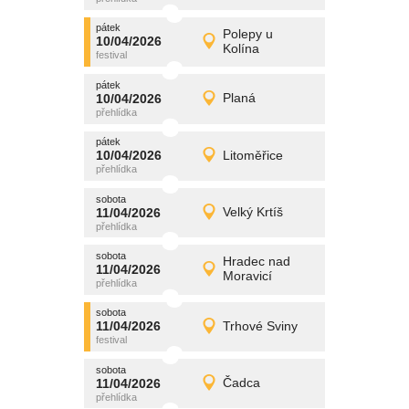
pátek
promítání
Polepy u
10/04/2026
10/04/2026
Detail
Kolína
pátek
pátek
promítání
10/04/2026
Planá
10/04/2026
Detail
pátek
pátek
promítání
10/04/2026
Litoměřice
10/04/2026
Detail
pátek
sobota
promítání
11/04/2026
Velký Krtíš
11/04/2026
Detail
sobota
sobota
promítání
Hradec nad
11/04/2026
11/04/2026
Detail
Moravicí
sobota
sobota
promítání
11/04/2026
Trhové Sviny
11/04/2026
Detail
sobota
sobota
promítání
11/04/2026
Čadca
11/04/2026
Detail
sobota