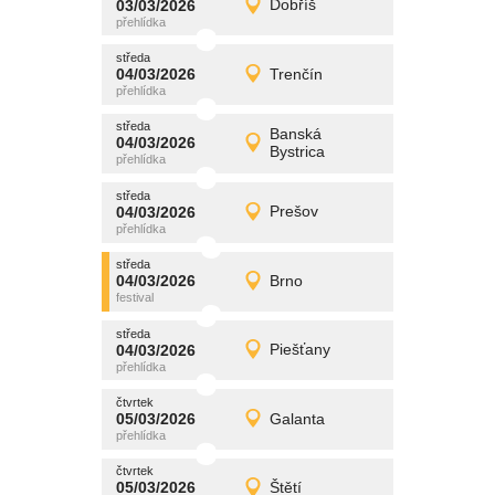
03/03/2026
Dobříš
03/03/2026
Detail
úterý
středa
promítání
04/03/2026
Trenčín
04/03/2026
Detail
středa
středa
promítání
Banská
04/03/2026
04/03/2026
Detail
Bystrica
středa
středa
promítání
04/03/2026
Prešov
04/03/2026
Detail
středa
středa
promítání
04/03/2026
Brno
04/03/2026
Detail
středa
středa
promítání
04/03/2026
Piešťany
04/03/2026
Detail
středa
čtvrtek
promítání
05/03/2026
Galanta
05/03/2026
Detail
čtvrtek
čtvrtek
promítání
05/03/2026
Štětí
05/03/2026