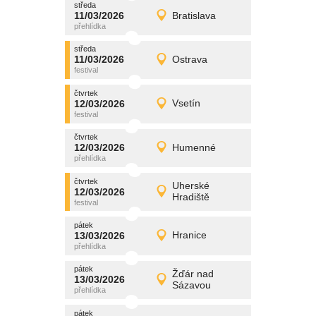
středa
promítání
11/03/2026
Bratislava
11/03/2026
Detail
středa
středa
promítání
11/03/2026
Ostrava
11/03/2026
Detail
středa
čtvrtek
promítání
12/03/2026
Vsetín
12/03/2026
Detail
čtvrtek
čtvrtek
promítání
12/03/2026
Humenné
12/03/2026
Detail
čtvrtek
čtvrtek
promítání
Uherské
12/03/2026
12/03/2026
Detail
Hradiště
čtvrtek
pátek
promítání
13/03/2026
Hranice
13/03/2026
Detail
pátek
pátek
promítání
Žďár nad
13/03/2026
13/03/2026
Detail
Sázavou
pátek
pátek