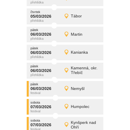
Detail
čtvrtek
čtvrtek
promítání
05/03/2026
Tábor
05/03/2026
Detail
čtvrtek
pátek
promítání
06/03/2026
Martin
06/03/2026
Detail
pátek
pátek
promítání
06/03/2026
Kanianka
06/03/2026
Detail
pátek
pátek
promítání
Kamenná, okr.
06/03/2026
06/03/2026
Detail
Třebíč
pátek
pátek
promítání
06/03/2026
Nemyšl
06/03/2026
Detail
pátek
sobota
promítání
07/03/2026
Humpolec
07/03/2026
Detail
sobota
sobota
promítání
Kynšperk nad
07/03/2026
07/03/2026
Detail
Ohří
sobota