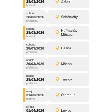
28/03/2026
Zábřeh
28/03/2026
Detail
sobota
sobota
promítání
28/03/2026
Sobětuchy
28/03/2026
Detail
sobota
sobota
promítání
Heřmanův
28/03/2026
28/03/2026
Detail
Městec
sobota
sobota
promítání
28/03/2026
Desná
28/03/2026
Detail
sobota
neděle
promítání
29/03/2026
Mšeno
29/03/2026
Detail
neděle
neděle
promítání
29/03/2026
Turnov
29/03/2026
Detail
neděle
úterý
promítání
31/03/2026
Olomouc
31/03/2026
Detail
úterý
středa
promítání
01/04/2026
Levice
01/04/2026