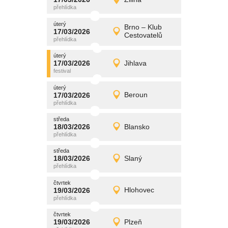
17/03/2026
Detail
úterý
úterý
promítání
Brno – Klub
17/03/2026
17/03/2026
Detail
Cestovatelů
úterý
úterý
promítání
17/03/2026
Jihlava
17/03/2026
Detail
úterý
úterý
promítání
17/03/2026
Beroun
17/03/2026
Detail
úterý
středa
promítání
18/03/2026
Blansko
18/03/2026
Detail
středa
středa
promítání
18/03/2026
Slaný
18/03/2026
Detail
středa
čtvrtek
promítání
19/03/2026
Hlohovec
19/03/2026
Detail
čtvrtek
čtvrtek
promítání
19/03/2026
Plzeň
19/03/2026
Detail