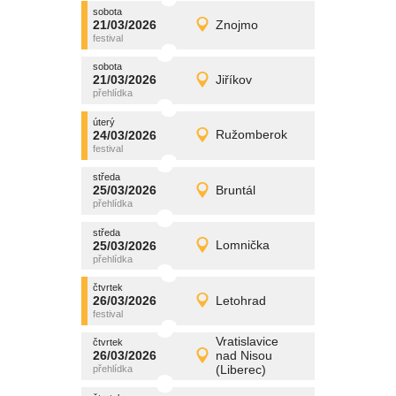
sobota
promítání
21/03/2026
Znojmo
21/03/2026
Detail
sobota
sobota
promítání
21/03/2026
Jiříkov
21/03/2026
Detail
sobota
úterý
promítání
24/03/2026
Ružomberok
24/03/2026
Detail
úterý
středa
promítání
25/03/2026
Bruntál
25/03/2026
Detail
středa
středa
promítání
25/03/2026
Lomnička
25/03/2026
Detail
středa
čtvrtek
promítání
26/03/2026
Letohrad
26/03/2026
Detail
čtvrtek
Vratislavice
čtvrtek
promítání
26/03/2026
nad Nisou
26/03/2026
Detail
(Liberec)
čtvrtek