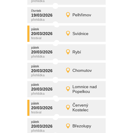
čtvrtek
čtvrtek
promítání
19/03/2026
Pelhřimov
19/03/2026
Detail
čtvrtek
pátek
promítání
20/03/2026
Svídnice
20/03/2026
Detail
pátek
pátek
promítání
20/03/2026
Rybí
20/03/2026
Detail
pátek
pátek
promítání
20/03/2026
Chomutov
20/03/2026
Detail
pátek
pátek
promítání
Lomnice nad
20/03/2026
20/03/2026
Detail
Popelkou
pátek
pátek
promítání
Červený
20/03/2026
20/03/2026
Detail
Kostelec
pátek
pátek
promítání
20/03/2026
Březolupy
20/03/2026
Detail
pátek