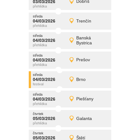
03/03/2026
Dobříš
03/03/2026
Detail
úterý
středa
promítání
04/03/2026
Trenčín
04/03/2026
Detail
středa
středa
promítání
Banská
04/03/2026
04/03/2026
Detail
Bystrica
středa
středa
promítání
04/03/2026
Prešov
04/03/2026
Detail
středa
středa
promítání
04/03/2026
Brno
04/03/2026
Detail
středa
středa
promítání
04/03/2026
Piešťany
04/03/2026
Detail
středa
čtvrtek
promítání
05/03/2026
Galanta
05/03/2026
Detail
čtvrtek
čtvrtek
promítání
05/03/2026
Štětí
05/03/2026