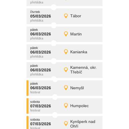
Detail
čtvrtek
čtvrtek
promítání
05/03/2026
Tábor
05/03/2026
Detail
čtvrtek
pátek
promítání
06/03/2026
Martin
06/03/2026
Detail
pátek
pátek
promítání
06/03/2026
Kanianka
06/03/2026
Detail
pátek
pátek
promítání
Kamenná, okr.
06/03/2026
06/03/2026
Detail
Třebíč
pátek
pátek
promítání
06/03/2026
Nemyšl
06/03/2026
Detail
pátek
sobota
promítání
07/03/2026
Humpolec
07/03/2026
Detail
sobota
sobota
promítání
Kynšperk nad
07/03/2026
07/03/2026
Detail
Ohří
sobota