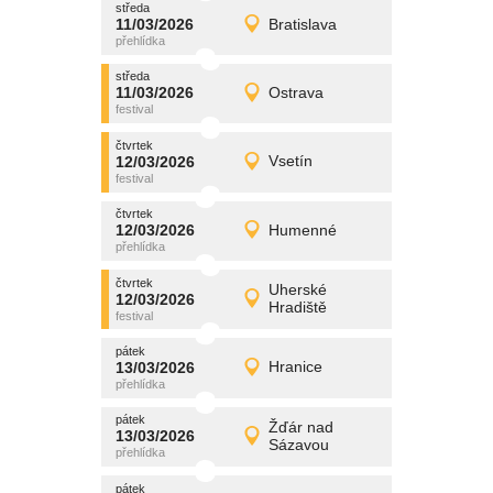
středa
promítání
11/03/2026
Bratislava
11/03/2026
Detail
středa
středa
promítání
11/03/2026
Ostrava
11/03/2026
Detail
středa
čtvrtek
promítání
12/03/2026
Vsetín
12/03/2026
Detail
čtvrtek
čtvrtek
promítání
12/03/2026
Humenné
12/03/2026
Detail
čtvrtek
čtvrtek
promítání
Uherské
12/03/2026
12/03/2026
Detail
Hradiště
čtvrtek
pátek
promítání
13/03/2026
Hranice
13/03/2026
Detail
pátek
pátek
promítání
Žďár nad
13/03/2026
13/03/2026
Detail
Sázavou
pátek
pátek