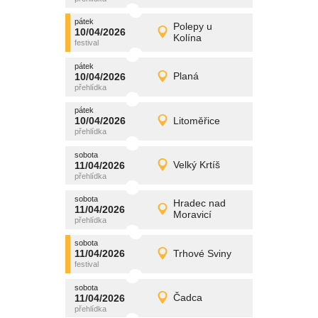
pátek
promítání
Polepy u
10/04/2026
10/04/2026
Detail
Kolína
pátek
pátek
promítání
10/04/2026
Planá
10/04/2026
Detail
pátek
pátek
promítání
10/04/2026
Litoměřice
10/04/2026
Detail
pátek
sobota
promítání
11/04/2026
Velký Krtíš
11/04/2026
Detail
sobota
sobota
promítání
Hradec nad
11/04/2026
11/04/2026
Detail
Moravicí
sobota
sobota
promítání
11/04/2026
Trhové Sviny
11/04/2026
Detail
sobota
sobota
promítání
11/04/2026
Čadca
11/04/2026
Detail
sobota