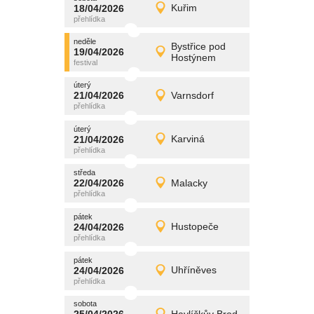
promítání
18/04/2026
Kuřim
18/04/2026
Detail
sobota
neděle
promítání
Bystřice pod
19/04/2026
19/04/2026
Detail
Hostýnem
neděle
úterý
promítání
21/04/2026
Varnsdorf
21/04/2026
Detail
úterý
úterý
promítání
21/04/2026
Karviná
21/04/2026
Detail
úterý
středa
promítání
22/04/2026
Malacky
22/04/2026
Detail
středa
pátek
promítání
24/04/2026
Hustopeče
24/04/2026
Detail
pátek
pátek
promítání
24/04/2026
Uhříněves
24/04/2026
Detail
pátek
sobota
promítání