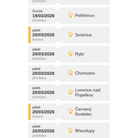
čtvrtek
čtvrtek
promítání
19/03/2026
Pelhřimov
19/03/2026
Detail
čtvrtek
pátek
promítání
20/03/2026
Svídnice
20/03/2026
Detail
pátek
pátek
promítání
20/03/2026
Rybí
20/03/2026
Detail
pátek
pátek
promítání
20/03/2026
Chomutov
20/03/2026
Detail
pátek
pátek
promítání
Lomnice nad
20/03/2026
20/03/2026
Detail
Popelkou
pátek
pátek
promítání
Červený
20/03/2026
20/03/2026
Detail
Kostelec
pátek
pátek
promítání
20/03/2026
Březolupy
20/03/2026
Detail
pátek