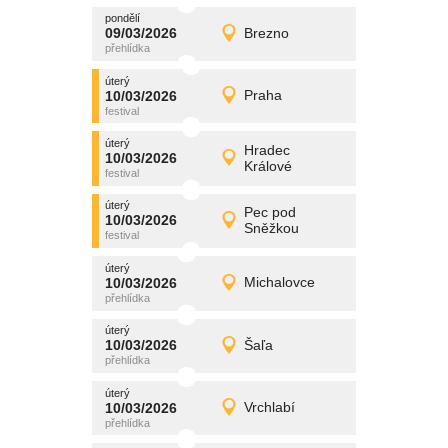
pondělí
promítání
09/03/2026
Brezno
09/03/2026
Detail
pondělí
úterý
promítání
10/03/2026
Praha
10/03/2026
Detail
úterý
úterý
promítání
Hradec
10/03/2026
10/03/2026
Detail
Králové
úterý
úterý
promítání
Pec pod
10/03/2026
10/03/2026
Detail
Sněžkou
úterý
úterý
promítání
10/03/2026
Michalovce
10/03/2026
Detail
úterý
úterý
promítání
10/03/2026
Šaľa
10/03/2026
Detail
úterý
úterý
promítání
10/03/2026
Vrchlabí
10/03/2026
Detail
úterý