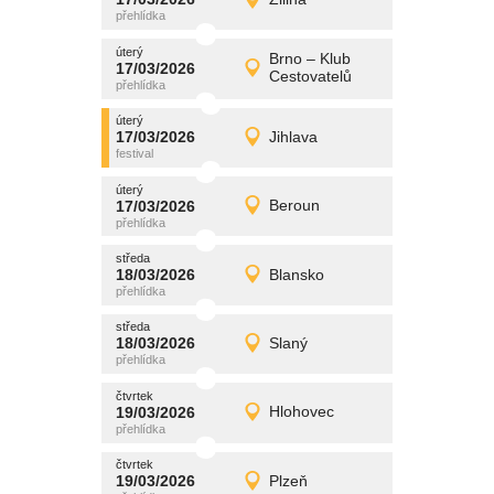
17/03/2026
Detail
úterý
úterý
promítání
Brno – Klub
17/03/2026
17/03/2026
Detail
Cestovatelů
úterý
úterý
promítání
17/03/2026
Jihlava
17/03/2026
Detail
úterý
úterý
promítání
17/03/2026
Beroun
17/03/2026
Detail
úterý
středa
promítání
18/03/2026
Blansko
18/03/2026
Detail
středa
středa
promítání
18/03/2026
Slaný
18/03/2026
Detail
středa
čtvrtek
promítání
19/03/2026
Hlohovec
19/03/2026
Detail
čtvrtek
čtvrtek
promítání
19/03/2026
Plzeň
19/03/2026
Detail