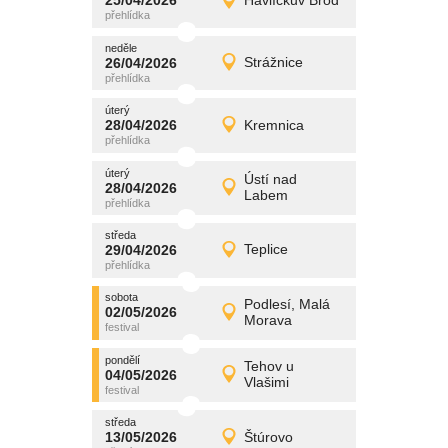
25/04/2026
Havlíčkův Brod
25/04/2026
Detail
sobota
neděle
promítání
26/04/2026
Strážnice
26/04/2026
Detail
neděle
úterý
promítání
28/04/2026
Kremnica
28/04/2026
Detail
úterý
úterý
promítání
Ústí nad
28/04/2026
28/04/2026
Detail
Labem
úterý
středa
promítání
29/04/2026
Teplice
29/04/2026
Detail
středa
sobota
promítání
Podlesí, Malá
02/05/2026
02/05/2026
Detail
Morava
sobota
pondělí
promítání
Tehov u
04/05/2026
04/05/2026
Detail
Vlašimi
pondělí
středa
promítání
13/05/2026
Štúrovo
13/05/2026
Detail