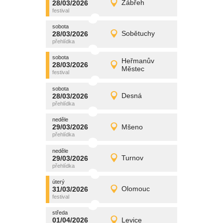
28/03/2026
Zábřeh
28/03/2026
Detail
sobota
sobota
promítání
28/03/2026
Sobětuchy
28/03/2026
Detail
sobota
sobota
promítání
Heřmanův
28/03/2026
28/03/2026
Detail
Městec
sobota
sobota
promítání
28/03/2026
Desná
28/03/2026
Detail
sobota
neděle
promítání
29/03/2026
Mšeno
29/03/2026
Detail
neděle
neděle
promítání
29/03/2026
Turnov
29/03/2026
Detail
neděle
úterý
promítání
31/03/2026
Olomouc
31/03/2026
Detail
úterý
středa
promítání
01/04/2026
Levice
01/04/2026