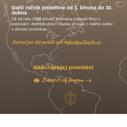
Další ročník proběhne od 1. března do 30.
dubna
Už od roku 2009 přináší festival ty nejlepší filmy o
cestování, dobrodružství i divoké přírodě z celého světa i
z domácí produkce.
Festival pro Vás pořádá web
HedvabnaStezka.cz
.
Nadcházející promítání
Zobrazit celý program