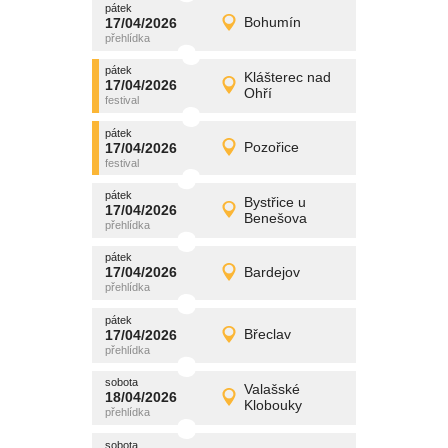
pátek
promítání
17/04/2026
Bohumín
17/04/2026
Detail
pátek
pátek
promítání
Klášterec nad
17/04/2026
17/04/2026
Detail
Ohří
pátek
pátek
promítání
17/04/2026
Pozořice
17/04/2026
Detail
pátek
pátek
promítání
Bystřice u
17/04/2026
17/04/2026
Detail
Benešova
pátek
pátek
promítání
17/04/2026
Bardejov
17/04/2026
Detail
pátek
pátek
promítání
17/04/2026
Břeclav
17/04/2026
Detail
pátek
sobota
promítání
Valašské
18/04/2026
18/04/2026
Detail
Klobouky
sobota
sobota