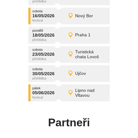
středa
sobota
promítání
16/05/2026
Nový Bor
16/05/2026
Detail
sobota
pondělí
promítání
18/05/2026
Praha 1
18/05/2026
Detail
pondělí
sobota
promítání
Turistická
23/05/2026
23/05/2026
Detail
chata Lovoš
sobota
sobota
promítání
30/05/2026
Ujčov
30/05/2026
Detail
sobota
pátek
promítání
Lipno nad
05/06/2026
05/06/2026
Detail
Vltavou
pátek
Partneři