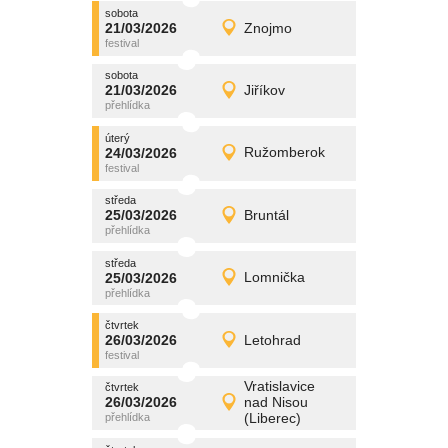
sobota
promítání
21/03/2026
Znojmo
21/03/2026
Detail
sobota
sobota
promítání
21/03/2026
Jiříkov
21/03/2026
Detail
sobota
úterý
promítání
24/03/2026
Ružomberok
24/03/2026
Detail
úterý
středa
promítání
25/03/2026
Bruntál
25/03/2026
Detail
středa
středa
promítání
25/03/2026
Lomnička
25/03/2026
Detail
středa
čtvrtek
promítání
26/03/2026
Letohrad
26/03/2026
Detail
čtvrtek
Vratislavice
čtvrtek
promítání
26/03/2026
nad Nisou
26/03/2026
Detail
(Liberec)
čtvrtek