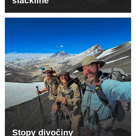
slackline
Stopy divočiny