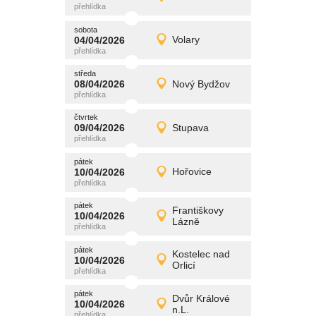
Detail
středa
sobota
promítání
04/04/2026
Volary
04/04/2026
Detail
sobota
středa
promítání
08/04/2026
Nový Bydžov
08/04/2026
Detail
středa
čtvrtek
promítání
09/04/2026
Stupava
09/04/2026
Detail
čtvrtek
pátek
promítání
10/04/2026
Hořovice
10/04/2026
Detail
pátek
pátek
promítání
Františkovy
10/04/2026
10/04/2026
Detail
Lázně
pátek
pátek
promítání
Kostelec nad
10/04/2026
10/04/2026
Detail
Orlicí
pátek
pátek
promítání
Dvůr Králové
10/04/2026
10/04/2026
Detail
n.L.
pátek