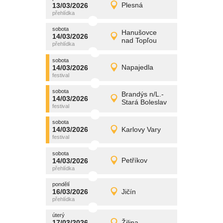
promítání
13/03/2026
Plesná
13/03/2026
Detail
pátek
sobota
promítání
Hanušovce
14/03/2026
14/03/2026
Detail
nad Topľou
sobota
sobota
promítání
14/03/2026
Napajedla
14/03/2026
Detail
sobota
sobota
promítání
Brandýs n/L.-
14/03/2026
14/03/2026
Detail
Stará Boleslav
sobota
sobota
promítání
14/03/2026
Karlovy Vary
14/03/2026
Detail
sobota
sobota
promítání
14/03/2026
Petříkov
14/03/2026
Detail
sobota
pondělí
promítání
16/03/2026
Jičín
16/03/2026
Detail
pondělí
úterý
promítání
17/03/2026
Žilina