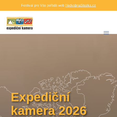
Festival pro Vás pořádá web
HedvabnaStezka.cz
Expediční
kamera 2026