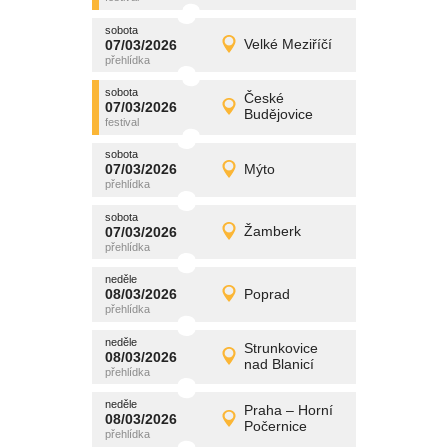
sobota
promítání
07/03/2026
Velké Meziříčí
07/03/2026
Detail
sobota
sobota
promítání
České
07/03/2026
07/03/2026
Detail
Budějovice
sobota
sobota
promítání
07/03/2026
Mýto
07/03/2026
Detail
sobota
sobota
promítání
07/03/2026
Žamberk
07/03/2026
Detail
sobota
neděle
promítání
08/03/2026
Poprad
08/03/2026
Detail
neděle
neděle
promítání
Strunkovice
08/03/2026
08/03/2026
Detail
nad Blanicí
neděle
neděle
promítání
Praha – Horní
08/03/2026
08/03/2026
Detail
Počernice
neděle