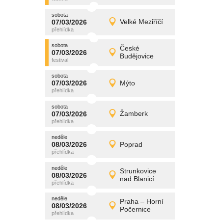
sobota
promítání
07/03/2026
Velké Meziříčí
07/03/2026
Detail
sobota
sobota
promítání
České
07/03/2026
07/03/2026
Detail
Budějovice
sobota
sobota
promítání
07/03/2026
Mýto
07/03/2026
Detail
sobota
sobota
promítání
07/03/2026
Žamberk
07/03/2026
Detail
sobota
neděle
promítání
08/03/2026
Poprad
08/03/2026
Detail
neděle
neděle
promítání
Strunkovice
08/03/2026
08/03/2026
Detail
nad Blanicí
neděle
neděle
promítání
Praha – Horní
08/03/2026
08/03/2026
Detail
Počernice
neděle