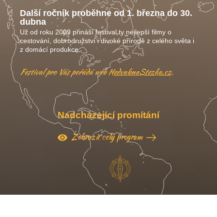
Další ročník proběhne od 1. března do 30.
dubna
Už od roku 2009 přináší festival ty nejlepší filmy o
cestování, dobrodružství i divoké přírodě z celého světa i
z domácí produkce.
Festival pro Vás pořádá web
HedvabnaStezka.cz
.
Nadcházející promítání
Zobrazit celý program