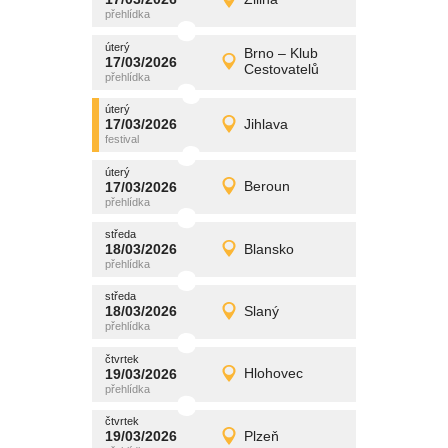
17/03/2026
Detail
úterý
úterý
promítání
Brno – Klub
17/03/2026
17/03/2026
Detail
Cestovatelů
úterý
úterý
promítání
17/03/2026
Jihlava
17/03/2026
Detail
úterý
úterý
promítání
17/03/2026
Beroun
17/03/2026
Detail
úterý
středa
promítání
18/03/2026
Blansko
18/03/2026
Detail
středa
středa
promítání
18/03/2026
Slaný
18/03/2026
Detail
středa
čtvrtek
promítání
19/03/2026
Hlohovec
19/03/2026
Detail
čtvrtek
čtvrtek
promítání
19/03/2026
Plzeň
19/03/2026
Detail