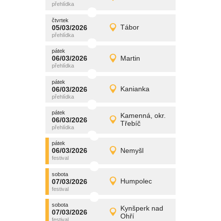
Detail
čtvrtek
čtvrtek
promítání
05/03/2026
Tábor
05/03/2026
Detail
čtvrtek
pátek
promítání
06/03/2026
Martin
06/03/2026
Detail
pátek
pátek
promítání
06/03/2026
Kanianka
06/03/2026
Detail
pátek
pátek
promítání
Kamenná, okr.
06/03/2026
06/03/2026
Detail
Třebíč
pátek
pátek
promítání
06/03/2026
Nemyšl
06/03/2026
Detail
pátek
sobota
promítání
07/03/2026
Humpolec
07/03/2026
Detail
sobota
sobota
promítání
Kynšperk nad
07/03/2026
07/03/2026
Detail
Ohří
sobota