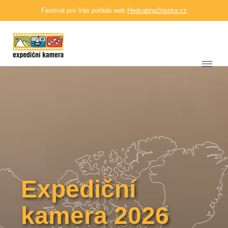
Festival pro Vás pořádá web
HedvabnaStezka.cz
Expediční
kamera 2026