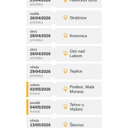
25/04/2026
Havlíčkův Brod
25/04/2026
Detail
sobota
neděle
promítání
26/04/2026
Strážnice
26/04/2026
Detail
neděle
úterý
promítání
28/04/2026
Kremnica
28/04/2026
Detail
úterý
úterý
promítání
Ústí nad
28/04/2026
28/04/2026
Detail
Labem
úterý
středa
promítání
29/04/2026
Teplice
29/04/2026
Detail
středa
sobota
promítání
Podlesí, Malá
02/05/2026
02/05/2026
Detail
Morava
sobota
pondělí
promítání
Tehov u
04/05/2026
04/05/2026
Detail
Vlašimi
pondělí
středa
promítání
13/05/2026
Štúrovo
13/05/2026
Detail