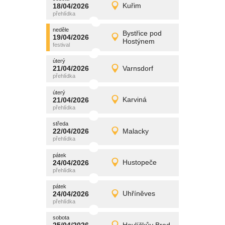
promítání
18/04/2026
Kuřim
18/04/2026
Detail
sobota
neděle
promítání
Bystřice pod
19/04/2026
19/04/2026
Detail
Hostýnem
neděle
úterý
promítání
21/04/2026
Varnsdorf
21/04/2026
Detail
úterý
úterý
promítání
21/04/2026
Karviná
21/04/2026
Detail
úterý
středa
promítání
22/04/2026
Malacky
22/04/2026
Detail
středa
pátek
promítání
24/04/2026
Hustopeče
24/04/2026
Detail
pátek
pátek
promítání
24/04/2026
Uhříněves
24/04/2026
Detail
pátek
sobota
promítání