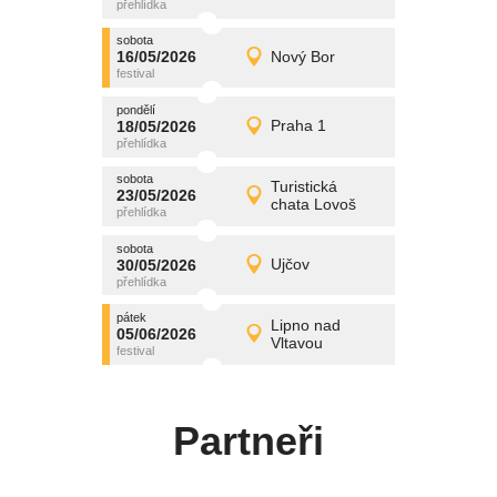
středa
sobota
promítání
16/05/2026
Nový Bor
16/05/2026
Detail
sobota
pondělí
promítání
18/05/2026
Praha 1
18/05/2026
Detail
pondělí
sobota
promítání
Turistická
23/05/2026
23/05/2026
Detail
chata Lovoš
sobota
sobota
promítání
30/05/2026
Ujčov
30/05/2026
Detail
sobota
pátek
promítání
Lipno nad
05/06/2026
05/06/2026
Detail
Vltavou
pátek
Partneři