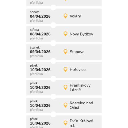
Detail
středa
sobota
promítání
04/04/2026
Volary
04/04/2026
Detail
sobota
středa
promítání
08/04/2026
Nový Bydžov
08/04/2026
Detail
středa
čtvrtek
promítání
09/04/2026
Stupava
09/04/2026
Detail
čtvrtek
pátek
promítání
10/04/2026
Hořovice
10/04/2026
Detail
pátek
pátek
promítání
Františkovy
10/04/2026
10/04/2026
Detail
Lázně
pátek
pátek
promítání
Kostelec nad
10/04/2026
10/04/2026
Detail
Orlicí
pátek
pátek
promítání
Dvůr Králové
10/04/2026
10/04/2026
Detail
n.L.
pátek