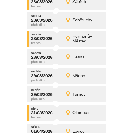
28/03/2026
Zábřeh
28/03/2026
Detail
sobota
sobota
promítání
28/03/2026
Sobětuchy
28/03/2026
Detail
sobota
sobota
promítání
Heřmanův
28/03/2026
28/03/2026
Detail
Městec
sobota
sobota
promítání
28/03/2026
Desná
28/03/2026
Detail
sobota
neděle
promítání
29/03/2026
Mšeno
29/03/2026
Detail
neděle
neděle
promítání
29/03/2026
Turnov
29/03/2026
Detail
neděle
úterý
promítání
31/03/2026
Olomouc
31/03/2026
Detail
úterý
středa
promítání
01/04/2026
Levice
01/04/2026