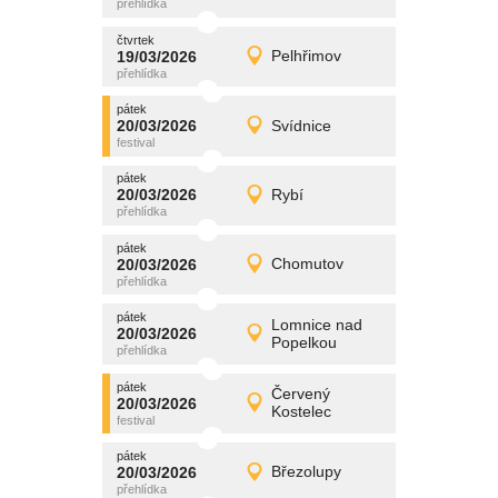
čtvrtek
čtvrtek
promítání
19/03/2026
Pelhřimov
19/03/2026
Detail
čtvrtek
pátek
promítání
20/03/2026
Svídnice
20/03/2026
Detail
pátek
pátek
promítání
20/03/2026
Rybí
20/03/2026
Detail
pátek
pátek
promítání
20/03/2026
Chomutov
20/03/2026
Detail
pátek
pátek
promítání
Lomnice nad
20/03/2026
20/03/2026
Detail
Popelkou
pátek
pátek
promítání
Červený
20/03/2026
20/03/2026
Detail
Kostelec
pátek
pátek
promítání
20/03/2026
Březolupy
20/03/2026
Detail
pátek