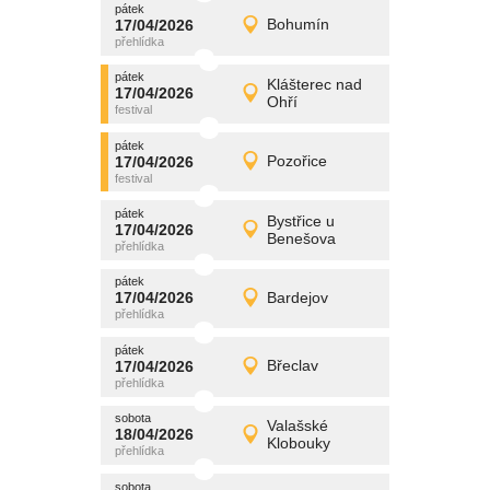
pátek
promítání
17/04/2026
Bohumín
17/04/2026
Detail
pátek
pátek
promítání
Klášterec nad
17/04/2026
17/04/2026
Detail
Ohří
pátek
pátek
promítání
17/04/2026
Pozořice
17/04/2026
Detail
pátek
pátek
promítání
Bystřice u
17/04/2026
17/04/2026
Detail
Benešova
pátek
pátek
promítání
17/04/2026
Bardejov
17/04/2026
Detail
pátek
pátek
promítání
17/04/2026
Břeclav
17/04/2026
Detail
pátek
sobota
promítání
Valašské
18/04/2026
18/04/2026
Detail
Klobouky
sobota
sobota