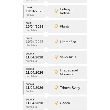
pátek
promítání
Polepy u
10/04/2026
10/04/2026
Detail
Kolína
pátek
pátek
promítání
10/04/2026
Planá
10/04/2026
Detail
pátek
pátek
promítání
10/04/2026
Litoměřice
10/04/2026
Detail
pátek
sobota
promítání
11/04/2026
Velký Krtíš
11/04/2026
Detail
sobota
sobota
promítání
Hradec nad
11/04/2026
11/04/2026
Detail
Moravicí
sobota
sobota
promítání
11/04/2026
Trhové Sviny
11/04/2026
Detail
sobota
sobota
promítání
11/04/2026
Čadca
11/04/2026
Detail
sobota