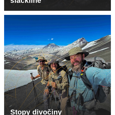
slackline
Stopy divočiny