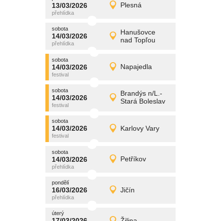
promítání
13/03/2026
Plesná
13/03/2026
Detail
pátek
sobota
promítání
Hanušovce
14/03/2026
14/03/2026
Detail
nad Topľou
sobota
sobota
promítání
14/03/2026
Napajedla
14/03/2026
Detail
sobota
sobota
promítání
Brandýs n/L.-
14/03/2026
14/03/2026
Detail
Stará Boleslav
sobota
sobota
promítání
14/03/2026
Karlovy Vary
14/03/2026
Detail
sobota
sobota
promítání
14/03/2026
Petříkov
14/03/2026
Detail
sobota
pondělí
promítání
16/03/2026
Jičín
16/03/2026
Detail
pondělí
úterý
promítání
17/03/2026
Žilina