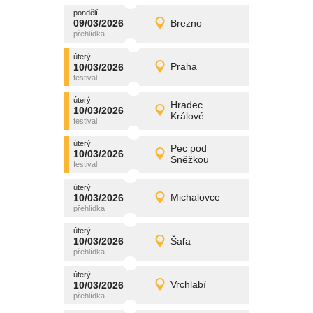
pondělí
promítání
09/03/2026
Brezno
09/03/2026
Detail
pondělí
úterý
promítání
10/03/2026
Praha
10/03/2026
Detail
úterý
úterý
promítání
Hradec
10/03/2026
10/03/2026
Detail
Králové
úterý
úterý
promítání
Pec pod
10/03/2026
10/03/2026
Detail
Sněžkou
úterý
úterý
promítání
10/03/2026
Michalovce
10/03/2026
Detail
úterý
úterý
promítání
10/03/2026
Šaľa
10/03/2026
Detail
úterý
úterý
promítání
10/03/2026
Vrchlabí
10/03/2026
Detail
úterý