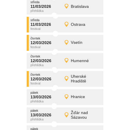
středa
promítání
11/03/2026
Bratislava
11/03/2026
Detail
středa
středa
promítání
11/03/2026
Ostrava
11/03/2026
Detail
středa
čtvrtek
promítání
12/03/2026
Vsetín
12/03/2026
Detail
čtvrtek
čtvrtek
promítání
12/03/2026
Humenné
12/03/2026
Detail
čtvrtek
čtvrtek
promítání
Uherské
12/03/2026
12/03/2026
Detail
Hradiště
čtvrtek
pátek
promítání
13/03/2026
Hranice
13/03/2026
Detail
pátek
pátek
promítání
Žďár nad
13/03/2026
13/03/2026
Detail
Sázavou
pátek
pátek