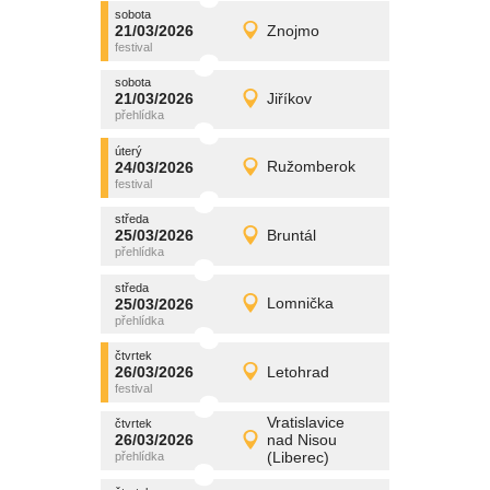
sobota
promítání
21/03/2026
Znojmo
21/03/2026
Detail
sobota
sobota
promítání
21/03/2026
Jiříkov
21/03/2026
Detail
sobota
úterý
promítání
24/03/2026
Ružomberok
24/03/2026
Detail
úterý
středa
promítání
25/03/2026
Bruntál
25/03/2026
Detail
středa
středa
promítání
25/03/2026
Lomnička
25/03/2026
Detail
středa
čtvrtek
promítání
26/03/2026
Letohrad
26/03/2026
Detail
čtvrtek
Vratislavice
čtvrtek
promítání
26/03/2026
nad Nisou
26/03/2026
Detail
(Liberec)
čtvrtek