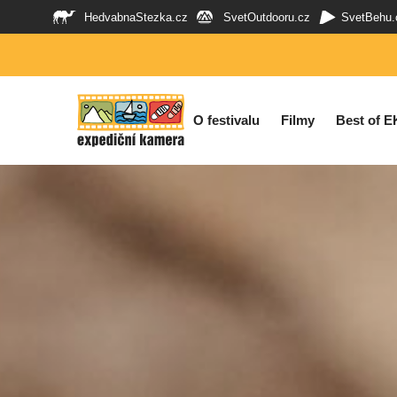
HedvabnaStezka.cz
SvetOutdooru.cz
SvetBehu.
O festivalu
Filmy
Best of E