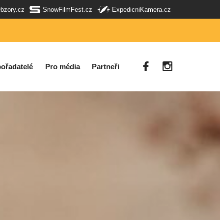
Obzory.cz
SnowFilmFest.cz
ExpedicniKamera.cz
ořadatelé
Pro média
Partneři