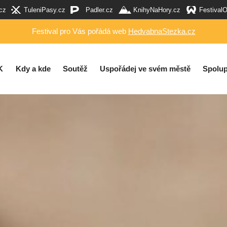
cz
TuleniPasy.cz
Padler.cz
KnihyNaHory.cz
Festival
Festival pro Vás pořádá web
HedvabnaStezka.cz
K
Kdy a kde
Soutěž
Uspořádej ve svém městě
Spolup