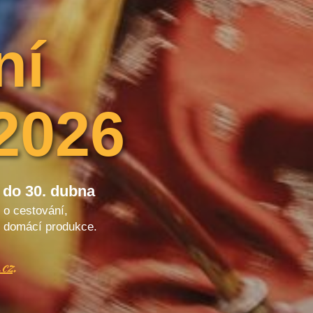
ní
2026
 do 30. dubna
y o cestování,
 z domácí produkce.
cz
.