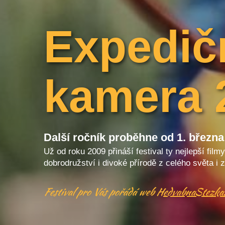
Expedič
kamera 
Další ročník proběhne od 1. března
Už od roku 2009 přináší festival ty nejlepší film
dobrodružství i divoké přírodě z celého světa i
Festival pro Vás pořádá web
HedvabnaStezka.