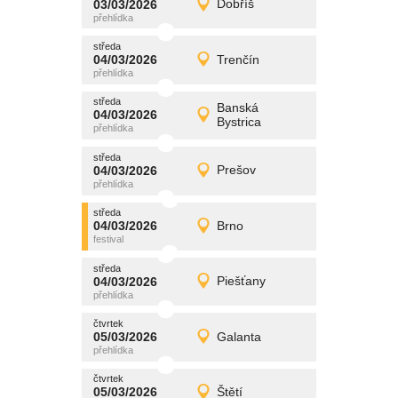
03/03/2026
Dobříš
03/03/2026
Detail
úterý
středa
promítání
04/03/2026
Trenčín
04/03/2026
Detail
středa
středa
promítání
Banská
04/03/2026
04/03/2026
Detail
Bystrica
středa
středa
promítání
04/03/2026
Prešov
04/03/2026
Detail
středa
středa
promítání
04/03/2026
Brno
04/03/2026
Detail
středa
středa
promítání
04/03/2026
Piešťany
04/03/2026
Detail
středa
čtvrtek
promítání
05/03/2026
Galanta
05/03/2026
Detail
čtvrtek
čtvrtek
promítání
05/03/2026
Štětí
05/03/2026