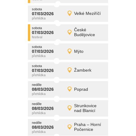
sobota
promítání
07/03/2026
Velké Meziříčí
07/03/2026
Detail
sobota
sobota
promítání
České
07/03/2026
07/03/2026
Detail
Budějovice
sobota
sobota
promítání
07/03/2026
Mýto
07/03/2026
Detail
sobota
sobota
promítání
07/03/2026
Žamberk
07/03/2026
Detail
sobota
neděle
promítání
08/03/2026
Poprad
08/03/2026
Detail
neděle
neděle
promítání
Strunkovice
08/03/2026
08/03/2026
Detail
nad Blanicí
neděle
neděle
promítání
Praha – Horní
08/03/2026
08/03/2026
Detail
Počernice
neděle