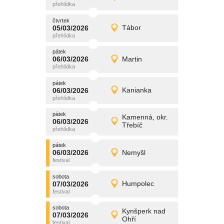
Detail
čtvrtek
čtvrtek
promítání
05/03/2026
Tábor
05/03/2026
Detail
čtvrtek
pátek
promítání
06/03/2026
Martin
06/03/2026
Detail
pátek
pátek
promítání
06/03/2026
Kanianka
06/03/2026
Detail
pátek
pátek
promítání
Kamenná, okr.
06/03/2026
06/03/2026
Detail
Třebíč
pátek
pátek
promítání
06/03/2026
Nemyšl
06/03/2026
Detail
pátek
sobota
promítání
07/03/2026
Humpolec
07/03/2026
Detail
sobota
sobota
promítání
Kynšperk nad
07/03/2026
07/03/2026
Detail
Ohří
sobota