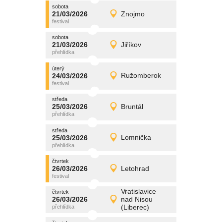
sobota
promítání
21/03/2026
Znojmo
21/03/2026
Detail
sobota
sobota
promítání
21/03/2026
Jiříkov
21/03/2026
Detail
sobota
úterý
promítání
24/03/2026
Ružomberok
24/03/2026
Detail
úterý
středa
promítání
25/03/2026
Bruntál
25/03/2026
Detail
středa
středa
promítání
25/03/2026
Lomnička
25/03/2026
Detail
středa
čtvrtek
promítání
26/03/2026
Letohrad
26/03/2026
Detail
čtvrtek
Vratislavice
čtvrtek
promítání
26/03/2026
nad Nisou
26/03/2026
Detail
(Liberec)
čtvrtek