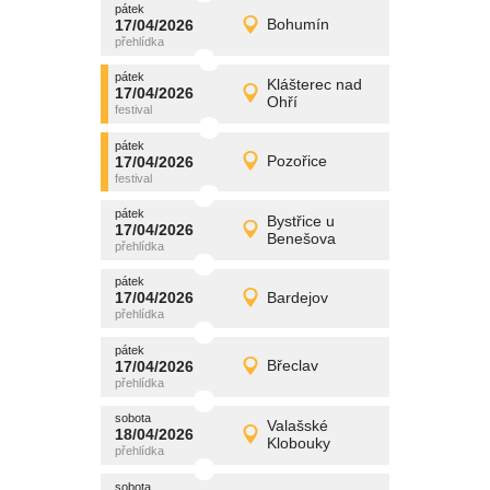
pátek
promítání
17/04/2026
Bohumín
17/04/2026
Detail
pátek
pátek
promítání
Klášterec nad
17/04/2026
17/04/2026
Detail
Ohří
pátek
pátek
promítání
17/04/2026
Pozořice
17/04/2026
Detail
pátek
pátek
promítání
Bystřice u
17/04/2026
17/04/2026
Detail
Benešova
pátek
pátek
promítání
17/04/2026
Bardejov
17/04/2026
Detail
pátek
pátek
promítání
17/04/2026
Břeclav
17/04/2026
Detail
pátek
sobota
promítání
Valašské
18/04/2026
18/04/2026
Detail
Klobouky
sobota
sobota