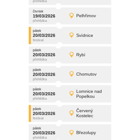
čtvrtek
čtvrtek
promítání
19/03/2026
Pelhřimov
19/03/2026
Detail
čtvrtek
pátek
promítání
20/03/2026
Svídnice
20/03/2026
Detail
pátek
pátek
promítání
20/03/2026
Rybí
20/03/2026
Detail
pátek
pátek
promítání
20/03/2026
Chomutov
20/03/2026
Detail
pátek
pátek
promítání
Lomnice nad
20/03/2026
20/03/2026
Detail
Popelkou
pátek
pátek
promítání
Červený
20/03/2026
20/03/2026
Detail
Kostelec
pátek
pátek
promítání
20/03/2026
Březolupy
20/03/2026
Detail
pátek