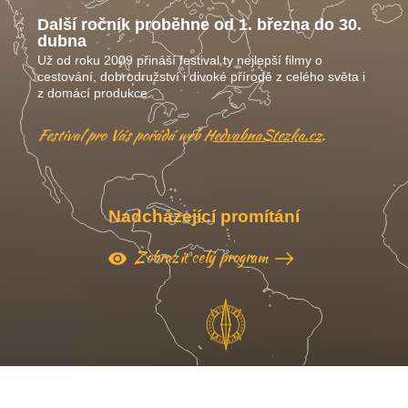
Další ročník proběhne od 1. března do 30.
dubna
Už od roku 2009 přináší festival ty nejlepší filmy o
cestování, dobrodružství i divoké přírodě z celého světa i
z domácí produkce.
Festival pro Vás pořádá web
HedvabnaStezka.cz
.
Nadcházející promítání
Zobrazit celý program