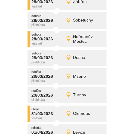
28/03/2026
Zábřeh
28/03/2026
Detail
sobota
sobota
promítání
28/03/2026
Sobětuchy
28/03/2026
Detail
sobota
sobota
promítání
Heřmanův
28/03/2026
28/03/2026
Detail
Městec
sobota
sobota
promítání
28/03/2026
Desná
28/03/2026
Detail
sobota
neděle
promítání
29/03/2026
Mšeno
29/03/2026
Detail
neděle
neděle
promítání
29/03/2026
Turnov
29/03/2026
Detail
neděle
úterý
promítání
31/03/2026
Olomouc
31/03/2026
Detail
úterý
středa
promítání
01/04/2026
Levice
01/04/2026