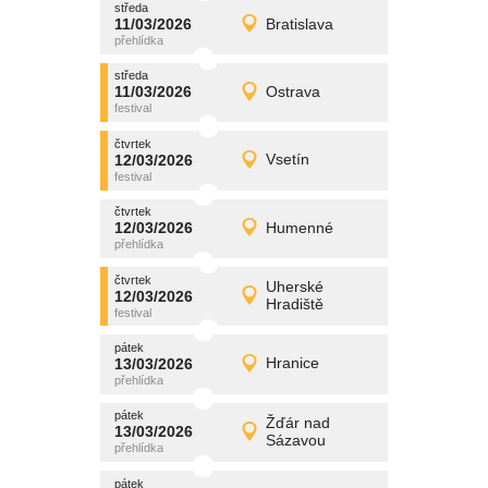
středa
promítání
11/03/2026
Bratislava
11/03/2026
Detail
středa
středa
promítání
11/03/2026
Ostrava
11/03/2026
Detail
středa
čtvrtek
promítání
12/03/2026
Vsetín
12/03/2026
Detail
čtvrtek
čtvrtek
promítání
12/03/2026
Humenné
12/03/2026
Detail
čtvrtek
čtvrtek
promítání
Uherské
12/03/2026
12/03/2026
Detail
Hradiště
čtvrtek
pátek
promítání
13/03/2026
Hranice
13/03/2026
Detail
pátek
pátek
promítání
Žďár nad
13/03/2026
13/03/2026
Detail
Sázavou
pátek
pátek