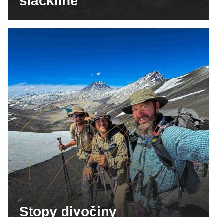
slackline
Stopy divočiny