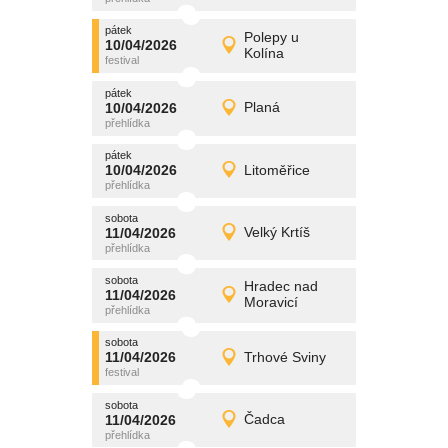
pátek
promítání
Polepy u
10/04/2026
10/04/2026
Detail
Kolína
pátek
pátek
promítání
10/04/2026
Planá
10/04/2026
Detail
pátek
pátek
promítání
10/04/2026
Litoměřice
10/04/2026
Detail
pátek
sobota
promítání
11/04/2026
Velký Krtíš
11/04/2026
Detail
sobota
sobota
promítání
Hradec nad
11/04/2026
11/04/2026
Detail
Moravicí
sobota
sobota
promítání
11/04/2026
Trhové Sviny
11/04/2026
Detail
sobota
sobota
promítání
11/04/2026
Čadca
11/04/2026
Detail
sobota