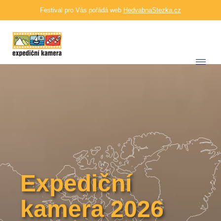
Festival pro Vás pořádá web
HedvabnaStezka.cz
Expediční
kamera 2026