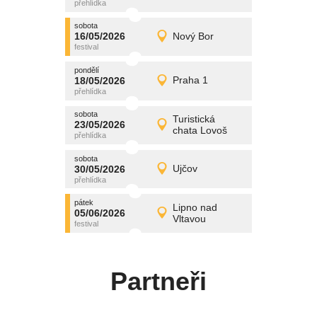
středa
sobota
promítání
16/05/2026
Nový Bor
16/05/2026
Detail
sobota
pondělí
promítání
18/05/2026
Praha 1
18/05/2026
Detail
pondělí
sobota
promítání
Turistická
23/05/2026
23/05/2026
Detail
chata Lovoš
sobota
sobota
promítání
30/05/2026
Ujčov
30/05/2026
Detail
sobota
pátek
promítání
Lipno nad
05/06/2026
05/06/2026
Detail
Vltavou
pátek
Partneři