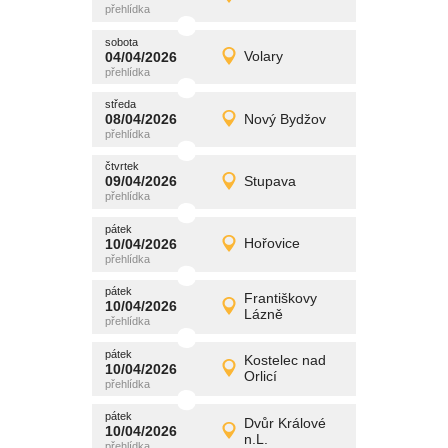
Detail
středa
sobota
promítání
04/04/2026
Volary
04/04/2026
Detail
sobota
středa
promítání
08/04/2026
Nový Bydžov
08/04/2026
Detail
středa
čtvrtek
promítání
09/04/2026
Stupava
09/04/2026
Detail
čtvrtek
pátek
promítání
10/04/2026
Hořovice
10/04/2026
Detail
pátek
pátek
promítání
Františkovy
10/04/2026
10/04/2026
Detail
Lázně
pátek
pátek
promítání
Kostelec nad
10/04/2026
10/04/2026
Detail
Orlicí
pátek
pátek
promítání
Dvůr Králové
10/04/2026
10/04/2026
Detail
n.L.
pátek