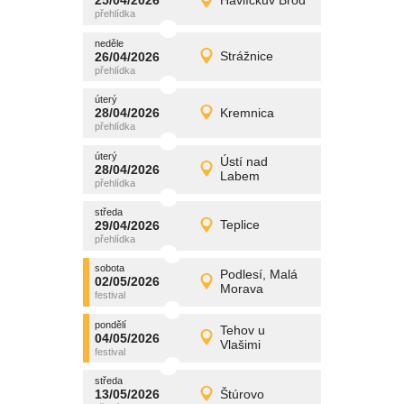
25/04/2026
Havlíčkův Brod
25/04/2026
Detail
sobota
neděle
promítání
26/04/2026
Strážnice
26/04/2026
Detail
neděle
úterý
promítání
28/04/2026
Kremnica
28/04/2026
Detail
úterý
úterý
promítání
Ústí nad
28/04/2026
28/04/2026
Detail
Labem
úterý
středa
promítání
29/04/2026
Teplice
29/04/2026
Detail
středa
sobota
promítání
Podlesí, Malá
02/05/2026
02/05/2026
Detail
Morava
sobota
pondělí
promítání
Tehov u
04/05/2026
04/05/2026
Detail
Vlašimi
pondělí
středa
promítání
13/05/2026
Štúrovo
13/05/2026
Detail