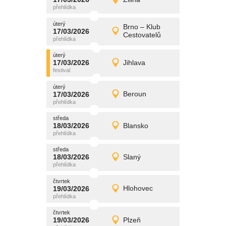
17/03/2026
Detail
úterý
úterý
promítání
Brno – Klub
17/03/2026
17/03/2026
Detail
Cestovatelů
úterý
úterý
promítání
17/03/2026
Jihlava
17/03/2026
Detail
úterý
úterý
promítání
17/03/2026
Beroun
17/03/2026
Detail
úterý
středa
promítání
18/03/2026
Blansko
18/03/2026
Detail
středa
středa
promítání
18/03/2026
Slaný
18/03/2026
Detail
středa
čtvrtek
promítání
19/03/2026
Hlohovec
19/03/2026
Detail
čtvrtek
čtvrtek
promítání
19/03/2026
Plzeň
19/03/2026
Detail