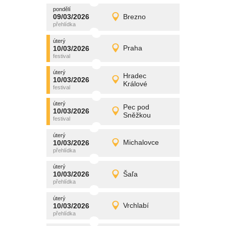
pondělí
promítání
09/03/2026
Brezno
09/03/2026
Detail
pondělí
úterý
promítání
10/03/2026
Praha
10/03/2026
Detail
úterý
úterý
promítání
Hradec
10/03/2026
10/03/2026
Detail
Králové
úterý
úterý
promítání
Pec pod
10/03/2026
10/03/2026
Detail
Sněžkou
úterý
úterý
promítání
10/03/2026
Michalovce
10/03/2026
Detail
úterý
úterý
promítání
10/03/2026
Šaľa
10/03/2026
Detail
úterý
úterý
promítání
10/03/2026
Vrchlabí
10/03/2026
Detail
úterý