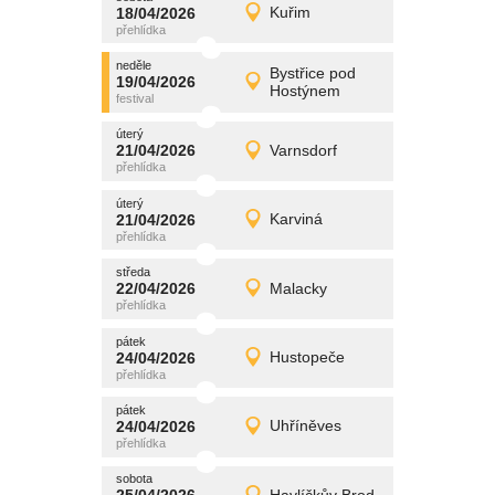
promítání
18/04/2026
Kuřim
18/04/2026
Detail
sobota
neděle
promítání
Bystřice pod
19/04/2026
19/04/2026
Detail
Hostýnem
neděle
úterý
promítání
21/04/2026
Varnsdorf
21/04/2026
Detail
úterý
úterý
promítání
21/04/2026
Karviná
21/04/2026
Detail
úterý
středa
promítání
22/04/2026
Malacky
22/04/2026
Detail
středa
pátek
promítání
24/04/2026
Hustopeče
24/04/2026
Detail
pátek
pátek
promítání
24/04/2026
Uhříněves
24/04/2026
Detail
pátek
sobota
promítání