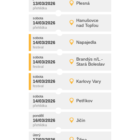
promítání
13/03/2026
Plesná
13/03/2026
Detail
pátek
sobota
promítání
Hanušovce
14/03/2026
14/03/2026
Detail
nad Topľou
sobota
sobota
promítání
14/03/2026
Napajedla
14/03/2026
Detail
sobota
sobota
promítání
Brandýs n/L.-
14/03/2026
14/03/2026
Detail
Stará Boleslav
sobota
sobota
promítání
14/03/2026
Karlovy Vary
14/03/2026
Detail
sobota
sobota
promítání
14/03/2026
Petříkov
14/03/2026
Detail
sobota
pondělí
promítání
16/03/2026
Jičín
16/03/2026
Detail
pondělí
úterý
promítání
17/03/2026
Žilina