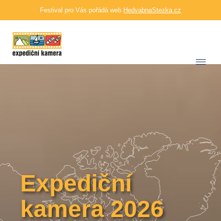
Festival pro Vás pořádá web
HedvabnaStezka.cz
Expediční
kamera 2026