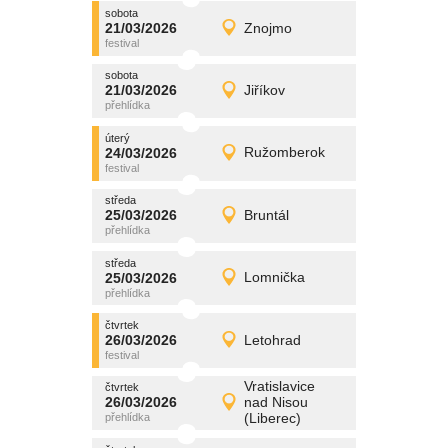
sobota
promítání
21/03/2026
Znojmo
21/03/2026
Detail
sobota
sobota
promítání
21/03/2026
Jiříkov
21/03/2026
Detail
sobota
úterý
promítání
24/03/2026
Ružomberok
24/03/2026
Detail
úterý
středa
promítání
25/03/2026
Bruntál
25/03/2026
Detail
středa
středa
promítání
25/03/2026
Lomnička
25/03/2026
Detail
středa
čtvrtek
promítání
26/03/2026
Letohrad
26/03/2026
Detail
čtvrtek
Vratislavice
čtvrtek
promítání
26/03/2026
nad Nisou
26/03/2026
Detail
(Liberec)
čtvrtek