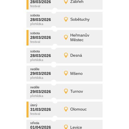
28/03/2026
Zábřeh
28/03/2026
Detail
sobota
sobota
promítání
28/03/2026
Sobětuchy
28/03/2026
Detail
sobota
sobota
promítání
Heřmanův
28/03/2026
28/03/2026
Detail
Městec
sobota
sobota
promítání
28/03/2026
Desná
28/03/2026
Detail
sobota
neděle
promítání
29/03/2026
Mšeno
29/03/2026
Detail
neděle
neděle
promítání
29/03/2026
Turnov
29/03/2026
Detail
neděle
úterý
promítání
31/03/2026
Olomouc
31/03/2026
Detail
úterý
středa
promítání
01/04/2026
Levice
01/04/2026