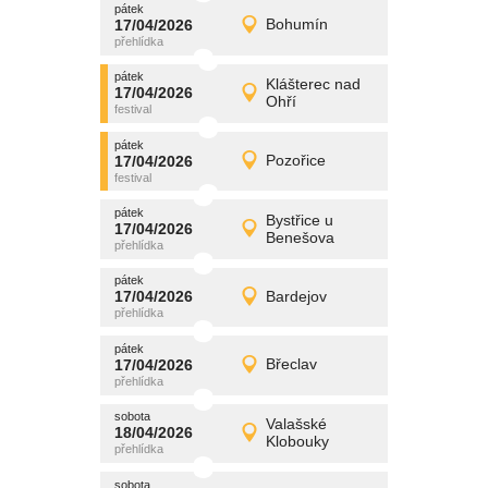
pátek
promítání
17/04/2026
Bohumín
17/04/2026
Detail
pátek
pátek
promítání
Klášterec nad
17/04/2026
17/04/2026
Detail
Ohří
pátek
pátek
promítání
17/04/2026
Pozořice
17/04/2026
Detail
pátek
pátek
promítání
Bystřice u
17/04/2026
17/04/2026
Detail
Benešova
pátek
pátek
promítání
17/04/2026
Bardejov
17/04/2026
Detail
pátek
pátek
promítání
17/04/2026
Břeclav
17/04/2026
Detail
pátek
sobota
promítání
Valašské
18/04/2026
18/04/2026
Detail
Klobouky
sobota
sobota