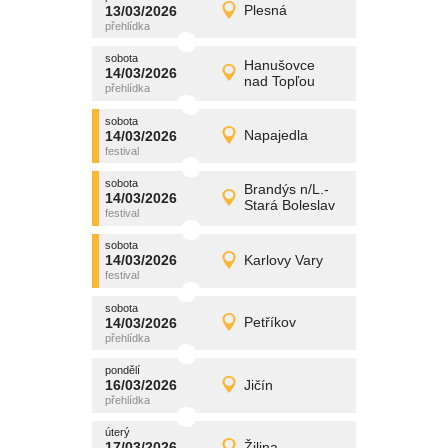
promítání
13/03/2026
Plesná
13/03/2026
Detail
pátek
sobota
promítání
Hanušovce
14/03/2026
14/03/2026
Detail
nad Topľou
sobota
sobota
promítání
14/03/2026
Napajedla
14/03/2026
Detail
sobota
sobota
promítání
Brandýs n/L.-
14/03/2026
14/03/2026
Detail
Stará Boleslav
sobota
sobota
promítání
14/03/2026
Karlovy Vary
14/03/2026
Detail
sobota
sobota
promítání
14/03/2026
Petříkov
14/03/2026
Detail
sobota
pondělí
promítání
16/03/2026
Jičín
16/03/2026
Detail
pondělí
úterý
promítání
17/03/2026
Žilina