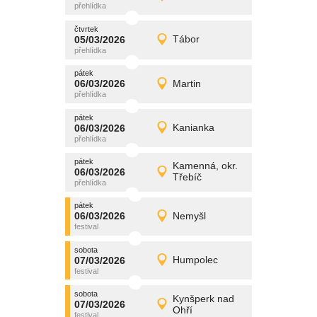
Detail
čtvrtek
čtvrtek
promítání
05/03/2026
Tábor
05/03/2026
Detail
čtvrtek
pátek
promítání
06/03/2026
Martin
06/03/2026
Detail
pátek
pátek
promítání
06/03/2026
Kanianka
06/03/2026
Detail
pátek
pátek
promítání
Kamenná, okr.
06/03/2026
06/03/2026
Detail
Třebíč
pátek
pátek
promítání
06/03/2026
Nemyšl
06/03/2026
Detail
pátek
sobota
promítání
07/03/2026
Humpolec
07/03/2026
Detail
sobota
sobota
promítání
Kynšperk nad
07/03/2026
07/03/2026
Detail
Ohří
sobota