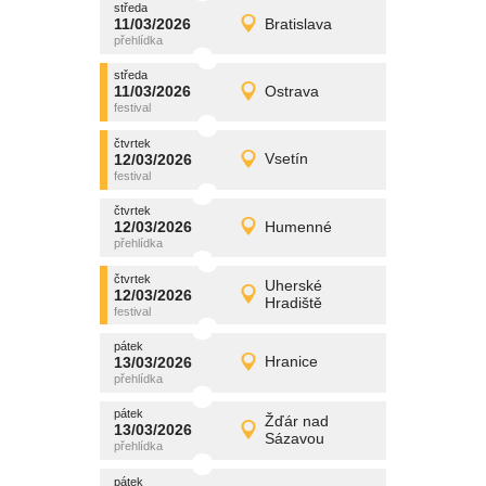
středa
promítání
11/03/2026
Bratislava
11/03/2026
Detail
středa
středa
promítání
11/03/2026
Ostrava
11/03/2026
Detail
středa
čtvrtek
promítání
12/03/2026
Vsetín
12/03/2026
Detail
čtvrtek
čtvrtek
promítání
12/03/2026
Humenné
12/03/2026
Detail
čtvrtek
čtvrtek
promítání
Uherské
12/03/2026
12/03/2026
Detail
Hradiště
čtvrtek
pátek
promítání
13/03/2026
Hranice
13/03/2026
Detail
pátek
pátek
promítání
Žďár nad
13/03/2026
13/03/2026
Detail
Sázavou
pátek
pátek