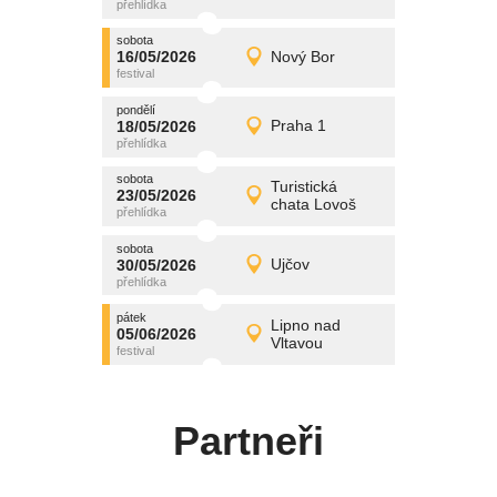
středa
sobota
promítání
16/05/2026
Nový Bor
16/05/2026
Detail
sobota
pondělí
promítání
18/05/2026
Praha 1
18/05/2026
Detail
pondělí
sobota
promítání
Turistická
23/05/2026
23/05/2026
Detail
chata Lovoš
sobota
sobota
promítání
30/05/2026
Ujčov
30/05/2026
Detail
sobota
pátek
promítání
Lipno nad
05/06/2026
05/06/2026
Detail
Vltavou
pátek
Partneři