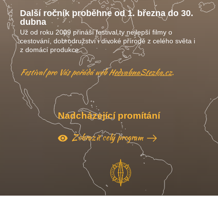
Další ročník proběhne od 1. března do 30.
dubna
Už od roku 2009 přináší festival ty nejlepší filmy o
cestování, dobrodružství i divoké přírodě z celého světa i
z domácí produkce.
Festival pro Vás pořádá web
HedvabnaStezka.cz
.
Nadcházející promítání
Zobrazit celý program