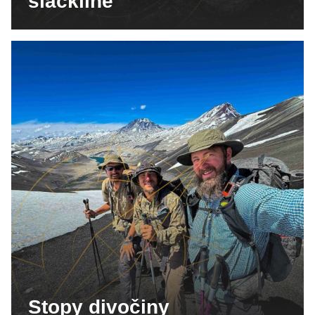
slackline
Stopy divočiny