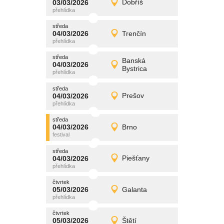
03/03/2026
Dobříš
03/03/2026
Detail
úterý
středa
promítání
04/03/2026
Trenčín
04/03/2026
Detail
středa
středa
promítání
Banská
04/03/2026
04/03/2026
Detail
Bystrica
středa
středa
promítání
04/03/2026
Prešov
04/03/2026
Detail
středa
středa
promítání
04/03/2026
Brno
04/03/2026
Detail
středa
středa
promítání
04/03/2026
Piešťany
04/03/2026
Detail
středa
čtvrtek
promítání
05/03/2026
Galanta
05/03/2026
Detail
čtvrtek
čtvrtek
promítání
05/03/2026
Štětí
05/03/2026