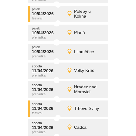
pátek
promítání
Polepy u
10/04/2026
10/04/2026
Detail
Kolína
pátek
pátek
promítání
10/04/2026
Planá
10/04/2026
Detail
pátek
pátek
promítání
10/04/2026
Litoměřice
10/04/2026
Detail
pátek
sobota
promítání
11/04/2026
Velký Krtíš
11/04/2026
Detail
sobota
sobota
promítání
Hradec nad
11/04/2026
11/04/2026
Detail
Moravicí
sobota
sobota
promítání
11/04/2026
Trhové Sviny
11/04/2026
Detail
sobota
sobota
promítání
11/04/2026
Čadca
11/04/2026
Detail
sobota