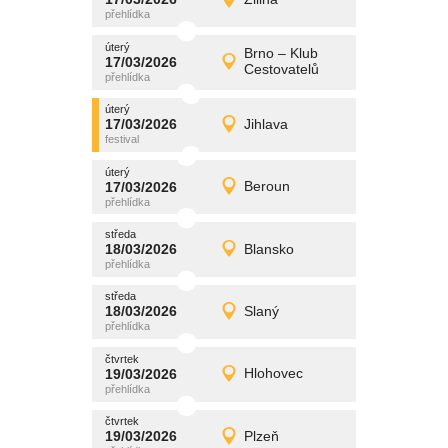
17/03/2026
Detail
úterý
úterý
promítání
Brno – Klub
17/03/2026
17/03/2026
Detail
Cestovatelů
úterý
úterý
promítání
17/03/2026
Jihlava
17/03/2026
Detail
úterý
úterý
promítání
17/03/2026
Beroun
17/03/2026
Detail
úterý
středa
promítání
18/03/2026
Blansko
18/03/2026
Detail
středa
středa
promítání
18/03/2026
Slaný
18/03/2026
Detail
středa
čtvrtek
promítání
19/03/2026
Hlohovec
19/03/2026
Detail
čtvrtek
čtvrtek
promítání
19/03/2026
Plzeň
19/03/2026
Detail