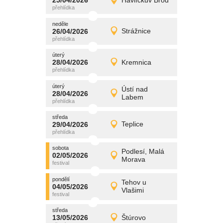
25/04/2026
Havlíčkův Brod
25/04/2026
Detail
sobota
neděle
promítání
26/04/2026
Strážnice
26/04/2026
Detail
neděle
úterý
promítání
28/04/2026
Kremnica
28/04/2026
Detail
úterý
úterý
promítání
Ústí nad
28/04/2026
28/04/2026
Detail
Labem
úterý
středa
promítání
29/04/2026
Teplice
29/04/2026
Detail
středa
sobota
promítání
Podlesí, Malá
02/05/2026
02/05/2026
Detail
Morava
sobota
pondělí
promítání
Tehov u
04/05/2026
04/05/2026
Detail
Vlašimi
pondělí
středa
promítání
13/05/2026
Štúrovo
13/05/2026
Detail