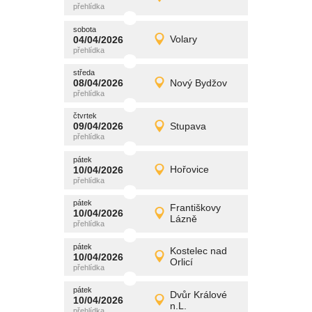
Detail
středa
sobota
promítání
04/04/2026
Volary
04/04/2026
Detail
sobota
středa
promítání
08/04/2026
Nový Bydžov
08/04/2026
Detail
středa
čtvrtek
promítání
09/04/2026
Stupava
09/04/2026
Detail
čtvrtek
pátek
promítání
10/04/2026
Hořovice
10/04/2026
Detail
pátek
pátek
promítání
Františkovy
10/04/2026
10/04/2026
Detail
Lázně
pátek
pátek
promítání
Kostelec nad
10/04/2026
10/04/2026
Detail
Orlicí
pátek
pátek
promítání
Dvůr Králové
10/04/2026
10/04/2026
Detail
n.L.
pátek