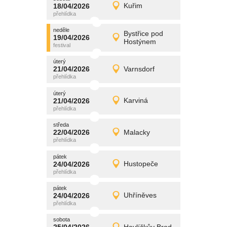
promítání
18/04/2026
Kuřim
18/04/2026
Detail
sobota
neděle
promítání
Bystřice pod
19/04/2026
19/04/2026
Detail
Hostýnem
neděle
úterý
promítání
21/04/2026
Varnsdorf
21/04/2026
Detail
úterý
úterý
promítání
21/04/2026
Karviná
21/04/2026
Detail
úterý
středa
promítání
22/04/2026
Malacky
22/04/2026
Detail
středa
pátek
promítání
24/04/2026
Hustopeče
24/04/2026
Detail
pátek
pátek
promítání
24/04/2026
Uhříněves
24/04/2026
Detail
pátek
sobota
promítání