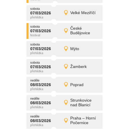
sobota
promítání
07/03/2026
Velké Meziříčí
07/03/2026
Detail
sobota
sobota
promítání
České
07/03/2026
07/03/2026
Detail
Budějovice
sobota
sobota
promítání
07/03/2026
Mýto
07/03/2026
Detail
sobota
sobota
promítání
07/03/2026
Žamberk
07/03/2026
Detail
sobota
neděle
promítání
08/03/2026
Poprad
08/03/2026
Detail
neděle
neděle
promítání
Strunkovice
08/03/2026
08/03/2026
Detail
nad Blanicí
neděle
neděle
promítání
Praha – Horní
08/03/2026
08/03/2026
Detail
Počernice
neděle