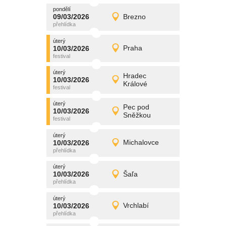
pondělí
promítání
09/03/2026
Brezno
09/03/2026
Detail
pondělí
úterý
promítání
10/03/2026
Praha
10/03/2026
Detail
úterý
úterý
promítání
Hradec
10/03/2026
10/03/2026
Detail
Králové
úterý
úterý
promítání
Pec pod
10/03/2026
10/03/2026
Detail
Sněžkou
úterý
úterý
promítání
10/03/2026
Michalovce
10/03/2026
Detail
úterý
úterý
promítání
10/03/2026
Šaľa
10/03/2026
Detail
úterý
úterý
promítání
10/03/2026
Vrchlabí
10/03/2026
Detail
úterý