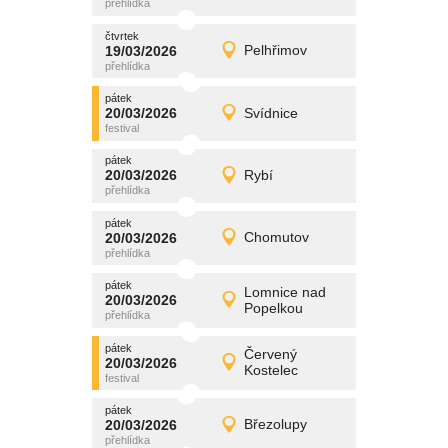
čtvrtek
čtvrtek
promítání
19/03/2026
Pelhřimov
19/03/2026
Detail
čtvrtek
pátek
promítání
20/03/2026
Svídnice
20/03/2026
Detail
pátek
pátek
promítání
20/03/2026
Rybí
20/03/2026
Detail
pátek
pátek
promítání
20/03/2026
Chomutov
20/03/2026
Detail
pátek
pátek
promítání
Lomnice nad
20/03/2026
20/03/2026
Detail
Popelkou
pátek
pátek
promítání
Červený
20/03/2026
20/03/2026
Detail
Kostelec
pátek
pátek
promítání
20/03/2026
Březolupy
20/03/2026
Detail
pátek