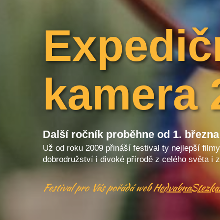
Expedič
kamera 
Další ročník proběhne od 1. března
Už od roku 2009 přináší festival ty nejlepší film
dobrodružství i divoké přírodě z celého světa i
Festival pro Vás pořádá web
HedvabnaStezka.