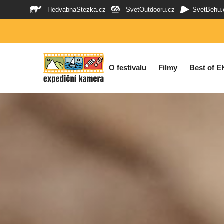
HedvabnaStezka.cz
SvetOutdooru.cz
SvetBehu.
O festivalu
Filmy
Best of E