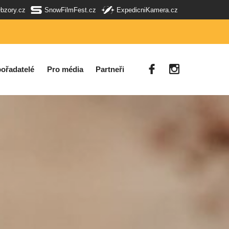
Obzory.cz
SnowFilmFest.cz
ExpedicniKamera.cz
ořadatelé
Pro média
Partneři