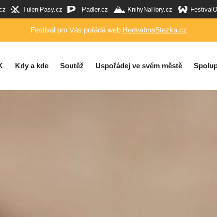
cz
TuleniPasy.cz
Padler.cz
KnihyNaHory.cz
Festival
Festival pro Vás pořádá web
HedvabnaStezka.cz
K
Kdy a kde
Soutěž
Uspořádej ve svém městě
Spolup