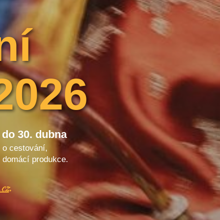
ní
2026
 do 30. dubna
y o cestování,
 z domácí produkce.
cz
.