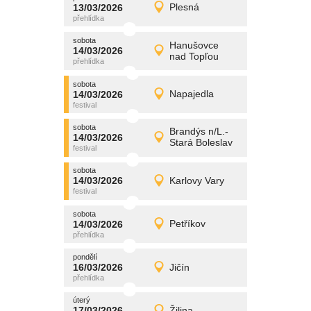
promítání
13/03/2026
Plesná
13/03/2026
Detail
pátek
sobota
promítání
Hanušovce
14/03/2026
14/03/2026
Detail
nad Topľou
sobota
sobota
promítání
14/03/2026
Napajedla
14/03/2026
Detail
sobota
sobota
promítání
Brandýs n/L.-
14/03/2026
14/03/2026
Detail
Stará Boleslav
sobota
sobota
promítání
14/03/2026
Karlovy Vary
14/03/2026
Detail
sobota
sobota
promítání
14/03/2026
Petříkov
14/03/2026
Detail
sobota
pondělí
promítání
16/03/2026
Jičín
16/03/2026
Detail
pondělí
úterý
promítání
17/03/2026
Žilina