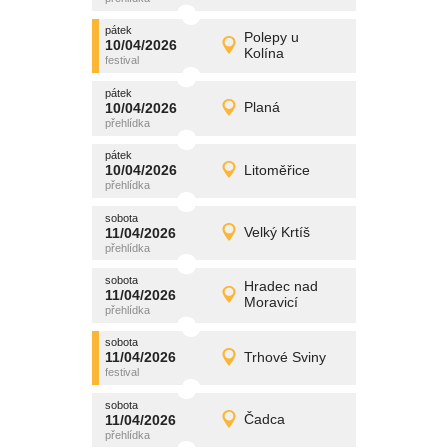
pátek
promítání
Polepy u
10/04/2026
10/04/2026
Detail
Kolína
pátek
pátek
promítání
10/04/2026
Planá
10/04/2026
Detail
pátek
pátek
promítání
10/04/2026
Litoměřice
10/04/2026
Detail
pátek
sobota
promítání
11/04/2026
Velký Krtíš
11/04/2026
Detail
sobota
sobota
promítání
Hradec nad
11/04/2026
11/04/2026
Detail
Moravicí
sobota
sobota
promítání
11/04/2026
Trhové Sviny
11/04/2026
Detail
sobota
sobota
promítání
11/04/2026
Čadca
11/04/2026
Detail
sobota