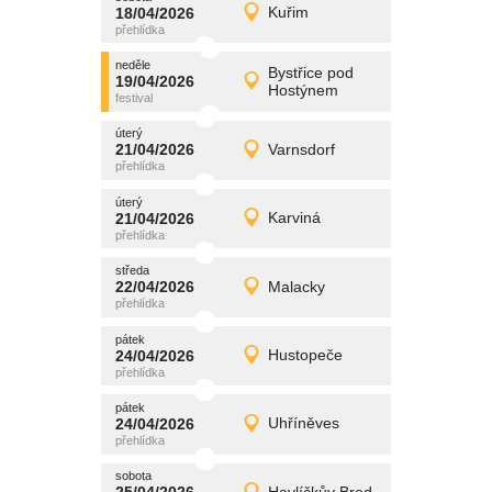
promítání
18/04/2026
Kuřim
18/04/2026
Detail
sobota
neděle
promítání
Bystřice pod
19/04/2026
19/04/2026
Detail
Hostýnem
neděle
úterý
promítání
21/04/2026
Varnsdorf
21/04/2026
Detail
úterý
úterý
promítání
21/04/2026
Karviná
21/04/2026
Detail
úterý
středa
promítání
22/04/2026
Malacky
22/04/2026
Detail
středa
pátek
promítání
24/04/2026
Hustopeče
24/04/2026
Detail
pátek
pátek
promítání
24/04/2026
Uhříněves
24/04/2026
Detail
pátek
sobota
promítání