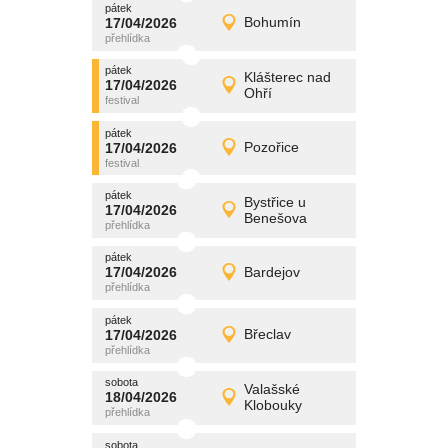
pátek
promítání
17/04/2026
Bohumín
17/04/2026
Detail
pátek
pátek
promítání
Klášterec nad
17/04/2026
17/04/2026
Detail
Ohří
pátek
pátek
promítání
17/04/2026
Pozořice
17/04/2026
Detail
pátek
pátek
promítání
Bystřice u
17/04/2026
17/04/2026
Detail
Benešova
pátek
pátek
promítání
17/04/2026
Bardejov
17/04/2026
Detail
pátek
pátek
promítání
17/04/2026
Břeclav
17/04/2026
Detail
pátek
sobota
promítání
Valašské
18/04/2026
18/04/2026
Detail
Klobouky
sobota
sobota