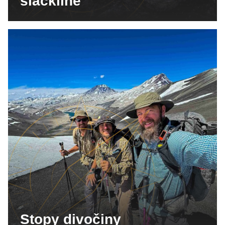
slackline
Stopy divočiny