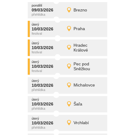
pondělí
promítání
09/03/2026
Brezno
09/03/2026
Detail
pondělí
úterý
promítání
10/03/2026
Praha
10/03/2026
Detail
úterý
úterý
promítání
Hradec
10/03/2026
10/03/2026
Detail
Králové
úterý
úterý
promítání
Pec pod
10/03/2026
10/03/2026
Detail
Sněžkou
úterý
úterý
promítání
10/03/2026
Michalovce
10/03/2026
Detail
úterý
úterý
promítání
10/03/2026
Šaľa
10/03/2026
Detail
úterý
úterý
promítání
10/03/2026
Vrchlabí
10/03/2026
Detail
úterý