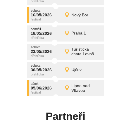
středa
sobota
promítání
16/05/2026
Nový Bor
16/05/2026
Detail
sobota
pondělí
promítání
18/05/2026
Praha 1
18/05/2026
Detail
pondělí
sobota
promítání
Turistická
23/05/2026
23/05/2026
Detail
chata Lovoš
sobota
sobota
promítání
30/05/2026
Ujčov
30/05/2026
Detail
sobota
pátek
promítání
Lipno nad
05/06/2026
05/06/2026
Detail
Vltavou
pátek
Partneři