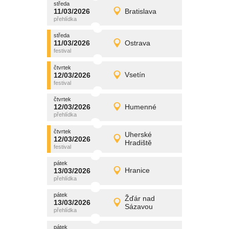
středa
promítání
11/03/2026
Bratislava
11/03/2026
Detail
středa
středa
promítání
11/03/2026
Ostrava
11/03/2026
Detail
středa
čtvrtek
promítání
12/03/2026
Vsetín
12/03/2026
Detail
čtvrtek
čtvrtek
promítání
12/03/2026
Humenné
12/03/2026
Detail
čtvrtek
čtvrtek
promítání
Uherské
12/03/2026
12/03/2026
Detail
Hradiště
čtvrtek
pátek
promítání
13/03/2026
Hranice
13/03/2026
Detail
pátek
pátek
promítání
Žďár nad
13/03/2026
13/03/2026
Detail
Sázavou
pátek
pátek