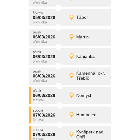
Detail
čtvrtek
čtvrtek
promítání
05/03/2026
Tábor
05/03/2026
Detail
čtvrtek
pátek
promítání
06/03/2026
Martin
06/03/2026
Detail
pátek
pátek
promítání
06/03/2026
Kanianka
06/03/2026
Detail
pátek
pátek
promítání
Kamenná, okr.
06/03/2026
06/03/2026
Detail
Třebíč
pátek
pátek
promítání
06/03/2026
Nemyšl
06/03/2026
Detail
pátek
sobota
promítání
07/03/2026
Humpolec
07/03/2026
Detail
sobota
sobota
promítání
Kynšperk nad
07/03/2026
07/03/2026
Detail
Ohří
sobota