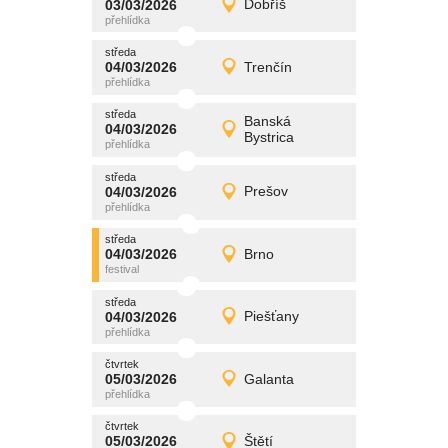
03/03/2026
Dobříš
03/03/2026
Detail
úterý
středa
promítání
04/03/2026
Trenčín
04/03/2026
Detail
středa
středa
promítání
Banská
04/03/2026
04/03/2026
Detail
Bystrica
středa
středa
promítání
04/03/2026
Prešov
04/03/2026
Detail
středa
středa
promítání
04/03/2026
Brno
04/03/2026
Detail
středa
středa
promítání
04/03/2026
Piešťany
04/03/2026
Detail
středa
čtvrtek
promítání
05/03/2026
Galanta
05/03/2026
Detail
čtvrtek
čtvrtek
promítání
05/03/2026
Štětí
05/03/2026