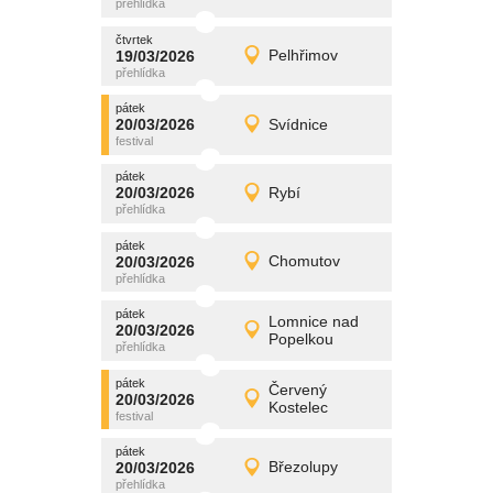
čtvrtek
čtvrtek
promítání
19/03/2026
Pelhřimov
19/03/2026
Detail
čtvrtek
pátek
promítání
20/03/2026
Svídnice
20/03/2026
Detail
pátek
pátek
promítání
20/03/2026
Rybí
20/03/2026
Detail
pátek
pátek
promítání
20/03/2026
Chomutov
20/03/2026
Detail
pátek
pátek
promítání
Lomnice nad
20/03/2026
20/03/2026
Detail
Popelkou
pátek
pátek
promítání
Červený
20/03/2026
20/03/2026
Detail
Kostelec
pátek
pátek
promítání
20/03/2026
Březolupy
20/03/2026
Detail
pátek