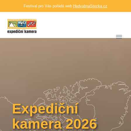
Festival pro Vás pořádá web
HedvabnaStezka.cz
Expediční
kamera 2026