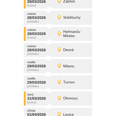
28/03/2026
Zábřeh
28/03/2026
Detail
sobota
sobota
promítání
28/03/2026
Sobětuchy
28/03/2026
Detail
sobota
sobota
promítání
Heřmanův
28/03/2026
28/03/2026
Detail
Městec
sobota
sobota
promítání
28/03/2026
Desná
28/03/2026
Detail
sobota
neděle
promítání
29/03/2026
Mšeno
29/03/2026
Detail
neděle
neděle
promítání
29/03/2026
Turnov
29/03/2026
Detail
neděle
úterý
promítání
31/03/2026
Olomouc
31/03/2026
Detail
úterý
středa
promítání
01/04/2026
Levice
01/04/2026