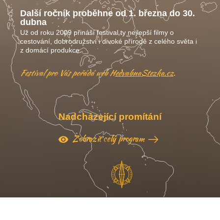
Další ročník proběhne od 1. března do 30.
dubna
Už od roku 2009 přináší festival ty nejlepší filmy o
cestování, dobrodružství i divoké přírodě z celého světa i
z domácí produkce.
Festival pro Vás pořádá web
HedvabnaStezka.cz
.
Nadcházející promítání
Zobrazit celý program