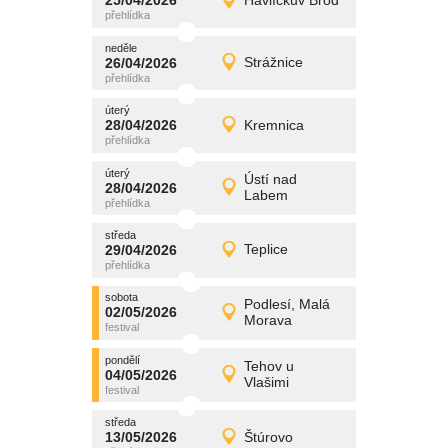
25/04/2026
Havlíčkův Brod
25/04/2026
Detail
sobota
neděle
promítání
26/04/2026
Strážnice
26/04/2026
Detail
neděle
úterý
promítání
28/04/2026
Kremnica
28/04/2026
Detail
úterý
úterý
promítání
Ústí nad
28/04/2026
28/04/2026
Detail
Labem
úterý
středa
promítání
29/04/2026
Teplice
29/04/2026
Detail
středa
sobota
promítání
Podlesí, Malá
02/05/2026
02/05/2026
Detail
Morava
sobota
pondělí
promítání
Tehov u
04/05/2026
04/05/2026
Detail
Vlašimi
pondělí
středa
promítání
13/05/2026
Štúrovo
13/05/2026
Detail