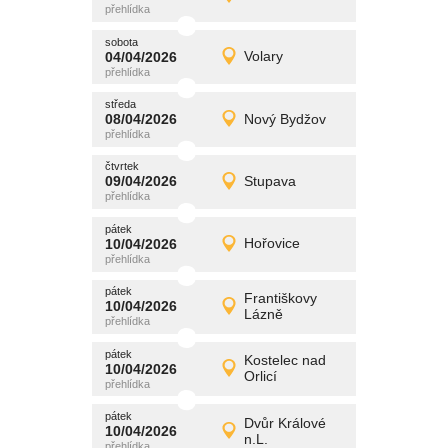
Detail
středa
sobota
promítání
04/04/2026
Volary
04/04/2026
Detail
sobota
středa
promítání
08/04/2026
Nový Bydžov
08/04/2026
Detail
středa
čtvrtek
promítání
09/04/2026
Stupava
09/04/2026
Detail
čtvrtek
pátek
promítání
10/04/2026
Hořovice
10/04/2026
Detail
pátek
pátek
promítání
Františkovy
10/04/2026
10/04/2026
Detail
Lázně
pátek
pátek
promítání
Kostelec nad
10/04/2026
10/04/2026
Detail
Orlicí
pátek
pátek
promítání
Dvůr Králové
10/04/2026
10/04/2026
Detail
n.L.
pátek