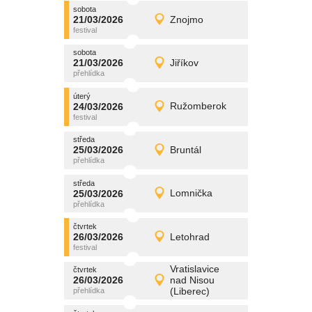
sobota
promítání
21/03/2026
Znojmo
21/03/2026
Detail
sobota
sobota
promítání
21/03/2026
Jiříkov
21/03/2026
Detail
sobota
úterý
promítání
24/03/2026
Ružomberok
24/03/2026
Detail
úterý
středa
promítání
25/03/2026
Bruntál
25/03/2026
Detail
středa
středa
promítání
25/03/2026
Lomnička
25/03/2026
Detail
středa
čtvrtek
promítání
26/03/2026
Letohrad
26/03/2026
Detail
čtvrtek
Vratislavice
čtvrtek
promítání
26/03/2026
nad Nisou
26/03/2026
Detail
(Liberec)
čtvrtek