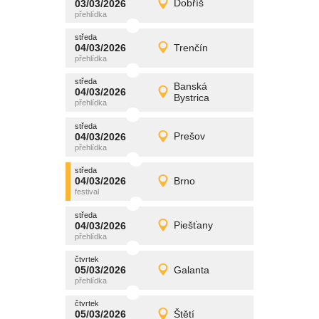
03/03/2026
Dobříš
03/03/2026
Detail
úterý
středa
promítání
04/03/2026
Trenčín
04/03/2026
Detail
středa
středa
promítání
Banská
04/03/2026
04/03/2026
Detail
Bystrica
středa
středa
promítání
04/03/2026
Prešov
04/03/2026
Detail
středa
středa
promítání
04/03/2026
Brno
04/03/2026
Detail
středa
středa
promítání
04/03/2026
Piešťany
04/03/2026
Detail
středa
čtvrtek
promítání
05/03/2026
Galanta
05/03/2026
Detail
čtvrtek
čtvrtek
promítání
05/03/2026
Štětí
05/03/2026