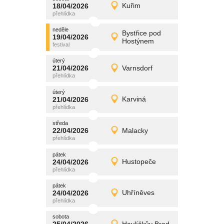
promítání
18/04/2026
Kuřim
18/04/2026
Detail
sobota
neděle
promítání
Bystřice pod
19/04/2026
19/04/2026
Detail
Hostýnem
neděle
úterý
promítání
21/04/2026
Varnsdorf
21/04/2026
Detail
úterý
úterý
promítání
21/04/2026
Karviná
21/04/2026
Detail
úterý
středa
promítání
22/04/2026
Malacky
22/04/2026
Detail
středa
pátek
promítání
24/04/2026
Hustopeče
24/04/2026
Detail
pátek
pátek
promítání
24/04/2026
Uhříněves
24/04/2026
Detail
pátek
sobota
promítání