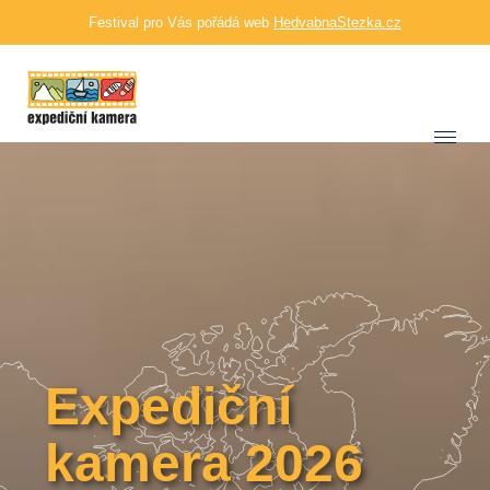
Festival pro Vás pořádá web
HedvabnaStezka.cz
Expediční
kamera 2026