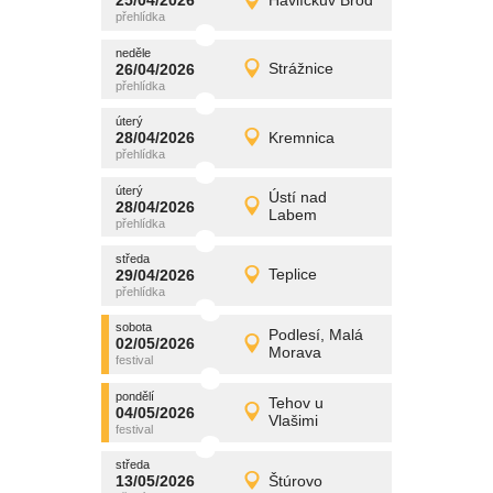
25/04/2026
Havlíčkův Brod
25/04/2026
Detail
sobota
neděle
promítání
26/04/2026
Strážnice
26/04/2026
Detail
neděle
úterý
promítání
28/04/2026
Kremnica
28/04/2026
Detail
úterý
úterý
promítání
Ústí nad
28/04/2026
28/04/2026
Detail
Labem
úterý
středa
promítání
29/04/2026
Teplice
29/04/2026
Detail
středa
sobota
promítání
Podlesí, Malá
02/05/2026
02/05/2026
Detail
Morava
sobota
pondělí
promítání
Tehov u
04/05/2026
04/05/2026
Detail
Vlašimi
pondělí
středa
promítání
13/05/2026
Štúrovo
13/05/2026
Detail