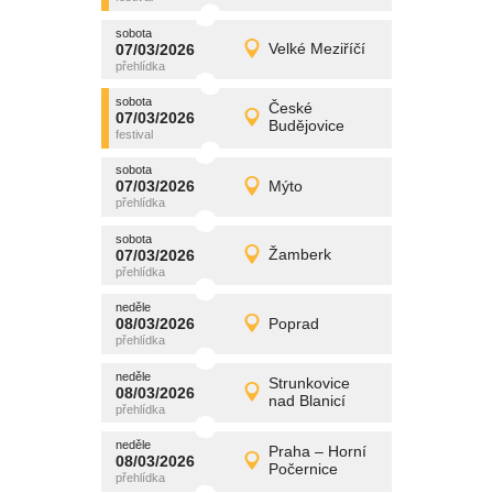
sobota
promítání
07/03/2026
Velké Meziříčí
07/03/2026
Detail
sobota
sobota
promítání
České
07/03/2026
07/03/2026
Detail
Budějovice
sobota
sobota
promítání
07/03/2026
Mýto
07/03/2026
Detail
sobota
sobota
promítání
07/03/2026
Žamberk
07/03/2026
Detail
sobota
neděle
promítání
08/03/2026
Poprad
08/03/2026
Detail
neděle
neděle
promítání
Strunkovice
08/03/2026
08/03/2026
Detail
nad Blanicí
neděle
neděle
promítání
Praha – Horní
08/03/2026
08/03/2026
Detail
Počernice
neděle