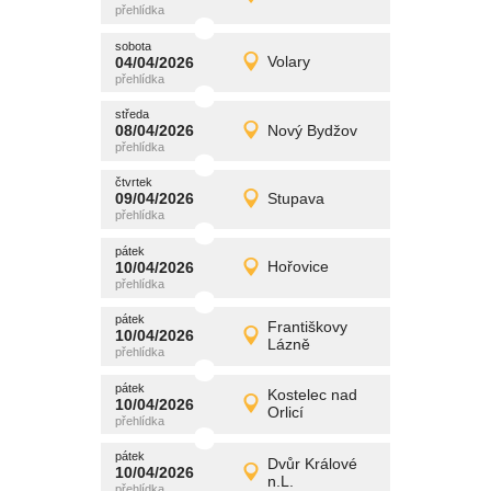
Detail
středa
sobota
promítání
04/04/2026
Volary
04/04/2026
Detail
sobota
středa
promítání
08/04/2026
Nový Bydžov
08/04/2026
Detail
středa
čtvrtek
promítání
09/04/2026
Stupava
09/04/2026
Detail
čtvrtek
pátek
promítání
10/04/2026
Hořovice
10/04/2026
Detail
pátek
pátek
promítání
Františkovy
10/04/2026
10/04/2026
Detail
Lázně
pátek
pátek
promítání
Kostelec nad
10/04/2026
10/04/2026
Detail
Orlicí
pátek
pátek
promítání
Dvůr Králové
10/04/2026
10/04/2026
Detail
n.L.
pátek