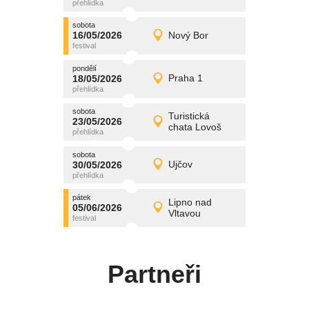
středa
sobota
promítání
16/05/2026
Nový Bor
16/05/2026
Detail
sobota
pondělí
promítání
18/05/2026
Praha 1
18/05/2026
Detail
pondělí
sobota
promítání
Turistická
23/05/2026
23/05/2026
Detail
chata Lovoš
sobota
sobota
promítání
30/05/2026
Ujčov
30/05/2026
Detail
sobota
pátek
promítání
Lipno nad
05/06/2026
05/06/2026
Detail
Vltavou
pátek
Partneři