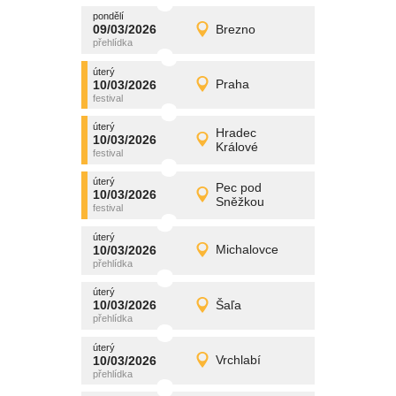
pondělí
promítání
09/03/2026
Brezno
09/03/2026
Detail
pondělí
úterý
promítání
10/03/2026
Praha
10/03/2026
Detail
úterý
úterý
promítání
Hradec
10/03/2026
10/03/2026
Detail
Králové
úterý
úterý
promítání
Pec pod
10/03/2026
10/03/2026
Detail
Sněžkou
úterý
úterý
promítání
10/03/2026
Michalovce
10/03/2026
Detail
úterý
úterý
promítání
10/03/2026
Šaľa
10/03/2026
Detail
úterý
úterý
promítání
10/03/2026
Vrchlabí
10/03/2026
Detail
úterý