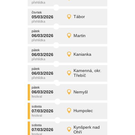
Detail
čtvrtek
čtvrtek
promítání
05/03/2026
Tábor
05/03/2026
Detail
čtvrtek
pátek
promítání
06/03/2026
Martin
06/03/2026
Detail
pátek
pátek
promítání
06/03/2026
Kanianka
06/03/2026
Detail
pátek
pátek
promítání
Kamenná, okr.
06/03/2026
06/03/2026
Detail
Třebíč
pátek
pátek
promítání
06/03/2026
Nemyšl
06/03/2026
Detail
pátek
sobota
promítání
07/03/2026
Humpolec
07/03/2026
Detail
sobota
sobota
promítání
Kynšperk nad
07/03/2026
07/03/2026
Detail
Ohří
sobota