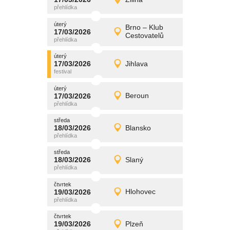
17/03/2026
Detail
úterý
úterý
promítání
Brno – Klub
17/03/2026
17/03/2026
Detail
Cestovatelů
úterý
úterý
promítání
17/03/2026
Jihlava
17/03/2026
Detail
úterý
úterý
promítání
17/03/2026
Beroun
17/03/2026
Detail
úterý
středa
promítání
18/03/2026
Blansko
18/03/2026
Detail
středa
středa
promítání
18/03/2026
Slaný
18/03/2026
Detail
středa
čtvrtek
promítání
19/03/2026
Hlohovec
19/03/2026
Detail
čtvrtek
čtvrtek
promítání
19/03/2026
Plzeň
19/03/2026
Detail