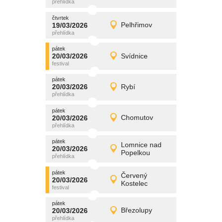
čtvrtek
čtvrtek
promítání
19/03/2026
Pelhřimov
19/03/2026
Detail
čtvrtek
pátek
promítání
20/03/2026
Svídnice
20/03/2026
Detail
pátek
pátek
promítání
20/03/2026
Rybí
20/03/2026
Detail
pátek
pátek
promítání
20/03/2026
Chomutov
20/03/2026
Detail
pátek
pátek
promítání
Lomnice nad
20/03/2026
20/03/2026
Detail
Popelkou
pátek
pátek
promítání
Červený
20/03/2026
20/03/2026
Detail
Kostelec
pátek
pátek
promítání
20/03/2026
Březolupy
20/03/2026
Detail
pátek