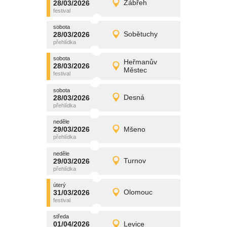
28/03/2026
Zábřeh
28/03/2026
Detail
sobota
sobota
promítání
28/03/2026
Sobětuchy
28/03/2026
Detail
sobota
sobota
promítání
Heřmanův
28/03/2026
28/03/2026
Detail
Městec
sobota
sobota
promítání
28/03/2026
Desná
28/03/2026
Detail
sobota
neděle
promítání
29/03/2026
Mšeno
29/03/2026
Detail
neděle
neděle
promítání
29/03/2026
Turnov
29/03/2026
Detail
neděle
úterý
promítání
31/03/2026
Olomouc
31/03/2026
Detail
úterý
středa
promítání
01/04/2026
Levice
01/04/2026