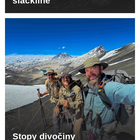
slackline
Stopy divočiny