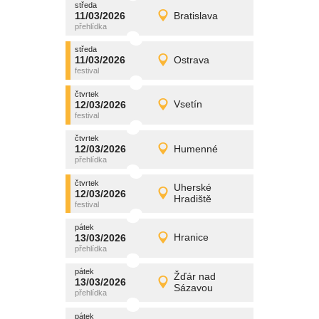
středa
promítání
11/03/2026
Bratislava
11/03/2026
Detail
středa
středa
promítání
11/03/2026
Ostrava
11/03/2026
Detail
středa
čtvrtek
promítání
12/03/2026
Vsetín
12/03/2026
Detail
čtvrtek
čtvrtek
promítání
12/03/2026
Humenné
12/03/2026
Detail
čtvrtek
čtvrtek
promítání
Uherské
12/03/2026
12/03/2026
Detail
Hradiště
čtvrtek
pátek
promítání
13/03/2026
Hranice
13/03/2026
Detail
pátek
pátek
promítání
Žďár nad
13/03/2026
13/03/2026
Detail
Sázavou
pátek
pátek