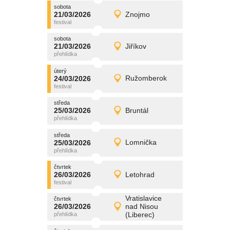
sobota
promítání
21/03/2026
Znojmo
21/03/2026
Detail
sobota
sobota
promítání
21/03/2026
Jiříkov
21/03/2026
Detail
sobota
úterý
promítání
24/03/2026
Ružomberok
24/03/2026
Detail
úterý
středa
promítání
25/03/2026
Bruntál
25/03/2026
Detail
středa
středa
promítání
25/03/2026
Lomnička
25/03/2026
Detail
středa
čtvrtek
promítání
26/03/2026
Letohrad
26/03/2026
Detail
čtvrtek
Vratislavice
čtvrtek
promítání
26/03/2026
nad Nisou
26/03/2026
Detail
(Liberec)
čtvrtek