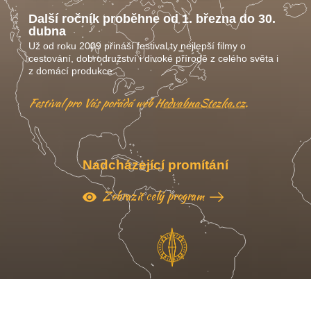
Další ročník proběhne od 1. března do 30.
dubna
Už od roku 2009 přináší festival ty nejlepší filmy o
cestování, dobrodružství i divoké přírodě z celého světa i
z domácí produkce.
Festival pro Vás pořádá web
HedvabnaStezka.cz
.
Nadcházející promítání
Zobrazit celý program