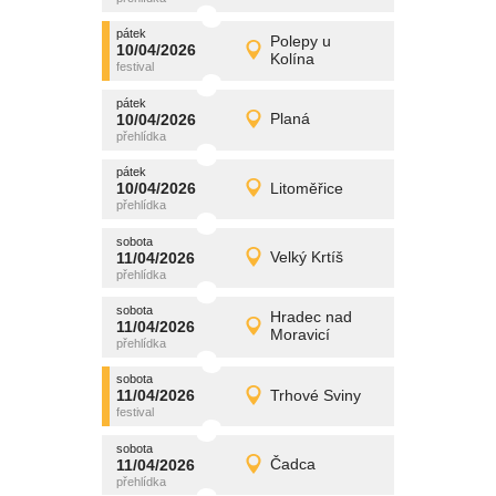
pátek
promítání
Polepy u
10/04/2026
10/04/2026
Detail
Kolína
pátek
pátek
promítání
10/04/2026
Planá
10/04/2026
Detail
pátek
pátek
promítání
10/04/2026
Litoměřice
10/04/2026
Detail
pátek
sobota
promítání
11/04/2026
Velký Krtíš
11/04/2026
Detail
sobota
sobota
promítání
Hradec nad
11/04/2026
11/04/2026
Detail
Moravicí
sobota
sobota
promítání
11/04/2026
Trhové Sviny
11/04/2026
Detail
sobota
sobota
promítání
11/04/2026
Čadca
11/04/2026
Detail
sobota