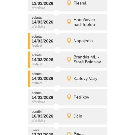
promítání
13/03/2026
Plesná
13/03/2026
Detail
pátek
sobota
promítání
Hanušovce
14/03/2026
14/03/2026
Detail
nad Topľou
sobota
sobota
promítání
14/03/2026
Napajedla
14/03/2026
Detail
sobota
sobota
promítání
Brandýs n/L.-
14/03/2026
14/03/2026
Detail
Stará Boleslav
sobota
sobota
promítání
14/03/2026
Karlovy Vary
14/03/2026
Detail
sobota
sobota
promítání
14/03/2026
Petříkov
14/03/2026
Detail
sobota
pondělí
promítání
16/03/2026
Jičín
16/03/2026
Detail
pondělí
úterý
promítání
17/03/2026
Žilina