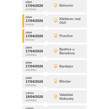
pátek
promítání
17/04/2026
Bohumín
17/04/2026
Detail
pátek
pátek
promítání
Klášterec nad
17/04/2026
17/04/2026
Detail
Ohří
pátek
pátek
promítání
17/04/2026
Pozořice
17/04/2026
Detail
pátek
pátek
promítání
Bystřice u
17/04/2026
17/04/2026
Detail
Benešova
pátek
pátek
promítání
17/04/2026
Bardejov
17/04/2026
Detail
pátek
pátek
promítání
17/04/2026
Břeclav
17/04/2026
Detail
pátek
sobota
promítání
Valašské
18/04/2026
18/04/2026
Detail
Klobouky
sobota
sobota