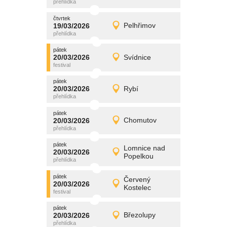
čtvrtek
čtvrtek
promítání
19/03/2026
Pelhřimov
19/03/2026
Detail
čtvrtek
pátek
promítání
20/03/2026
Svídnice
20/03/2026
Detail
pátek
pátek
promítání
20/03/2026
Rybí
20/03/2026
Detail
pátek
pátek
promítání
20/03/2026
Chomutov
20/03/2026
Detail
pátek
pátek
promítání
Lomnice nad
20/03/2026
20/03/2026
Detail
Popelkou
pátek
pátek
promítání
Červený
20/03/2026
20/03/2026
Detail
Kostelec
pátek
pátek
promítání
20/03/2026
Březolupy
20/03/2026
Detail
pátek