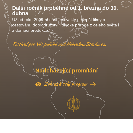
Další ročník proběhne od 1. března do 30.
dubna
Už od roku 2009 přináší festival ty nejlepší filmy o
cestování, dobrodružství i divoké přírodě z celého světa i
z domácí produkce.
Festival pro Vás pořádá web
HedvabnaStezka.cz
.
Nadcházející promítání
Zobrazit celý program