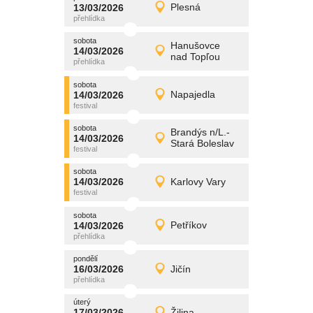
promítání
13/03/2026
Plesná
13/03/2026
Detail
pátek
sobota
promítání
Hanušovce
14/03/2026
14/03/2026
Detail
nad Topľou
sobota
sobota
promítání
14/03/2026
Napajedla
14/03/2026
Detail
sobota
sobota
promítání
Brandýs n/L.-
14/03/2026
14/03/2026
Detail
Stará Boleslav
sobota
sobota
promítání
14/03/2026
Karlovy Vary
14/03/2026
Detail
sobota
sobota
promítání
14/03/2026
Petříkov
14/03/2026
Detail
sobota
pondělí
promítání
16/03/2026
Jičín
16/03/2026
Detail
pondělí
úterý
promítání
17/03/2026
Žilina