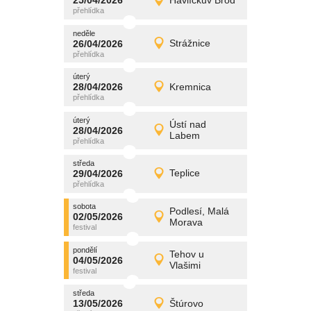
25/04/2026
Havlíčkův Brod
25/04/2026
Detail
sobota
neděle
promítání
26/04/2026
Strážnice
26/04/2026
Detail
neděle
úterý
promítání
28/04/2026
Kremnica
28/04/2026
Detail
úterý
úterý
promítání
Ústí nad
28/04/2026
28/04/2026
Detail
Labem
úterý
středa
promítání
29/04/2026
Teplice
29/04/2026
Detail
středa
sobota
promítání
Podlesí, Malá
02/05/2026
02/05/2026
Detail
Morava
sobota
pondělí
promítání
Tehov u
04/05/2026
04/05/2026
Detail
Vlašimi
pondělí
středa
promítání
13/05/2026
Štúrovo
13/05/2026
Detail