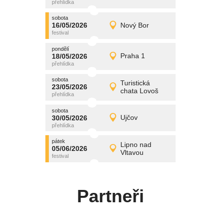
středa
sobota
promítání
16/05/2026
Nový Bor
16/05/2026
Detail
sobota
pondělí
promítání
18/05/2026
Praha 1
18/05/2026
Detail
pondělí
sobota
promítání
Turistická
23/05/2026
23/05/2026
Detail
chata Lovoš
sobota
sobota
promítání
30/05/2026
Ujčov
30/05/2026
Detail
sobota
pátek
promítání
Lipno nad
05/06/2026
05/06/2026
Detail
Vltavou
pátek
Partneři