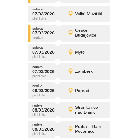
sobota
promítání
07/03/2026
Velké Meziříčí
07/03/2026
Detail
sobota
sobota
promítání
České
07/03/2026
07/03/2026
Detail
Budějovice
sobota
sobota
promítání
07/03/2026
Mýto
07/03/2026
Detail
sobota
sobota
promítání
07/03/2026
Žamberk
07/03/2026
Detail
sobota
neděle
promítání
08/03/2026
Poprad
08/03/2026
Detail
neděle
neděle
promítání
Strunkovice
08/03/2026
08/03/2026
Detail
nad Blanicí
neděle
neděle
promítání
Praha – Horní
08/03/2026
08/03/2026
Detail
Počernice
neděle