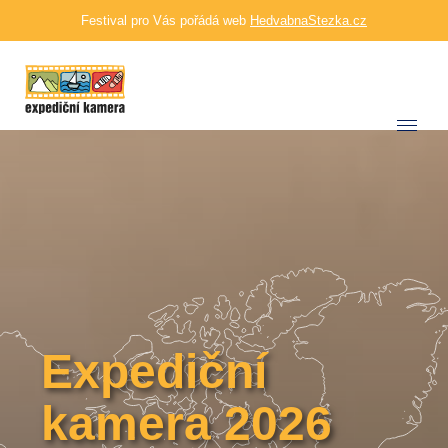
Festival pro Vás pořádá web
HedvabnaStezka.cz
Expediční
kamera 2026