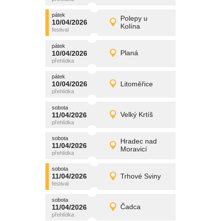
pátek
promítání
Polepy u
10/04/2026
10/04/2026
Detail
Kolína
pátek
pátek
promítání
10/04/2026
Planá
10/04/2026
Detail
pátek
pátek
promítání
10/04/2026
Litoměřice
10/04/2026
Detail
pátek
sobota
promítání
11/04/2026
Velký Krtíš
11/04/2026
Detail
sobota
sobota
promítání
Hradec nad
11/04/2026
11/04/2026
Detail
Moravicí
sobota
sobota
promítání
11/04/2026
Trhové Sviny
11/04/2026
Detail
sobota
sobota
promítání
11/04/2026
Čadca
11/04/2026
Detail
sobota