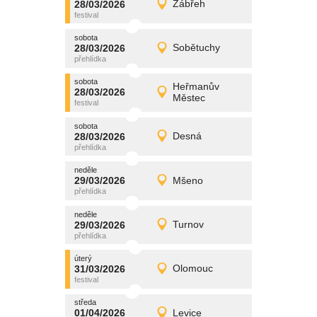
28/03/2026
Zábřeh
28/03/2026
Detail
sobota
sobota
promítání
28/03/2026
Sobětuchy
28/03/2026
Detail
sobota
sobota
promítání
Heřmanův
28/03/2026
28/03/2026
Detail
Městec
sobota
sobota
promítání
28/03/2026
Desná
28/03/2026
Detail
sobota
neděle
promítání
29/03/2026
Mšeno
29/03/2026
Detail
neděle
neděle
promítání
29/03/2026
Turnov
29/03/2026
Detail
neděle
úterý
promítání
31/03/2026
Olomouc
31/03/2026
Detail
úterý
středa
promítání
01/04/2026
Levice
01/04/2026