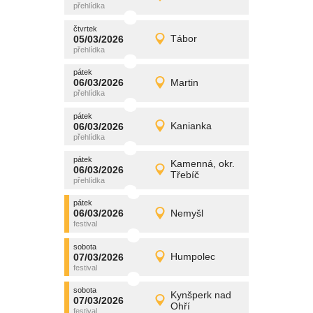
Detail
čtvrtek
čtvrtek
promítání
05/03/2026
Tábor
05/03/2026
Detail
čtvrtek
pátek
promítání
06/03/2026
Martin
06/03/2026
Detail
pátek
pátek
promítání
06/03/2026
Kanianka
06/03/2026
Detail
pátek
pátek
promítání
Kamenná, okr.
06/03/2026
06/03/2026
Detail
Třebíč
pátek
pátek
promítání
06/03/2026
Nemyšl
06/03/2026
Detail
pátek
sobota
promítání
07/03/2026
Humpolec
07/03/2026
Detail
sobota
sobota
promítání
Kynšperk nad
07/03/2026
07/03/2026
Detail
Ohří
sobota