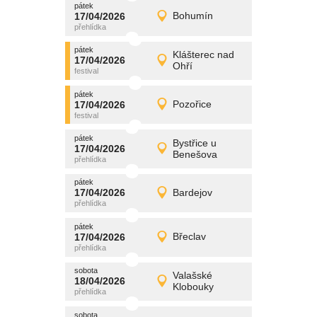
pátek
promítání
17/04/2026
Bohumín
17/04/2026
Detail
pátek
pátek
promítání
Klášterec nad
17/04/2026
17/04/2026
Detail
Ohří
pátek
pátek
promítání
17/04/2026
Pozořice
17/04/2026
Detail
pátek
pátek
promítání
Bystřice u
17/04/2026
17/04/2026
Detail
Benešova
pátek
pátek
promítání
17/04/2026
Bardejov
17/04/2026
Detail
pátek
pátek
promítání
17/04/2026
Břeclav
17/04/2026
Detail
pátek
sobota
promítání
Valašské
18/04/2026
18/04/2026
Detail
Klobouky
sobota
sobota