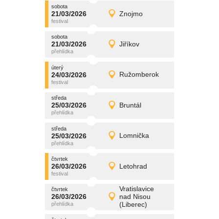
sobota
promítání
21/03/2026
Znojmo
21/03/2026
Detail
sobota
sobota
promítání
21/03/2026
Jiříkov
21/03/2026
Detail
sobota
úterý
promítání
24/03/2026
Ružomberok
24/03/2026
Detail
úterý
středa
promítání
25/03/2026
Bruntál
25/03/2026
Detail
středa
středa
promítání
25/03/2026
Lomnička
25/03/2026
Detail
středa
čtvrtek
promítání
26/03/2026
Letohrad
26/03/2026
Detail
čtvrtek
Vratislavice
čtvrtek
promítání
26/03/2026
nad Nisou
26/03/2026
Detail
(Liberec)
čtvrtek