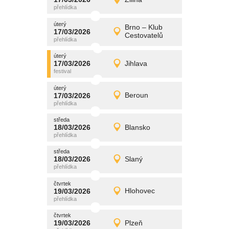
17/03/2026
Detail
úterý
úterý
promítání
Brno – Klub
17/03/2026
17/03/2026
Detail
Cestovatelů
úterý
úterý
promítání
17/03/2026
Jihlava
17/03/2026
Detail
úterý
úterý
promítání
17/03/2026
Beroun
17/03/2026
Detail
úterý
středa
promítání
18/03/2026
Blansko
18/03/2026
Detail
středa
středa
promítání
18/03/2026
Slaný
18/03/2026
Detail
středa
čtvrtek
promítání
19/03/2026
Hlohovec
19/03/2026
Detail
čtvrtek
čtvrtek
promítání
19/03/2026
Plzeň
19/03/2026
Detail