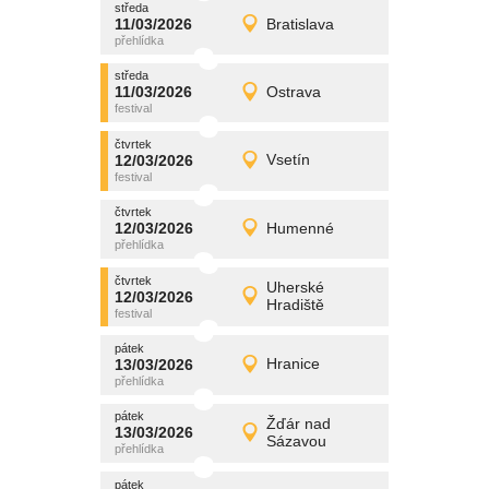
středa
promítání
11/03/2026
Bratislava
11/03/2026
Detail
středa
středa
promítání
11/03/2026
Ostrava
11/03/2026
Detail
středa
čtvrtek
promítání
12/03/2026
Vsetín
12/03/2026
Detail
čtvrtek
čtvrtek
promítání
12/03/2026
Humenné
12/03/2026
Detail
čtvrtek
čtvrtek
promítání
Uherské
12/03/2026
12/03/2026
Detail
Hradiště
čtvrtek
pátek
promítání
13/03/2026
Hranice
13/03/2026
Detail
pátek
pátek
promítání
Žďár nad
13/03/2026
13/03/2026
Detail
Sázavou
pátek
pátek