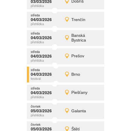
03/03/2026
Dobříš
03/03/2026
Detail
úterý
středa
promítání
04/03/2026
Trenčín
04/03/2026
Detail
středa
středa
promítání
Banská
04/03/2026
04/03/2026
Detail
Bystrica
středa
středa
promítání
04/03/2026
Prešov
04/03/2026
Detail
středa
středa
promítání
04/03/2026
Brno
04/03/2026
Detail
středa
středa
promítání
04/03/2026
Piešťany
04/03/2026
Detail
středa
čtvrtek
promítání
05/03/2026
Galanta
05/03/2026
Detail
čtvrtek
čtvrtek
promítání
05/03/2026
Štětí
05/03/2026