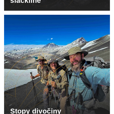
slackline
Stopy divočiny