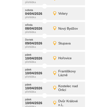
Detail
středa
sobota
promítání
04/04/2026
Volary
04/04/2026
Detail
sobota
středa
promítání
08/04/2026
Nový Bydžov
08/04/2026
Detail
středa
čtvrtek
promítání
09/04/2026
Stupava
09/04/2026
Detail
čtvrtek
pátek
promítání
10/04/2026
Hořovice
10/04/2026
Detail
pátek
pátek
promítání
Františkovy
10/04/2026
10/04/2026
Detail
Lázně
pátek
pátek
promítání
Kostelec nad
10/04/2026
10/04/2026
Detail
Orlicí
pátek
pátek
promítání
Dvůr Králové
10/04/2026
10/04/2026
Detail
n.L.
pátek