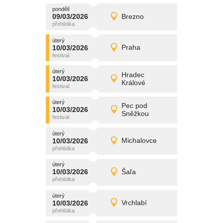
pondělí
promítání
09/03/2026
Brezno
09/03/2026
Detail
pondělí
úterý
promítání
10/03/2026
Praha
10/03/2026
Detail
úterý
úterý
promítání
Hradec
10/03/2026
10/03/2026
Detail
Králové
úterý
úterý
promítání
Pec pod
10/03/2026
10/03/2026
Detail
Sněžkou
úterý
úterý
promítání
10/03/2026
Michalovce
10/03/2026
Detail
úterý
úterý
promítání
10/03/2026
Šaľa
10/03/2026
Detail
úterý
úterý
promítání
10/03/2026
Vrchlabí
10/03/2026
Detail
úterý