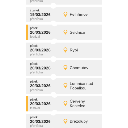
čtvrtek
čtvrtek
promítání
19/03/2026
Pelhřimov
19/03/2026
Detail
čtvrtek
pátek
promítání
20/03/2026
Svídnice
20/03/2026
Detail
pátek
pátek
promítání
20/03/2026
Rybí
20/03/2026
Detail
pátek
pátek
promítání
20/03/2026
Chomutov
20/03/2026
Detail
pátek
pátek
promítání
Lomnice nad
20/03/2026
20/03/2026
Detail
Popelkou
pátek
pátek
promítání
Červený
20/03/2026
20/03/2026
Detail
Kostelec
pátek
pátek
promítání
20/03/2026
Březolupy
20/03/2026
Detail
pátek