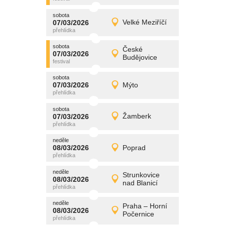
sobota
promítání
07/03/2026
Velké Meziříčí
07/03/2026
Detail
sobota
sobota
promítání
České
07/03/2026
07/03/2026
Detail
Budějovice
sobota
sobota
promítání
07/03/2026
Mýto
07/03/2026
Detail
sobota
sobota
promítání
07/03/2026
Žamberk
07/03/2026
Detail
sobota
neděle
promítání
08/03/2026
Poprad
08/03/2026
Detail
neděle
neděle
promítání
Strunkovice
08/03/2026
08/03/2026
Detail
nad Blanicí
neděle
neděle
promítání
Praha – Horní
08/03/2026
08/03/2026
Detail
Počernice
neděle