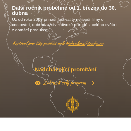
Další ročník proběhne od 1. března do 30.
dubna
Už od roku 2009 přináší festival ty nejlepší filmy o
cestování, dobrodružství i divoké přírodě z celého světa i
z domácí produkce.
Festival pro Vás pořádá web
HedvabnaStezka.cz
.
Nadcházející promítání
Zobrazit celý program