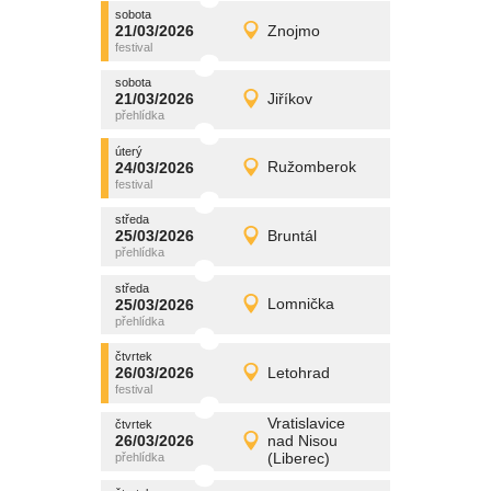
sobota
promítání
21/03/2026
Znojmo
21/03/2026
Detail
sobota
sobota
promítání
21/03/2026
Jiříkov
21/03/2026
Detail
sobota
úterý
promítání
24/03/2026
Ružomberok
24/03/2026
Detail
úterý
středa
promítání
25/03/2026
Bruntál
25/03/2026
Detail
středa
středa
promítání
25/03/2026
Lomnička
25/03/2026
Detail
středa
čtvrtek
promítání
26/03/2026
Letohrad
26/03/2026
Detail
čtvrtek
Vratislavice
čtvrtek
promítání
26/03/2026
nad Nisou
26/03/2026
Detail
(Liberec)
čtvrtek