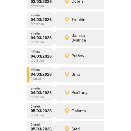
03/03/2026
Dobříš
03/03/2026
Detail
úterý
středa
promítání
04/03/2026
Trenčín
04/03/2026
Detail
středa
středa
promítání
Banská
04/03/2026
04/03/2026
Detail
Bystrica
středa
středa
promítání
04/03/2026
Prešov
04/03/2026
Detail
středa
středa
promítání
04/03/2026
Brno
04/03/2026
Detail
středa
středa
promítání
04/03/2026
Piešťany
04/03/2026
Detail
středa
čtvrtek
promítání
05/03/2026
Galanta
05/03/2026
Detail
čtvrtek
čtvrtek
promítání
05/03/2026
Štětí
05/03/2026