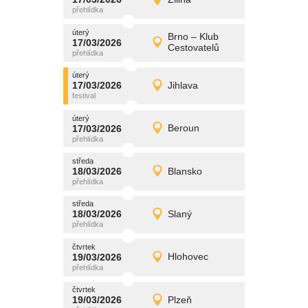
17/03/2026
Detail
úterý
úterý
promítání
Brno – Klub
17/03/2026
17/03/2026
Detail
Cestovatelů
úterý
úterý
promítání
17/03/2026
Jihlava
17/03/2026
Detail
úterý
úterý
promítání
17/03/2026
Beroun
17/03/2026
Detail
úterý
středa
promítání
18/03/2026
Blansko
18/03/2026
Detail
středa
středa
promítání
18/03/2026
Slaný
18/03/2026
Detail
středa
čtvrtek
promítání
19/03/2026
Hlohovec
19/03/2026
Detail
čtvrtek
čtvrtek
promítání
19/03/2026
Plzeň
19/03/2026
Detail