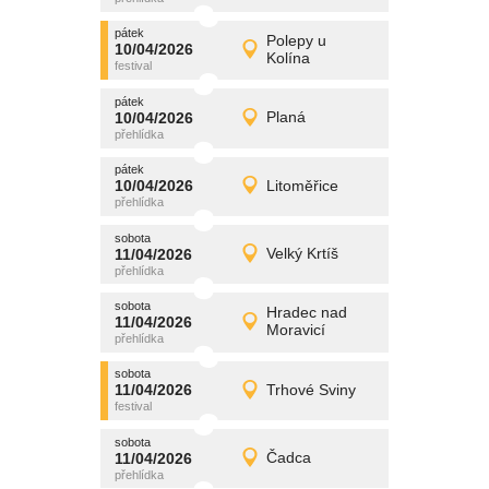
pátek
promítání
Polepy u
10/04/2026
10/04/2026
Detail
Kolína
pátek
pátek
promítání
10/04/2026
Planá
10/04/2026
Detail
pátek
pátek
promítání
10/04/2026
Litoměřice
10/04/2026
Detail
pátek
sobota
promítání
11/04/2026
Velký Krtíš
11/04/2026
Detail
sobota
sobota
promítání
Hradec nad
11/04/2026
11/04/2026
Detail
Moravicí
sobota
sobota
promítání
11/04/2026
Trhové Sviny
11/04/2026
Detail
sobota
sobota
promítání
11/04/2026
Čadca
11/04/2026
Detail
sobota