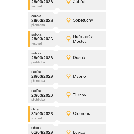
28/03/2026
Zábřeh
28/03/2026
Detail
sobota
sobota
promítání
28/03/2026
Sobětuchy
28/03/2026
Detail
sobota
sobota
promítání
Heřmanův
28/03/2026
28/03/2026
Detail
Městec
sobota
sobota
promítání
28/03/2026
Desná
28/03/2026
Detail
sobota
neděle
promítání
29/03/2026
Mšeno
29/03/2026
Detail
neděle
neděle
promítání
29/03/2026
Turnov
29/03/2026
Detail
neděle
úterý
promítání
31/03/2026
Olomouc
31/03/2026
Detail
úterý
středa
promítání
01/04/2026
Levice
01/04/2026