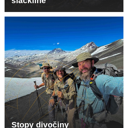
slackline
Stopy divočiny