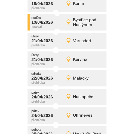
promítání
18/04/2026
Kuřim
18/04/2026
Detail
sobota
neděle
promítání
Bystřice pod
19/04/2026
19/04/2026
Detail
Hostýnem
neděle
úterý
promítání
21/04/2026
Varnsdorf
21/04/2026
Detail
úterý
úterý
promítání
21/04/2026
Karviná
21/04/2026
Detail
úterý
středa
promítání
22/04/2026
Malacky
22/04/2026
Detail
středa
pátek
promítání
24/04/2026
Hustopeče
24/04/2026
Detail
pátek
pátek
promítání
24/04/2026
Uhříněves
24/04/2026
Detail
pátek
sobota
promítání