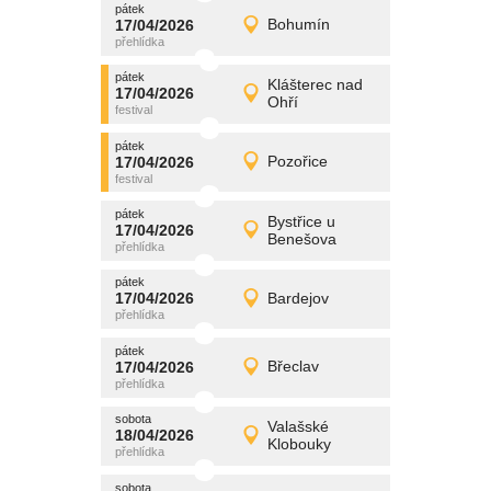
pátek
promítání
17/04/2026
Bohumín
17/04/2026
Detail
pátek
pátek
promítání
Klášterec nad
17/04/2026
17/04/2026
Detail
Ohří
pátek
pátek
promítání
17/04/2026
Pozořice
17/04/2026
Detail
pátek
pátek
promítání
Bystřice u
17/04/2026
17/04/2026
Detail
Benešova
pátek
pátek
promítání
17/04/2026
Bardejov
17/04/2026
Detail
pátek
pátek
promítání
17/04/2026
Břeclav
17/04/2026
Detail
pátek
sobota
promítání
Valašské
18/04/2026
18/04/2026
Detail
Klobouky
sobota
sobota