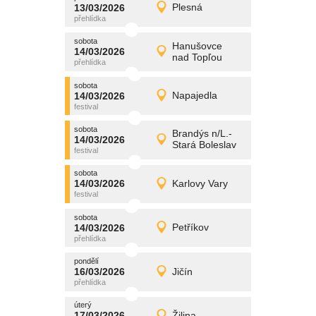
promítání
13/03/2026
Plesná
13/03/2026
Detail
pátek
sobota
promítání
Hanušovce
14/03/2026
14/03/2026
Detail
nad Topľou
sobota
sobota
promítání
14/03/2026
Napajedla
14/03/2026
Detail
sobota
sobota
promítání
Brandýs n/L.-
14/03/2026
14/03/2026
Detail
Stará Boleslav
sobota
sobota
promítání
14/03/2026
Karlovy Vary
14/03/2026
Detail
sobota
sobota
promítání
14/03/2026
Petříkov
14/03/2026
Detail
sobota
pondělí
promítání
16/03/2026
Jičín
16/03/2026
Detail
pondělí
úterý
promítání
17/03/2026
Žilina