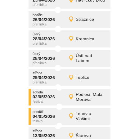
25/04/2026
Havlíčkův Brod
25/04/2026
Detail
sobota
neděle
promítání
26/04/2026
Strážnice
26/04/2026
Detail
neděle
úterý
promítání
28/04/2026
Kremnica
28/04/2026
Detail
úterý
úterý
promítání
Ústí nad
28/04/2026
28/04/2026
Detail
Labem
úterý
středa
promítání
29/04/2026
Teplice
29/04/2026
Detail
středa
sobota
promítání
Podlesí, Malá
02/05/2026
02/05/2026
Detail
Morava
sobota
pondělí
promítání
Tehov u
04/05/2026
04/05/2026
Detail
Vlašimi
pondělí
středa
promítání
13/05/2026
Štúrovo
13/05/2026
Detail