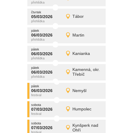
Detail
čtvrtek
čtvrtek
promítání
05/03/2026
Tábor
05/03/2026
Detail
čtvrtek
pátek
promítání
06/03/2026
Martin
06/03/2026
Detail
pátek
pátek
promítání
06/03/2026
Kanianka
06/03/2026
Detail
pátek
pátek
promítání
Kamenná, okr.
06/03/2026
06/03/2026
Detail
Třebíč
pátek
pátek
promítání
06/03/2026
Nemyšl
06/03/2026
Detail
pátek
sobota
promítání
07/03/2026
Humpolec
07/03/2026
Detail
sobota
sobota
promítání
Kynšperk nad
07/03/2026
07/03/2026
Detail
Ohří
sobota