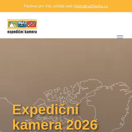
Festival pro Vás pořádá web
HedvabnaStezka.cz
Expediční
kamera 2026