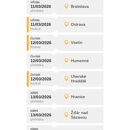
středa
promítání
11/03/2026
Bratislava
11/03/2026
Detail
středa
středa
promítání
11/03/2026
Ostrava
11/03/2026
Detail
středa
čtvrtek
promítání
12/03/2026
Vsetín
12/03/2026
Detail
čtvrtek
čtvrtek
promítání
12/03/2026
Humenné
12/03/2026
Detail
čtvrtek
čtvrtek
promítání
Uherské
12/03/2026
12/03/2026
Detail
Hradiště
čtvrtek
pátek
promítání
13/03/2026
Hranice
13/03/2026
Detail
pátek
pátek
promítání
Žďár nad
13/03/2026
13/03/2026
Detail
Sázavou
pátek
pátek