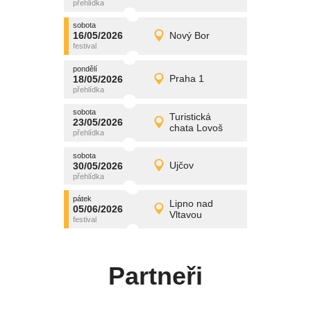
středa
sobota
promítání
16/05/2026
Nový Bor
16/05/2026
Detail
sobota
pondělí
promítání
18/05/2026
Praha 1
18/05/2026
Detail
pondělí
sobota
promítání
Turistická
23/05/2026
23/05/2026
Detail
chata Lovoš
sobota
sobota
promítání
30/05/2026
Ujčov
30/05/2026
Detail
sobota
pátek
promítání
Lipno nad
05/06/2026
05/06/2026
Detail
Vltavou
pátek
Partneři