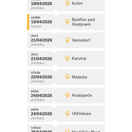
promítání
18/04/2026
Kuřim
18/04/2026
Detail
sobota
neděle
promítání
Bystřice pod
19/04/2026
19/04/2026
Detail
Hostýnem
neděle
úterý
promítání
21/04/2026
Varnsdorf
21/04/2026
Detail
úterý
úterý
promítání
21/04/2026
Karviná
21/04/2026
Detail
úterý
středa
promítání
22/04/2026
Malacky
22/04/2026
Detail
středa
pátek
promítání
24/04/2026
Hustopeče
24/04/2026
Detail
pátek
pátek
promítání
24/04/2026
Uhříněves
24/04/2026
Detail
pátek
sobota
promítání