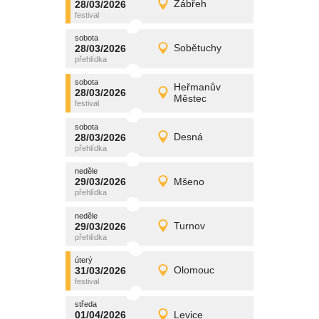
28/03/2026
Zábřeh
28/03/2026
Detail
sobota
sobota
promítání
28/03/2026
Sobětuchy
28/03/2026
Detail
sobota
sobota
promítání
Heřmanův
28/03/2026
28/03/2026
Detail
Městec
sobota
sobota
promítání
28/03/2026
Desná
28/03/2026
Detail
sobota
neděle
promítání
29/03/2026
Mšeno
29/03/2026
Detail
neděle
neděle
promítání
29/03/2026
Turnov
29/03/2026
Detail
neděle
úterý
promítání
31/03/2026
Olomouc
31/03/2026
Detail
úterý
středa
promítání
01/04/2026
Levice
01/04/2026