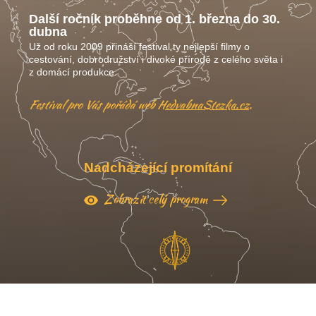
Další ročník proběhne od 1. března do 30.
dubna
Už od roku 2009 přináší festival ty nejlepší filmy o
cestování, dobrodružství i divoké přírodě z celého světa i
z domácí produkce.
Festival pro Vás pořádá web
HedvabnaStezka.cz
.
Nadcházející promítání
Zobrazit celý program