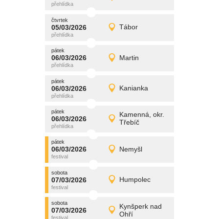
Detail
čtvrtek
čtvrtek
promítání
05/03/2026
Tábor
05/03/2026
Detail
čtvrtek
pátek
promítání
06/03/2026
Martin
06/03/2026
Detail
pátek
pátek
promítání
06/03/2026
Kanianka
06/03/2026
Detail
pátek
pátek
promítání
Kamenná, okr.
06/03/2026
06/03/2026
Detail
Třebíč
pátek
pátek
promítání
06/03/2026
Nemyšl
06/03/2026
Detail
pátek
sobota
promítání
07/03/2026
Humpolec
07/03/2026
Detail
sobota
sobota
promítání
Kynšperk nad
07/03/2026
07/03/2026
Detail
Ohří
sobota