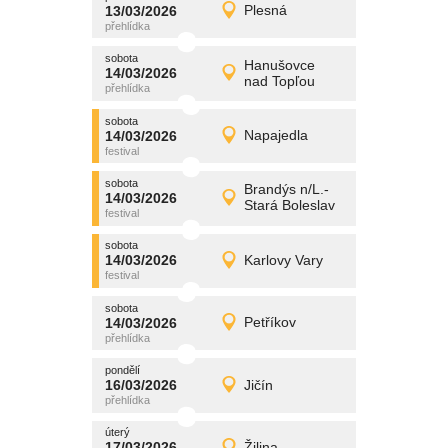
promítání
13/03/2026
Plesná
13/03/2026
Detail
pátek
sobota
promítání
Hanušovce
14/03/2026
14/03/2026
Detail
nad Topľou
sobota
sobota
promítání
14/03/2026
Napajedla
14/03/2026
Detail
sobota
sobota
promítání
Brandýs n/L.-
14/03/2026
14/03/2026
Detail
Stará Boleslav
sobota
sobota
promítání
14/03/2026
Karlovy Vary
14/03/2026
Detail
sobota
sobota
promítání
14/03/2026
Petříkov
14/03/2026
Detail
sobota
pondělí
promítání
16/03/2026
Jičín
16/03/2026
Detail
pondělí
úterý
promítání
17/03/2026
Žilina