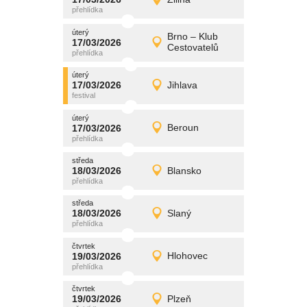
17/03/2026
Detail
úterý
úterý
promítání
Brno – Klub
17/03/2026
17/03/2026
Detail
Cestovatelů
úterý
úterý
promítání
17/03/2026
Jihlava
17/03/2026
Detail
úterý
úterý
promítání
17/03/2026
Beroun
17/03/2026
Detail
úterý
středa
promítání
18/03/2026
Blansko
18/03/2026
Detail
středa
středa
promítání
18/03/2026
Slaný
18/03/2026
Detail
středa
čtvrtek
promítání
19/03/2026
Hlohovec
19/03/2026
Detail
čtvrtek
čtvrtek
promítání
19/03/2026
Plzeň
19/03/2026
Detail