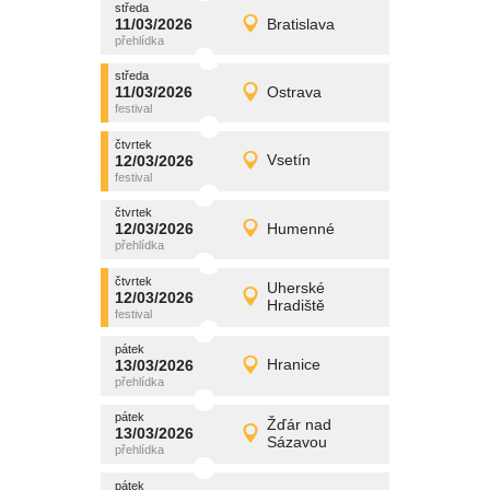
středa
promítání
11/03/2026
Bratislava
11/03/2026
Detail
středa
středa
promítání
11/03/2026
Ostrava
11/03/2026
Detail
středa
čtvrtek
promítání
12/03/2026
Vsetín
12/03/2026
Detail
čtvrtek
čtvrtek
promítání
12/03/2026
Humenné
12/03/2026
Detail
čtvrtek
čtvrtek
promítání
Uherské
12/03/2026
12/03/2026
Detail
Hradiště
čtvrtek
pátek
promítání
13/03/2026
Hranice
13/03/2026
Detail
pátek
pátek
promítání
Žďár nad
13/03/2026
13/03/2026
Detail
Sázavou
pátek
pátek