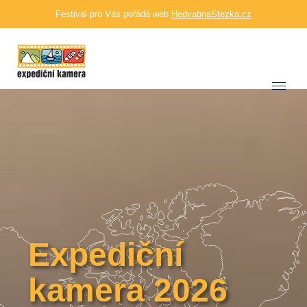
Festival pro Vás pořádá web
HedvabnaStezka.cz
Expediční
kamera 2026