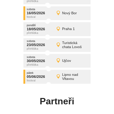
středa
sobota
promítání
16/05/2026
Nový Bor
16/05/2026
Detail
sobota
pondělí
promítání
18/05/2026
Praha 1
18/05/2026
Detail
pondělí
sobota
promítání
Turistická
23/05/2026
23/05/2026
Detail
chata Lovoš
sobota
sobota
promítání
30/05/2026
Ujčov
30/05/2026
Detail
sobota
pátek
promítání
Lipno nad
05/06/2026
05/06/2026
Detail
Vltavou
pátek
Partneři