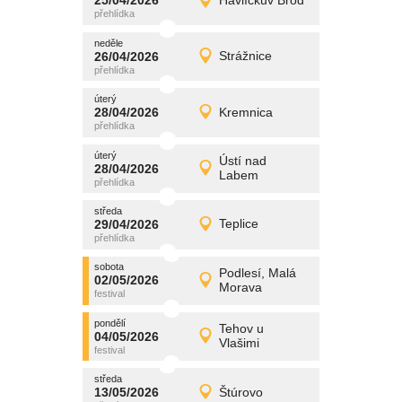
25/04/2026
Havlíčkův Brod
25/04/2026
Detail
sobota
neděle
promítání
26/04/2026
Strážnice
26/04/2026
Detail
neděle
úterý
promítání
28/04/2026
Kremnica
28/04/2026
Detail
úterý
úterý
promítání
Ústí nad
28/04/2026
28/04/2026
Detail
Labem
úterý
středa
promítání
29/04/2026
Teplice
29/04/2026
Detail
středa
sobota
promítání
Podlesí, Malá
02/05/2026
02/05/2026
Detail
Morava
sobota
pondělí
promítání
Tehov u
04/05/2026
04/05/2026
Detail
Vlašimi
pondělí
středa
promítání
13/05/2026
Štúrovo
13/05/2026
Detail