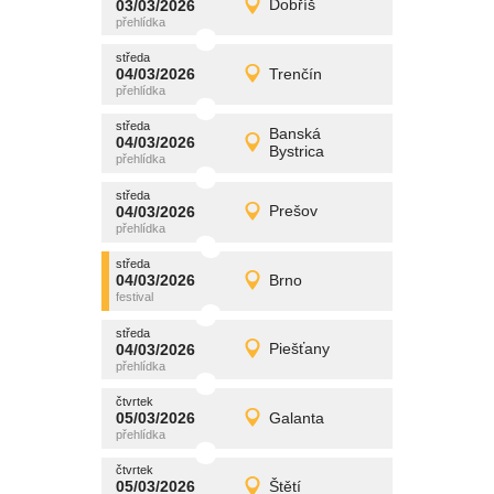
03/03/2026
Dobříš
03/03/2026
Detail
úterý
středa
promítání
04/03/2026
Trenčín
04/03/2026
Detail
středa
středa
promítání
Banská
04/03/2026
04/03/2026
Detail
Bystrica
středa
středa
promítání
04/03/2026
Prešov
04/03/2026
Detail
středa
středa
promítání
04/03/2026
Brno
04/03/2026
Detail
středa
středa
promítání
04/03/2026
Piešťany
04/03/2026
Detail
středa
čtvrtek
promítání
05/03/2026
Galanta
05/03/2026
Detail
čtvrtek
čtvrtek
promítání
05/03/2026
Štětí
05/03/2026