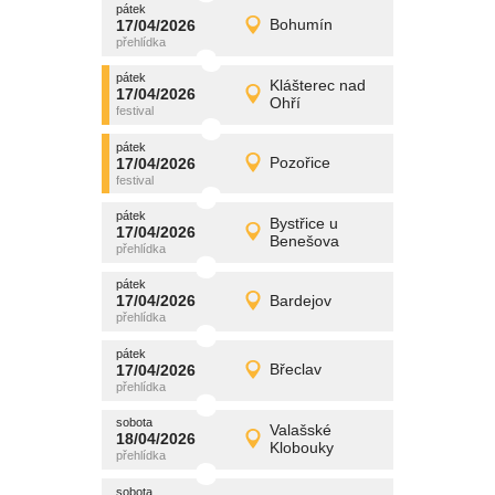
pátek
promítání
17/04/2026
Bohumín
17/04/2026
Detail
pátek
pátek
promítání
Klášterec nad
17/04/2026
17/04/2026
Detail
Ohří
pátek
pátek
promítání
17/04/2026
Pozořice
17/04/2026
Detail
pátek
pátek
promítání
Bystřice u
17/04/2026
17/04/2026
Detail
Benešova
pátek
pátek
promítání
17/04/2026
Bardejov
17/04/2026
Detail
pátek
pátek
promítání
17/04/2026
Břeclav
17/04/2026
Detail
pátek
sobota
promítání
Valašské
18/04/2026
18/04/2026
Detail
Klobouky
sobota
sobota