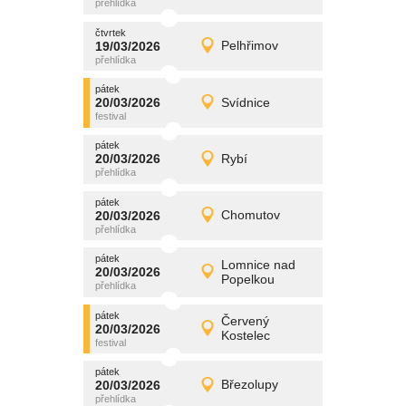
čtvrtek
čtvrtek
promítání
19/03/2026
Pelhřimov
19/03/2026
Detail
čtvrtek
pátek
promítání
20/03/2026
Svídnice
20/03/2026
Detail
pátek
pátek
promítání
20/03/2026
Rybí
20/03/2026
Detail
pátek
pátek
promítání
20/03/2026
Chomutov
20/03/2026
Detail
pátek
pátek
promítání
Lomnice nad
20/03/2026
20/03/2026
Detail
Popelkou
pátek
pátek
promítání
Červený
20/03/2026
20/03/2026
Detail
Kostelec
pátek
pátek
promítání
20/03/2026
Březolupy
20/03/2026
Detail
pátek