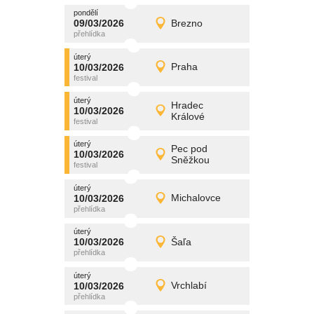
pondělí
promítání
09/03/2026
Brezno
09/03/2026
Detail
pondělí
úterý
promítání
10/03/2026
Praha
10/03/2026
Detail
úterý
úterý
promítání
Hradec
10/03/2026
10/03/2026
Detail
Králové
úterý
úterý
promítání
Pec pod
10/03/2026
10/03/2026
Detail
Sněžkou
úterý
úterý
promítání
10/03/2026
Michalovce
10/03/2026
Detail
úterý
úterý
promítání
10/03/2026
Šaľa
10/03/2026
Detail
úterý
úterý
promítání
10/03/2026
Vrchlabí
10/03/2026
Detail
úterý