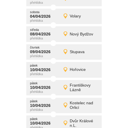
Detail
středa
sobota
promítání
04/04/2026
Volary
04/04/2026
Detail
sobota
středa
promítání
08/04/2026
Nový Bydžov
08/04/2026
Detail
středa
čtvrtek
promítání
09/04/2026
Stupava
09/04/2026
Detail
čtvrtek
pátek
promítání
10/04/2026
Hořovice
10/04/2026
Detail
pátek
pátek
promítání
Františkovy
10/04/2026
10/04/2026
Detail
Lázně
pátek
pátek
promítání
Kostelec nad
10/04/2026
10/04/2026
Detail
Orlicí
pátek
pátek
promítání
Dvůr Králové
10/04/2026
10/04/2026
Detail
n.L.
pátek