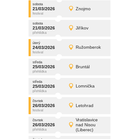
sobota
promítání
21/03/2026
Znojmo
21/03/2026
Detail
sobota
sobota
promítání
21/03/2026
Jiříkov
21/03/2026
Detail
sobota
úterý
promítání
24/03/2026
Ružomberok
24/03/2026
Detail
úterý
středa
promítání
25/03/2026
Bruntál
25/03/2026
Detail
středa
středa
promítání
25/03/2026
Lomnička
25/03/2026
Detail
středa
čtvrtek
promítání
26/03/2026
Letohrad
26/03/2026
Detail
čtvrtek
Vratislavice
čtvrtek
promítání
26/03/2026
nad Nisou
26/03/2026
Detail
(Liberec)
čtvrtek