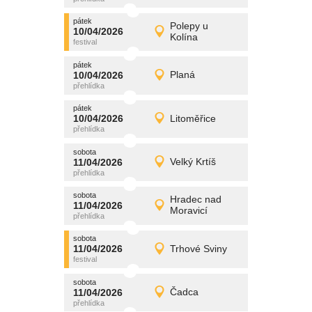
pátek
promítání
Polepy u
10/04/2026
10/04/2026
Detail
Kolína
pátek
pátek
promítání
10/04/2026
Planá
10/04/2026
Detail
pátek
pátek
promítání
10/04/2026
Litoměřice
10/04/2026
Detail
pátek
sobota
promítání
11/04/2026
Velký Krtíš
11/04/2026
Detail
sobota
sobota
promítání
Hradec nad
11/04/2026
11/04/2026
Detail
Moravicí
sobota
sobota
promítání
11/04/2026
Trhové Sviny
11/04/2026
Detail
sobota
sobota
promítání
11/04/2026
Čadca
11/04/2026
Detail
sobota