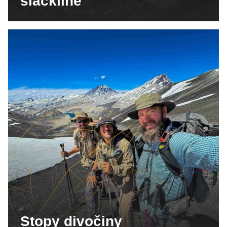
slackline
Stopy divočiny