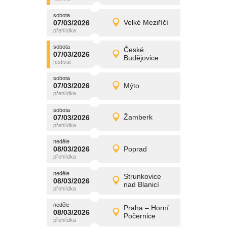
sobota
promítání
07/03/2026
Velké Meziříčí
07/03/2026
Detail
sobota
sobota
promítání
České
07/03/2026
07/03/2026
Detail
Budějovice
sobota
sobota
promítání
07/03/2026
Mýto
07/03/2026
Detail
sobota
sobota
promítání
07/03/2026
Žamberk
07/03/2026
Detail
sobota
neděle
promítání
08/03/2026
Poprad
08/03/2026
Detail
neděle
neděle
promítání
Strunkovice
08/03/2026
08/03/2026
Detail
nad Blanicí
neděle
neděle
promítání
Praha – Horní
08/03/2026
08/03/2026
Detail
Počernice
neděle