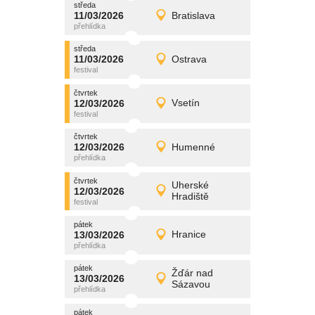
středa
promítání
11/03/2026
Bratislava
11/03/2026
Detail
středa
středa
promítání
11/03/2026
Ostrava
11/03/2026
Detail
středa
čtvrtek
promítání
12/03/2026
Vsetín
12/03/2026
Detail
čtvrtek
čtvrtek
promítání
12/03/2026
Humenné
12/03/2026
Detail
čtvrtek
čtvrtek
promítání
Uherské
12/03/2026
12/03/2026
Detail
Hradiště
čtvrtek
pátek
promítání
13/03/2026
Hranice
13/03/2026
Detail
pátek
pátek
promítání
Žďár nad
13/03/2026
13/03/2026
Detail
Sázavou
pátek
pátek