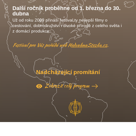
Další ročník proběhne od 1. března do 30.
dubna
Už od roku 2009 přináší festival ty nejlepší filmy o
cestování, dobrodružství i divoké přírodě z celého světa i
z domácí produkce.
Festival pro Vás pořádá web
HedvabnaStezka.cz
.
Nadcházející promítání
Zobrazit celý program