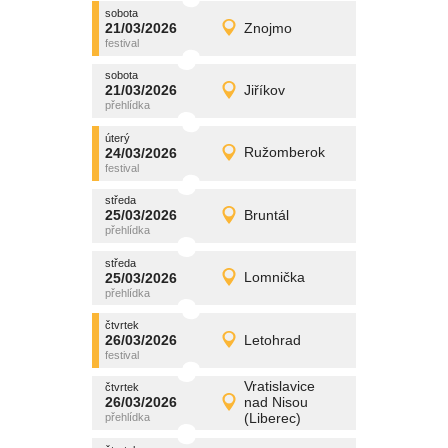
sobota
promítání
21/03/2026
Znojmo
21/03/2026
Detail
sobota
sobota
promítání
21/03/2026
Jiříkov
21/03/2026
Detail
sobota
úterý
promítání
24/03/2026
Ružomberok
24/03/2026
Detail
úterý
středa
promítání
25/03/2026
Bruntál
25/03/2026
Detail
středa
středa
promítání
25/03/2026
Lomnička
25/03/2026
Detail
středa
čtvrtek
promítání
26/03/2026
Letohrad
26/03/2026
Detail
čtvrtek
Vratislavice
čtvrtek
promítání
26/03/2026
nad Nisou
26/03/2026
Detail
(Liberec)
čtvrtek