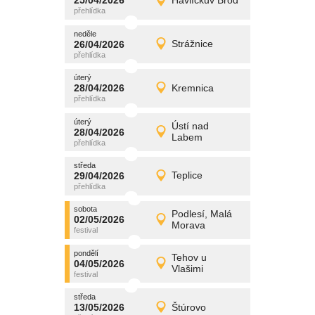
25/04/2026
Havlíčkův Brod
25/04/2026
Detail
sobota
neděle
promítání
26/04/2026
Strážnice
26/04/2026
Detail
neděle
úterý
promítání
28/04/2026
Kremnica
28/04/2026
Detail
úterý
úterý
promítání
Ústí nad
28/04/2026
28/04/2026
Detail
Labem
úterý
středa
promítání
29/04/2026
Teplice
29/04/2026
Detail
středa
sobota
promítání
Podlesí, Malá
02/05/2026
02/05/2026
Detail
Morava
sobota
pondělí
promítání
Tehov u
04/05/2026
04/05/2026
Detail
Vlašimi
pondělí
středa
promítání
13/05/2026
Štúrovo
13/05/2026
Detail