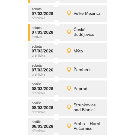
sobota
promítání
07/03/2026
Velké Meziříčí
07/03/2026
Detail
sobota
sobota
promítání
České
07/03/2026
07/03/2026
Detail
Budějovice
sobota
sobota
promítání
07/03/2026
Mýto
07/03/2026
Detail
sobota
sobota
promítání
07/03/2026
Žamberk
07/03/2026
Detail
sobota
neděle
promítání
08/03/2026
Poprad
08/03/2026
Detail
neděle
neděle
promítání
Strunkovice
08/03/2026
08/03/2026
Detail
nad Blanicí
neděle
neděle
promítání
Praha – Horní
08/03/2026
08/03/2026
Detail
Počernice
neděle