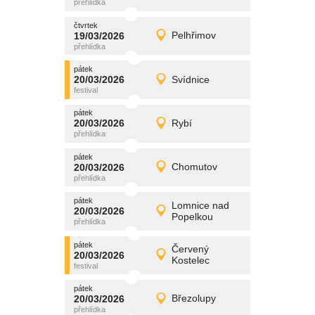
čtvrtek
čtvrtek
promítání
19/03/2026
Pelhřimov
19/03/2026
Detail
čtvrtek
pátek
promítání
20/03/2026
Svídnice
20/03/2026
Detail
pátek
pátek
promítání
20/03/2026
Rybí
20/03/2026
Detail
pátek
pátek
promítání
20/03/2026
Chomutov
20/03/2026
Detail
pátek
pátek
promítání
Lomnice nad
20/03/2026
20/03/2026
Detail
Popelkou
pátek
pátek
promítání
Červený
20/03/2026
20/03/2026
Detail
Kostelec
pátek
pátek
promítání
20/03/2026
Březolupy
20/03/2026
Detail
pátek