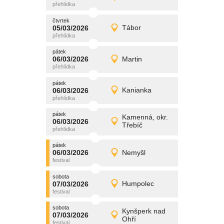
Detail
čtvrtek
čtvrtek
promítání
05/03/2026
Tábor
05/03/2026
Detail
čtvrtek
pátek
promítání
06/03/2026
Martin
06/03/2026
Detail
pátek
pátek
promítání
06/03/2026
Kanianka
06/03/2026
Detail
pátek
pátek
promítání
Kamenná, okr.
06/03/2026
06/03/2026
Detail
Třebíč
pátek
pátek
promítání
06/03/2026
Nemyšl
06/03/2026
Detail
pátek
sobota
promítání
07/03/2026
Humpolec
07/03/2026
Detail
sobota
sobota
promítání
Kynšperk nad
07/03/2026
07/03/2026
Detail
Ohří
sobota