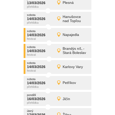
promítání
13/03/2026
Plesná
13/03/2026
Detail
pátek
sobota
promítání
Hanušovce
14/03/2026
14/03/2026
Detail
nad Topľou
sobota
sobota
promítání
14/03/2026
Napajedla
14/03/2026
Detail
sobota
sobota
promítání
Brandýs n/L.-
14/03/2026
14/03/2026
Detail
Stará Boleslav
sobota
sobota
promítání
14/03/2026
Karlovy Vary
14/03/2026
Detail
sobota
sobota
promítání
14/03/2026
Petříkov
14/03/2026
Detail
sobota
pondělí
promítání
16/03/2026
Jičín
16/03/2026
Detail
pondělí
úterý
promítání
17/03/2026
Žilina