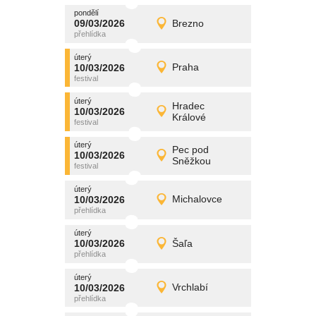
pondělí
promítání
09/03/2026
Brezno
09/03/2026
Detail
pondělí
úterý
promítání
10/03/2026
Praha
10/03/2026
Detail
úterý
úterý
promítání
Hradec
10/03/2026
10/03/2026
Detail
Králové
úterý
úterý
promítání
Pec pod
10/03/2026
10/03/2026
Detail
Sněžkou
úterý
úterý
promítání
10/03/2026
Michalovce
10/03/2026
Detail
úterý
úterý
promítání
10/03/2026
Šaľa
10/03/2026
Detail
úterý
úterý
promítání
10/03/2026
Vrchlabí
10/03/2026
Detail
úterý