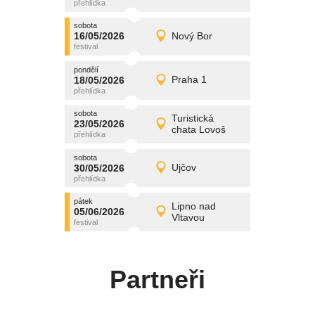
středa
sobota
promítání
16/05/2026
Nový Bor
16/05/2026
Detail
sobota
pondělí
promítání
18/05/2026
Praha 1
18/05/2026
Detail
pondělí
sobota
promítání
Turistická
23/05/2026
23/05/2026
Detail
chata Lovoš
sobota
sobota
promítání
30/05/2026
Ujčov
30/05/2026
Detail
sobota
pátek
promítání
Lipno nad
05/06/2026
05/06/2026
Detail
Vltavou
pátek
Partneři