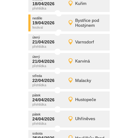
promítání
18/04/2026
Kuřim
18/04/2026
Detail
sobota
neděle
promítání
Bystřice pod
19/04/2026
19/04/2026
Detail
Hostýnem
neděle
úterý
promítání
21/04/2026
Varnsdorf
21/04/2026
Detail
úterý
úterý
promítání
21/04/2026
Karviná
21/04/2026
Detail
úterý
středa
promítání
22/04/2026
Malacky
22/04/2026
Detail
středa
pátek
promítání
24/04/2026
Hustopeče
24/04/2026
Detail
pátek
pátek
promítání
24/04/2026
Uhříněves
24/04/2026
Detail
pátek
sobota
promítání