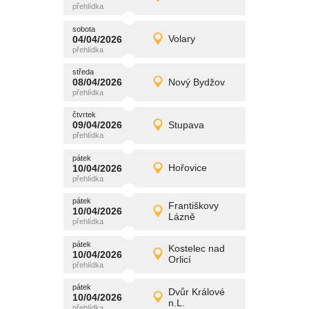
Detail
středa
sobota
promítání
04/04/2026
Volary
04/04/2026
Detail
sobota
středa
promítání
08/04/2026
Nový Bydžov
08/04/2026
Detail
středa
čtvrtek
promítání
09/04/2026
Stupava
09/04/2026
Detail
čtvrtek
pátek
promítání
10/04/2026
Hořovice
10/04/2026
Detail
pátek
pátek
promítání
Františkovy
10/04/2026
10/04/2026
Detail
Lázně
pátek
pátek
promítání
Kostelec nad
10/04/2026
10/04/2026
Detail
Orlicí
pátek
pátek
promítání
Dvůr Králové
10/04/2026
10/04/2026
Detail
n.L.
pátek