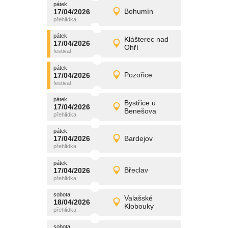
pátek
promítání
17/04/2026
Bohumín
17/04/2026
Detail
pátek
pátek
promítání
Klášterec nad
17/04/2026
17/04/2026
Detail
Ohří
pátek
pátek
promítání
17/04/2026
Pozořice
17/04/2026
Detail
pátek
pátek
promítání
Bystřice u
17/04/2026
17/04/2026
Detail
Benešova
pátek
pátek
promítání
17/04/2026
Bardejov
17/04/2026
Detail
pátek
pátek
promítání
17/04/2026
Břeclav
17/04/2026
Detail
pátek
sobota
promítání
Valašské
18/04/2026
18/04/2026
Detail
Klobouky
sobota
sobota