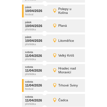
pátek
promítání
Polepy u
10/04/2026
10/04/2026
Detail
Kolína
pátek
pátek
promítání
10/04/2026
Planá
10/04/2026
Detail
pátek
pátek
promítání
10/04/2026
Litoměřice
10/04/2026
Detail
pátek
sobota
promítání
11/04/2026
Velký Krtíš
11/04/2026
Detail
sobota
sobota
promítání
Hradec nad
11/04/2026
11/04/2026
Detail
Moravicí
sobota
sobota
promítání
11/04/2026
Trhové Sviny
11/04/2026
Detail
sobota
sobota
promítání
11/04/2026
Čadca
11/04/2026
Detail
sobota