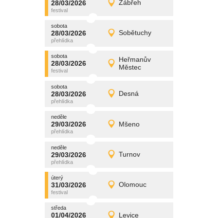
28/03/2026
Zábřeh
28/03/2026
Detail
sobota
sobota
promítání
28/03/2026
Sobětuchy
28/03/2026
Detail
sobota
sobota
promítání
Heřmanův
28/03/2026
28/03/2026
Detail
Městec
sobota
sobota
promítání
28/03/2026
Desná
28/03/2026
Detail
sobota
neděle
promítání
29/03/2026
Mšeno
29/03/2026
Detail
neděle
neděle
promítání
29/03/2026
Turnov
29/03/2026
Detail
neděle
úterý
promítání
31/03/2026
Olomouc
31/03/2026
Detail
úterý
středa
promítání
01/04/2026
Levice
01/04/2026