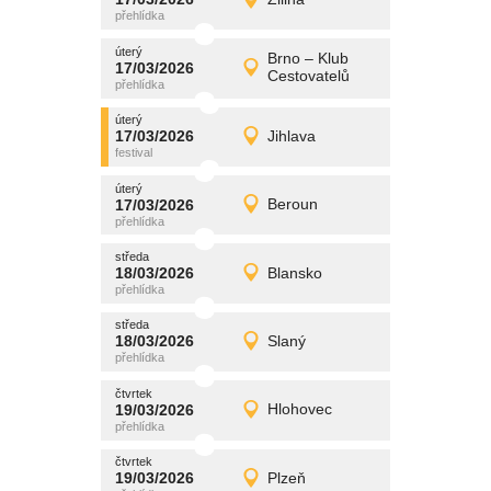
17/03/2026
Detail
úterý
úterý
promítání
Brno – Klub
17/03/2026
17/03/2026
Detail
Cestovatelů
úterý
úterý
promítání
17/03/2026
Jihlava
17/03/2026
Detail
úterý
úterý
promítání
17/03/2026
Beroun
17/03/2026
Detail
úterý
středa
promítání
18/03/2026
Blansko
18/03/2026
Detail
středa
středa
promítání
18/03/2026
Slaný
18/03/2026
Detail
středa
čtvrtek
promítání
19/03/2026
Hlohovec
19/03/2026
Detail
čtvrtek
čtvrtek
promítání
19/03/2026
Plzeň
19/03/2026
Detail