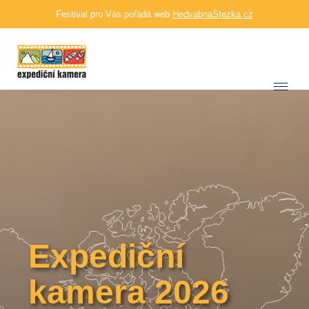
Festival pro Vás pořádá web
HedvabnaStezka.cz
Expediční
kamera 2026