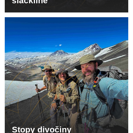
slackline
Stopy divočiny