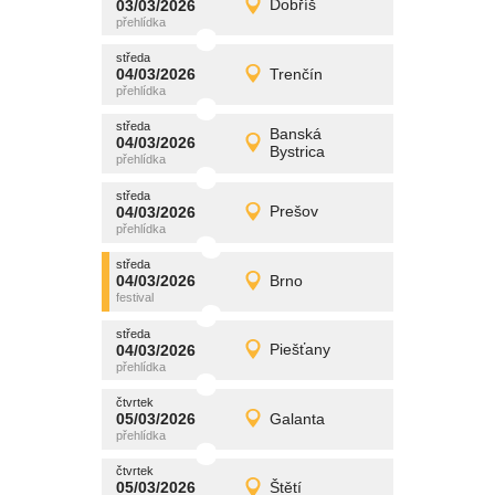
03/03/2026
Dobříš
03/03/2026
Detail
úterý
středa
promítání
04/03/2026
Trenčín
04/03/2026
Detail
středa
středa
promítání
Banská
04/03/2026
04/03/2026
Detail
Bystrica
středa
středa
promítání
04/03/2026
Prešov
04/03/2026
Detail
středa
středa
promítání
04/03/2026
Brno
04/03/2026
Detail
středa
středa
promítání
04/03/2026
Piešťany
04/03/2026
Detail
středa
čtvrtek
promítání
05/03/2026
Galanta
05/03/2026
Detail
čtvrtek
čtvrtek
promítání
05/03/2026
Štětí
05/03/2026