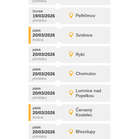
čtvrtek
čtvrtek
promítání
19/03/2026
Pelhřimov
19/03/2026
Detail
čtvrtek
pátek
promítání
20/03/2026
Svídnice
20/03/2026
Detail
pátek
pátek
promítání
20/03/2026
Rybí
20/03/2026
Detail
pátek
pátek
promítání
20/03/2026
Chomutov
20/03/2026
Detail
pátek
pátek
promítání
Lomnice nad
20/03/2026
20/03/2026
Detail
Popelkou
pátek
pátek
promítání
Červený
20/03/2026
20/03/2026
Detail
Kostelec
pátek
pátek
promítání
20/03/2026
Březolupy
20/03/2026
Detail
pátek