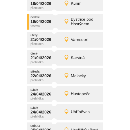
promítání
18/04/2026
Kuřim
18/04/2026
Detail
sobota
neděle
promítání
Bystřice pod
19/04/2026
19/04/2026
Detail
Hostýnem
neděle
úterý
promítání
21/04/2026
Varnsdorf
21/04/2026
Detail
úterý
úterý
promítání
21/04/2026
Karviná
21/04/2026
Detail
úterý
středa
promítání
22/04/2026
Malacky
22/04/2026
Detail
středa
pátek
promítání
24/04/2026
Hustopeče
24/04/2026
Detail
pátek
pátek
promítání
24/04/2026
Uhříněves
24/04/2026
Detail
pátek
sobota
promítání