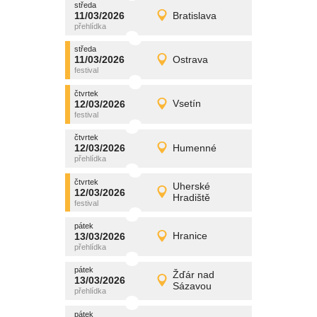
středa
promítání
11/03/2026
Bratislava
11/03/2026
Detail
středa
středa
promítání
11/03/2026
Ostrava
11/03/2026
Detail
středa
čtvrtek
promítání
12/03/2026
Vsetín
12/03/2026
Detail
čtvrtek
čtvrtek
promítání
12/03/2026
Humenné
12/03/2026
Detail
čtvrtek
čtvrtek
promítání
Uherské
12/03/2026
12/03/2026
Detail
Hradiště
čtvrtek
pátek
promítání
13/03/2026
Hranice
13/03/2026
Detail
pátek
pátek
promítání
Žďár nad
13/03/2026
13/03/2026
Detail
Sázavou
pátek
pátek