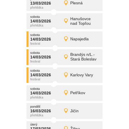
promítání
13/03/2026
Plesná
13/03/2026
Detail
pátek
sobota
promítání
Hanušovce
14/03/2026
14/03/2026
Detail
nad Topľou
sobota
sobota
promítání
14/03/2026
Napajedla
14/03/2026
Detail
sobota
sobota
promítání
Brandýs n/L.-
14/03/2026
14/03/2026
Detail
Stará Boleslav
sobota
sobota
promítání
14/03/2026
Karlovy Vary
14/03/2026
Detail
sobota
sobota
promítání
14/03/2026
Petříkov
14/03/2026
Detail
sobota
pondělí
promítání
16/03/2026
Jičín
16/03/2026
Detail
pondělí
úterý
promítání
17/03/2026
Žilina