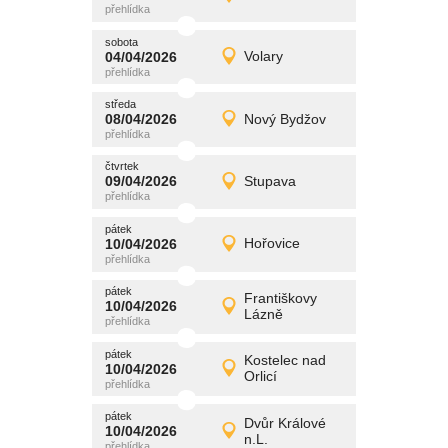
Detail
středa
sobota
promítání
04/04/2026
Volary
04/04/2026
Detail
sobota
středa
promítání
08/04/2026
Nový Bydžov
08/04/2026
Detail
středa
čtvrtek
promítání
09/04/2026
Stupava
09/04/2026
Detail
čtvrtek
pátek
promítání
10/04/2026
Hořovice
10/04/2026
Detail
pátek
pátek
promítání
Františkovy
10/04/2026
10/04/2026
Detail
Lázně
pátek
pátek
promítání
Kostelec nad
10/04/2026
10/04/2026
Detail
Orlicí
pátek
pátek
promítání
Dvůr Králové
10/04/2026
10/04/2026
Detail
n.L.
pátek