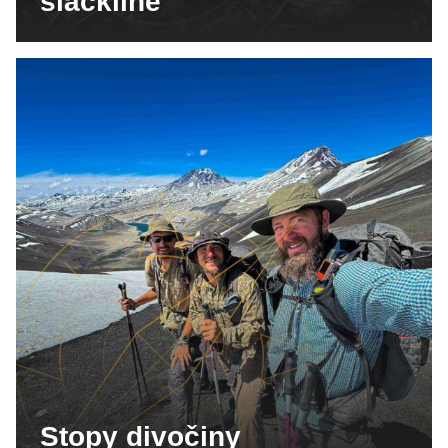
slackline
Stopy divočiny