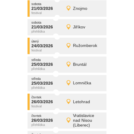
sobota
promítání
21/03/2026
Znojmo
21/03/2026
Detail
sobota
sobota
promítání
21/03/2026
Jiříkov
21/03/2026
Detail
sobota
úterý
promítání
24/03/2026
Ružomberok
24/03/2026
Detail
úterý
středa
promítání
25/03/2026
Bruntál
25/03/2026
Detail
středa
středa
promítání
25/03/2026
Lomnička
25/03/2026
Detail
středa
čtvrtek
promítání
26/03/2026
Letohrad
26/03/2026
Detail
čtvrtek
Vratislavice
čtvrtek
promítání
26/03/2026
nad Nisou
26/03/2026
Detail
(Liberec)
čtvrtek