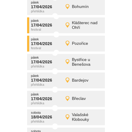
pátek
promítání
17/04/2026
Bohumín
17/04/2026
Detail
pátek
pátek
promítání
Klášterec nad
17/04/2026
17/04/2026
Detail
Ohří
pátek
pátek
promítání
17/04/2026
Pozořice
17/04/2026
Detail
pátek
pátek
promítání
Bystřice u
17/04/2026
17/04/2026
Detail
Benešova
pátek
pátek
promítání
17/04/2026
Bardejov
17/04/2026
Detail
pátek
pátek
promítání
17/04/2026
Břeclav
17/04/2026
Detail
pátek
sobota
promítání
Valašské
18/04/2026
18/04/2026
Detail
Klobouky
sobota
sobota