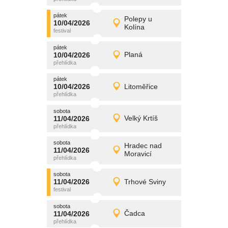
pátek
promítání
Polepy u
10/04/2026
10/04/2026
Detail
Kolína
pátek
pátek
promítání
10/04/2026
Planá
10/04/2026
Detail
pátek
pátek
promítání
10/04/2026
Litoměřice
10/04/2026
Detail
pátek
sobota
promítání
11/04/2026
Velký Krtíš
11/04/2026
Detail
sobota
sobota
promítání
Hradec nad
11/04/2026
11/04/2026
Detail
Moravicí
sobota
sobota
promítání
11/04/2026
Trhové Sviny
11/04/2026
Detail
sobota
sobota
promítání
11/04/2026
Čadca
11/04/2026
Detail
sobota