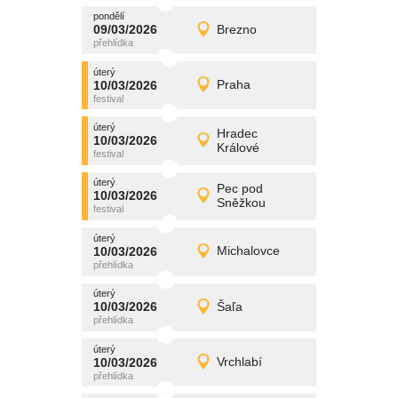
pondělí
promítání
09/03/2026
Brezno
09/03/2026
Detail
pondělí
úterý
promítání
10/03/2026
Praha
10/03/2026
Detail
úterý
úterý
promítání
Hradec
10/03/2026
10/03/2026
Detail
Králové
úterý
úterý
promítání
Pec pod
10/03/2026
10/03/2026
Detail
Sněžkou
úterý
úterý
promítání
10/03/2026
Michalovce
10/03/2026
Detail
úterý
úterý
promítání
10/03/2026
Šaľa
10/03/2026
Detail
úterý
úterý
promítání
10/03/2026
Vrchlabí
10/03/2026
Detail
úterý