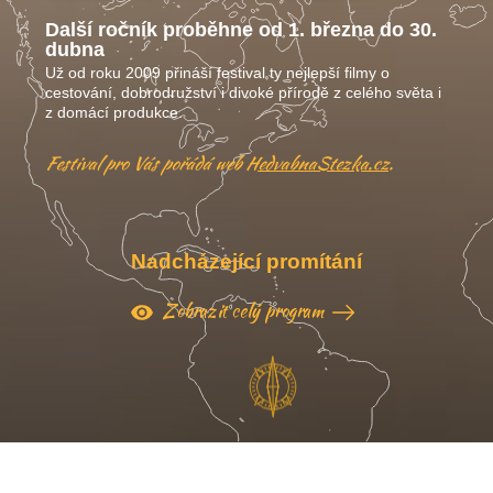
Další ročník proběhne od 1. března do 30.
dubna
Už od roku 2009 přináší festival ty nejlepší filmy o
cestování, dobrodružství i divoké přírodě z celého světa i
z domácí produkce.
Festival pro Vás pořádá web
HedvabnaStezka.cz
.
Nadcházející promítání
Zobrazit celý program