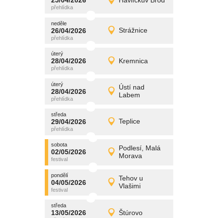
25/04/2026
Havlíčkův Brod
25/04/2026
Detail
sobota
neděle
promítání
26/04/2026
Strážnice
26/04/2026
Detail
neděle
úterý
promítání
28/04/2026
Kremnica
28/04/2026
Detail
úterý
úterý
promítání
Ústí nad
28/04/2026
28/04/2026
Detail
Labem
úterý
středa
promítání
29/04/2026
Teplice
29/04/2026
Detail
středa
sobota
promítání
Podlesí, Malá
02/05/2026
02/05/2026
Detail
Morava
sobota
pondělí
promítání
Tehov u
04/05/2026
04/05/2026
Detail
Vlašimi
pondělí
středa
promítání
13/05/2026
Štúrovo
13/05/2026
Detail