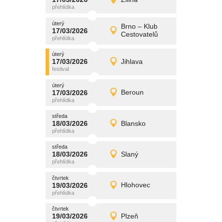
17/03/2026
Detail
úterý
úterý
promítání
Brno – Klub
17/03/2026
17/03/2026
Detail
Cestovatelů
úterý
úterý
promítání
17/03/2026
Jihlava
17/03/2026
Detail
úterý
úterý
promítání
17/03/2026
Beroun
17/03/2026
Detail
úterý
středa
promítání
18/03/2026
Blansko
18/03/2026
Detail
středa
středa
promítání
18/03/2026
Slaný
18/03/2026
Detail
středa
čtvrtek
promítání
19/03/2026
Hlohovec
19/03/2026
Detail
čtvrtek
čtvrtek
promítání
19/03/2026
Plzeň
19/03/2026
Detail