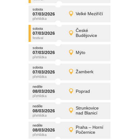
sobota
promítání
07/03/2026
Velké Meziříčí
07/03/2026
Detail
sobota
sobota
promítání
České
07/03/2026
07/03/2026
Detail
Budějovice
sobota
sobota
promítání
07/03/2026
Mýto
07/03/2026
Detail
sobota
sobota
promítání
07/03/2026
Žamberk
07/03/2026
Detail
sobota
neděle
promítání
08/03/2026
Poprad
08/03/2026
Detail
neděle
neděle
promítání
Strunkovice
08/03/2026
08/03/2026
Detail
nad Blanicí
neděle
neděle
promítání
Praha – Horní
08/03/2026
08/03/2026
Detail
Počernice
neděle