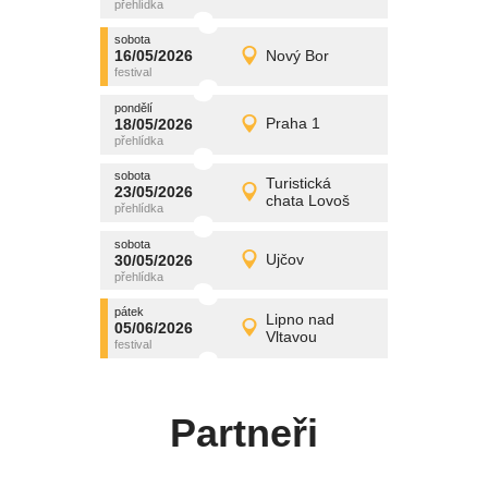
středa
sobota
promítání
16/05/2026
Nový Bor
16/05/2026
Detail
sobota
pondělí
promítání
18/05/2026
Praha 1
18/05/2026
Detail
pondělí
sobota
promítání
Turistická
23/05/2026
23/05/2026
Detail
chata Lovoš
sobota
sobota
promítání
30/05/2026
Ujčov
30/05/2026
Detail
sobota
pátek
promítání
Lipno nad
05/06/2026
05/06/2026
Detail
Vltavou
pátek
Partneři