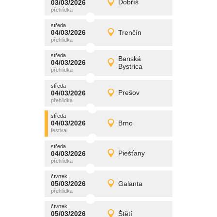
03/03/2026
Dobříš
03/03/2026
Detail
úterý
středa
promítání
04/03/2026
Trenčín
04/03/2026
Detail
středa
středa
promítání
Banská
04/03/2026
04/03/2026
Detail
Bystrica
středa
středa
promítání
04/03/2026
Prešov
04/03/2026
Detail
středa
středa
promítání
04/03/2026
Brno
04/03/2026
Detail
středa
středa
promítání
04/03/2026
Piešťany
04/03/2026
Detail
středa
čtvrtek
promítání
05/03/2026
Galanta
05/03/2026
Detail
čtvrtek
čtvrtek
promítání
05/03/2026
Štětí
05/03/2026