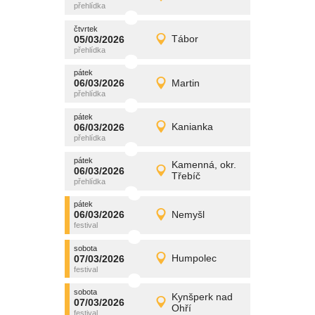
Detail
čtvrtek
čtvrtek
promítání
05/03/2026
Tábor
05/03/2026
Detail
čtvrtek
pátek
promítání
06/03/2026
Martin
06/03/2026
Detail
pátek
pátek
promítání
06/03/2026
Kanianka
06/03/2026
Detail
pátek
pátek
promítání
Kamenná, okr.
06/03/2026
06/03/2026
Detail
Třebíč
pátek
pátek
promítání
06/03/2026
Nemyšl
06/03/2026
Detail
pátek
sobota
promítání
07/03/2026
Humpolec
07/03/2026
Detail
sobota
sobota
promítání
Kynšperk nad
07/03/2026
07/03/2026
Detail
Ohří
sobota