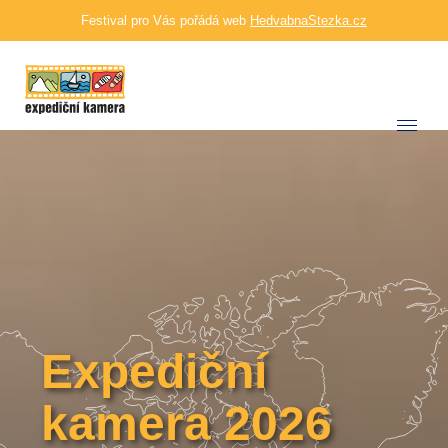
Festival pro Vás pořádá web
HedvabnaStezka.cz
Expediční
kamera 2026