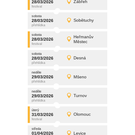
28/03/2026
Zábřeh
28/03/2026
Detail
sobota
sobota
promítání
28/03/2026
Sobětuchy
28/03/2026
Detail
sobota
sobota
promítání
Heřmanův
28/03/2026
28/03/2026
Detail
Městec
sobota
sobota
promítání
28/03/2026
Desná
28/03/2026
Detail
sobota
neděle
promítání
29/03/2026
Mšeno
29/03/2026
Detail
neděle
neděle
promítání
29/03/2026
Turnov
29/03/2026
Detail
neděle
úterý
promítání
31/03/2026
Olomouc
31/03/2026
Detail
úterý
středa
promítání
01/04/2026
Levice
01/04/2026