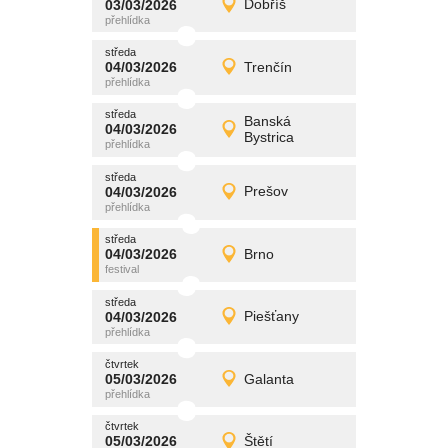
03/03/2026
Dobříš
03/03/2026
Detail
úterý
středa
promítání
04/03/2026
Trenčín
04/03/2026
Detail
středa
středa
promítání
Banská
04/03/2026
04/03/2026
Detail
Bystrica
středa
středa
promítání
04/03/2026
Prešov
04/03/2026
Detail
středa
středa
promítání
04/03/2026
Brno
04/03/2026
Detail
středa
středa
promítání
04/03/2026
Piešťany
04/03/2026
Detail
středa
čtvrtek
promítání
05/03/2026
Galanta
05/03/2026
Detail
čtvrtek
čtvrtek
promítání
05/03/2026
Štětí
05/03/2026