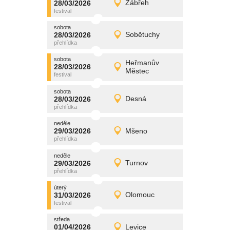
28/03/2026
Zábřeh
28/03/2026
Detail
sobota
sobota
promítání
28/03/2026
Sobětuchy
28/03/2026
Detail
sobota
sobota
promítání
Heřmanův
28/03/2026
28/03/2026
Detail
Městec
sobota
sobota
promítání
28/03/2026
Desná
28/03/2026
Detail
sobota
neděle
promítání
29/03/2026
Mšeno
29/03/2026
Detail
neděle
neděle
promítání
29/03/2026
Turnov
29/03/2026
Detail
neděle
úterý
promítání
31/03/2026
Olomouc
31/03/2026
Detail
úterý
středa
promítání
01/04/2026
Levice
01/04/2026