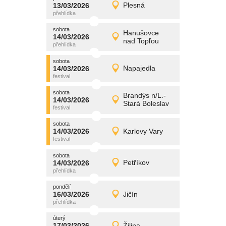
promítání
13/03/2026
Plesná
13/03/2026
Detail
pátek
sobota
promítání
Hanušovce
14/03/2026
14/03/2026
Detail
nad Topľou
sobota
sobota
promítání
14/03/2026
Napajedla
14/03/2026
Detail
sobota
sobota
promítání
Brandýs n/L.-
14/03/2026
14/03/2026
Detail
Stará Boleslav
sobota
sobota
promítání
14/03/2026
Karlovy Vary
14/03/2026
Detail
sobota
sobota
promítání
14/03/2026
Petříkov
14/03/2026
Detail
sobota
pondělí
promítání
16/03/2026
Jičín
16/03/2026
Detail
pondělí
úterý
promítání
17/03/2026
Žilina