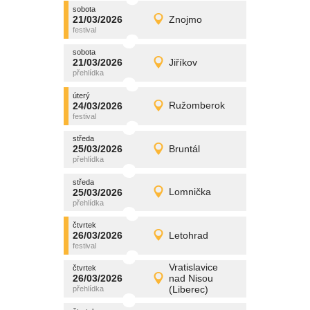
sobota
promítání
21/03/2026
Znojmo
21/03/2026
Detail
sobota
sobota
promítání
21/03/2026
Jiříkov
21/03/2026
Detail
sobota
úterý
promítání
24/03/2026
Ružomberok
24/03/2026
Detail
úterý
středa
promítání
25/03/2026
Bruntál
25/03/2026
Detail
středa
středa
promítání
25/03/2026
Lomnička
25/03/2026
Detail
středa
čtvrtek
promítání
26/03/2026
Letohrad
26/03/2026
Detail
čtvrtek
Vratislavice
čtvrtek
promítání
26/03/2026
nad Nisou
26/03/2026
Detail
(Liberec)
čtvrtek