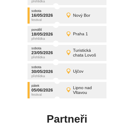
středa
sobota
promítání
16/05/2026
Nový Bor
16/05/2026
Detail
sobota
pondělí
promítání
18/05/2026
Praha 1
18/05/2026
Detail
pondělí
sobota
promítání
Turistická
23/05/2026
23/05/2026
Detail
chata Lovoš
sobota
sobota
promítání
30/05/2026
Ujčov
30/05/2026
Detail
sobota
pátek
promítání
Lipno nad
05/06/2026
05/06/2026
Detail
Vltavou
pátek
Partneři