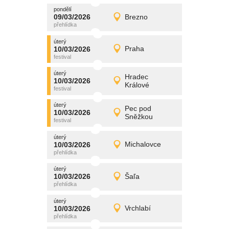
pondělí
promítání
09/03/2026
Brezno
09/03/2026
Detail
pondělí
úterý
promítání
10/03/2026
Praha
10/03/2026
Detail
úterý
úterý
promítání
Hradec
10/03/2026
10/03/2026
Detail
Králové
úterý
úterý
promítání
Pec pod
10/03/2026
10/03/2026
Detail
Sněžkou
úterý
úterý
promítání
10/03/2026
Michalovce
10/03/2026
Detail
úterý
úterý
promítání
10/03/2026
Šaľa
10/03/2026
Detail
úterý
úterý
promítání
10/03/2026
Vrchlabí
10/03/2026
Detail
úterý