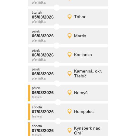
Detail
čtvrtek
čtvrtek
promítání
05/03/2026
Tábor
05/03/2026
Detail
čtvrtek
pátek
promítání
06/03/2026
Martin
06/03/2026
Detail
pátek
pátek
promítání
06/03/2026
Kanianka
06/03/2026
Detail
pátek
pátek
promítání
Kamenná, okr.
06/03/2026
06/03/2026
Detail
Třebíč
pátek
pátek
promítání
06/03/2026
Nemyšl
06/03/2026
Detail
pátek
sobota
promítání
07/03/2026
Humpolec
07/03/2026
Detail
sobota
sobota
promítání
Kynšperk nad
07/03/2026
07/03/2026
Detail
Ohří
sobota