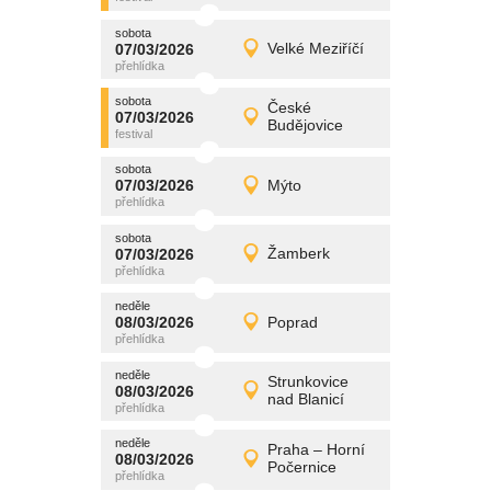
sobota
promítání
07/03/2026
Velké Meziříčí
07/03/2026
Detail
sobota
sobota
promítání
České
07/03/2026
07/03/2026
Detail
Budějovice
sobota
sobota
promítání
07/03/2026
Mýto
07/03/2026
Detail
sobota
sobota
promítání
07/03/2026
Žamberk
07/03/2026
Detail
sobota
neděle
promítání
08/03/2026
Poprad
08/03/2026
Detail
neděle
neděle
promítání
Strunkovice
08/03/2026
08/03/2026
Detail
nad Blanicí
neděle
neděle
promítání
Praha – Horní
08/03/2026
08/03/2026
Detail
Počernice
neděle