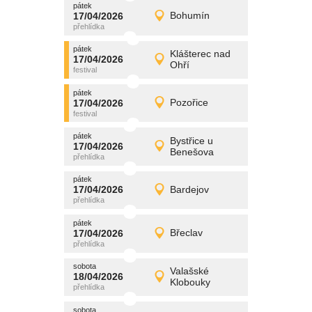
pátek
promítání
17/04/2026
Bohumín
17/04/2026
Detail
pátek
pátek
promítání
Klášterec nad
17/04/2026
17/04/2026
Detail
Ohří
pátek
pátek
promítání
17/04/2026
Pozořice
17/04/2026
Detail
pátek
pátek
promítání
Bystřice u
17/04/2026
17/04/2026
Detail
Benešova
pátek
pátek
promítání
17/04/2026
Bardejov
17/04/2026
Detail
pátek
pátek
promítání
17/04/2026
Břeclav
17/04/2026
Detail
pátek
sobota
promítání
Valašské
18/04/2026
18/04/2026
Detail
Klobouky
sobota
sobota