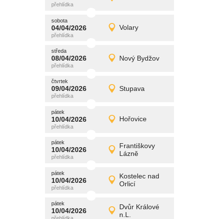
Detail
středa
sobota
promítání
04/04/2026
Volary
04/04/2026
Detail
sobota
středa
promítání
08/04/2026
Nový Bydžov
08/04/2026
Detail
středa
čtvrtek
promítání
09/04/2026
Stupava
09/04/2026
Detail
čtvrtek
pátek
promítání
10/04/2026
Hořovice
10/04/2026
Detail
pátek
pátek
promítání
Františkovy
10/04/2026
10/04/2026
Detail
Lázně
pátek
pátek
promítání
Kostelec nad
10/04/2026
10/04/2026
Detail
Orlicí
pátek
pátek
promítání
Dvůr Králové
10/04/2026
10/04/2026
Detail
n.L.
pátek