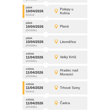
pátek
promítání
Polepy u
10/04/2026
10/04/2026
Detail
Kolína
pátek
pátek
promítání
10/04/2026
Planá
10/04/2026
Detail
pátek
pátek
promítání
10/04/2026
Litoměřice
10/04/2026
Detail
pátek
sobota
promítání
11/04/2026
Velký Krtíš
11/04/2026
Detail
sobota
sobota
promítání
Hradec nad
11/04/2026
11/04/2026
Detail
Moravicí
sobota
sobota
promítání
11/04/2026
Trhové Sviny
11/04/2026
Detail
sobota
sobota
promítání
11/04/2026
Čadca
11/04/2026
Detail
sobota