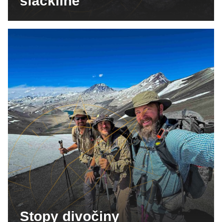
slackline
Stopy divočiny