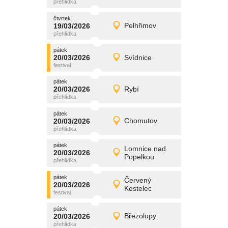
čtvrtek
čtvrtek
promítání
19/03/2026
Pelhřimov
19/03/2026
Detail
čtvrtek
pátek
promítání
20/03/2026
Svídnice
20/03/2026
Detail
pátek
pátek
promítání
20/03/2026
Rybí
20/03/2026
Detail
pátek
pátek
promítání
20/03/2026
Chomutov
20/03/2026
Detail
pátek
pátek
promítání
Lomnice nad
20/03/2026
20/03/2026
Detail
Popelkou
pátek
pátek
promítání
Červený
20/03/2026
20/03/2026
Detail
Kostelec
pátek
pátek
promítání
20/03/2026
Březolupy
20/03/2026
Detail
pátek