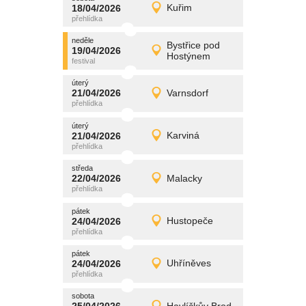
promítání
18/04/2026
Kuřim
18/04/2026
Detail
sobota
neděle
promítání
Bystřice pod
19/04/2026
19/04/2026
Detail
Hostýnem
neděle
úterý
promítání
21/04/2026
Varnsdorf
21/04/2026
Detail
úterý
úterý
promítání
21/04/2026
Karviná
21/04/2026
Detail
úterý
středa
promítání
22/04/2026
Malacky
22/04/2026
Detail
středa
pátek
promítání
24/04/2026
Hustopeče
24/04/2026
Detail
pátek
pátek
promítání
24/04/2026
Uhříněves
24/04/2026
Detail
pátek
sobota
promítání