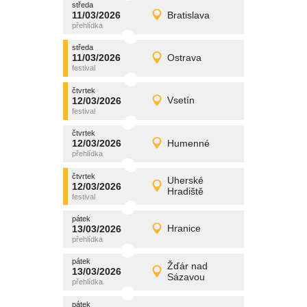
středa
promítání
11/03/2026
Bratislava
11/03/2026
Detail
středa
středa
promítání
11/03/2026
Ostrava
11/03/2026
Detail
středa
čtvrtek
promítání
12/03/2026
Vsetín
12/03/2026
Detail
čtvrtek
čtvrtek
promítání
12/03/2026
Humenné
12/03/2026
Detail
čtvrtek
čtvrtek
promítání
Uherské
12/03/2026
12/03/2026
Detail
Hradiště
čtvrtek
pátek
promítání
13/03/2026
Hranice
13/03/2026
Detail
pátek
pátek
promítání
Žďár nad
13/03/2026
13/03/2026
Detail
Sázavou
pátek
pátek