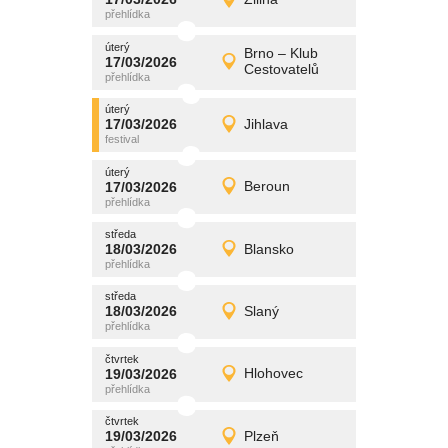
17/03/2026
Detail
úterý
úterý
promítání
Brno – Klub
17/03/2026
17/03/2026
Detail
Cestovatelů
úterý
úterý
promítání
17/03/2026
Jihlava
17/03/2026
Detail
úterý
úterý
promítání
17/03/2026
Beroun
17/03/2026
Detail
úterý
středa
promítání
18/03/2026
Blansko
18/03/2026
Detail
středa
středa
promítání
18/03/2026
Slaný
18/03/2026
Detail
středa
čtvrtek
promítání
19/03/2026
Hlohovec
19/03/2026
Detail
čtvrtek
čtvrtek
promítání
19/03/2026
Plzeň
19/03/2026
Detail