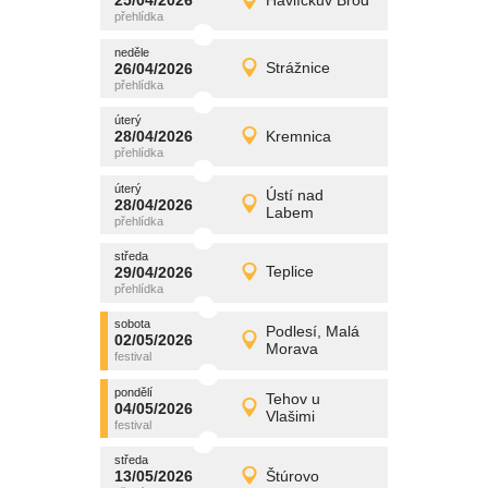
25/04/2026
Havlíčkův Brod
25/04/2026
Detail
sobota
neděle
promítání
26/04/2026
Strážnice
26/04/2026
Detail
neděle
úterý
promítání
28/04/2026
Kremnica
28/04/2026
Detail
úterý
úterý
promítání
Ústí nad
28/04/2026
28/04/2026
Detail
Labem
úterý
středa
promítání
29/04/2026
Teplice
29/04/2026
Detail
středa
sobota
promítání
Podlesí, Malá
02/05/2026
02/05/2026
Detail
Morava
sobota
pondělí
promítání
Tehov u
04/05/2026
04/05/2026
Detail
Vlašimi
pondělí
středa
promítání
13/05/2026
Štúrovo
13/05/2026
Detail