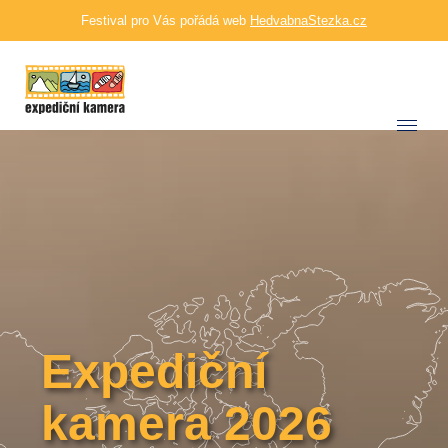
Festival pro Vás pořádá web
HedvabnaStezka.cz
Expediční
kamera 2026