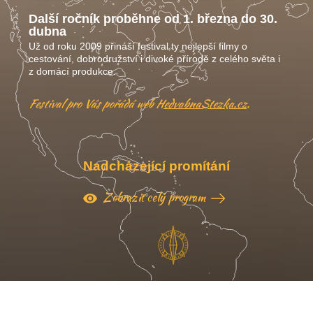
Další ročník proběhne od 1. března do 30.
dubna
Už od roku 2009 přináší festival ty nejlepší filmy o
cestování, dobrodružství i divoké přírodě z celého světa i
z domácí produkce.
Festival pro Vás pořádá web
HedvabnaStezka.cz
.
Nadcházející promítání
Zobrazit celý program