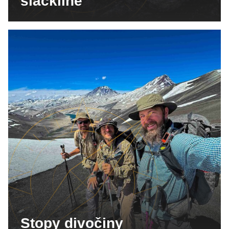
slackline
Stopy divočiny