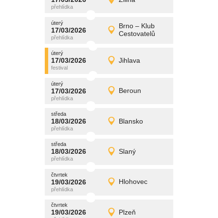
17/03/2026
Detail
úterý
úterý
promítání
Brno – Klub
17/03/2026
17/03/2026
Detail
Cestovatelů
úterý
úterý
promítání
17/03/2026
Jihlava
17/03/2026
Detail
úterý
úterý
promítání
17/03/2026
Beroun
17/03/2026
Detail
úterý
středa
promítání
18/03/2026
Blansko
18/03/2026
Detail
středa
středa
promítání
18/03/2026
Slaný
18/03/2026
Detail
středa
čtvrtek
promítání
19/03/2026
Hlohovec
19/03/2026
Detail
čtvrtek
čtvrtek
promítání
19/03/2026
Plzeň
19/03/2026
Detail