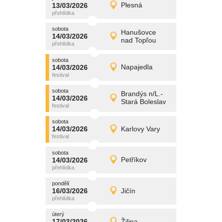
promítání
13/03/2026
Plesná
13/03/2026
Detail
pátek
sobota
promítání
Hanušovce
14/03/2026
14/03/2026
Detail
nad Topľou
sobota
sobota
promítání
14/03/2026
Napajedla
14/03/2026
Detail
sobota
sobota
promítání
Brandýs n/L.-
14/03/2026
14/03/2026
Detail
Stará Boleslav
sobota
sobota
promítání
14/03/2026
Karlovy Vary
14/03/2026
Detail
sobota
sobota
promítání
14/03/2026
Petříkov
14/03/2026
Detail
sobota
pondělí
promítání
16/03/2026
Jičín
16/03/2026
Detail
pondělí
úterý
promítání
17/03/2026
Žilina