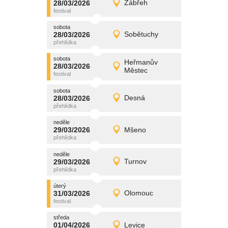
28/03/2026
Zábřeh
28/03/2026
Detail
sobota
sobota
promítání
28/03/2026
Sobětuchy
28/03/2026
Detail
sobota
sobota
promítání
Heřmanův
28/03/2026
28/03/2026
Detail
Městec
sobota
sobota
promítání
28/03/2026
Desná
28/03/2026
Detail
sobota
neděle
promítání
29/03/2026
Mšeno
29/03/2026
Detail
neděle
neděle
promítání
29/03/2026
Turnov
29/03/2026
Detail
neděle
úterý
promítání
31/03/2026
Olomouc
31/03/2026
Detail
úterý
středa
promítání
01/04/2026
Levice
01/04/2026