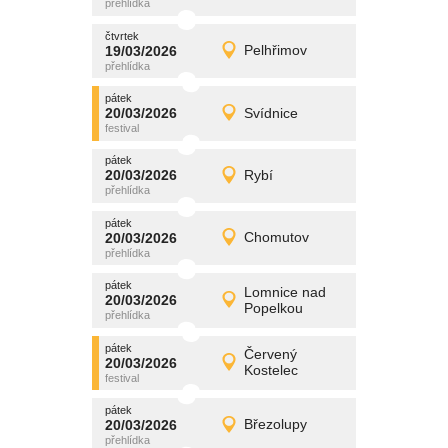
čtvrtek
čtvrtek
promítání
19/03/2026
Pelhřimov
19/03/2026
Detail
čtvrtek
pátek
promítání
20/03/2026
Svídnice
20/03/2026
Detail
pátek
pátek
promítání
20/03/2026
Rybí
20/03/2026
Detail
pátek
pátek
promítání
20/03/2026
Chomutov
20/03/2026
Detail
pátek
pátek
promítání
Lomnice nad
20/03/2026
20/03/2026
Detail
Popelkou
pátek
pátek
promítání
Červený
20/03/2026
20/03/2026
Detail
Kostelec
pátek
pátek
promítání
20/03/2026
Březolupy
20/03/2026
Detail
pátek