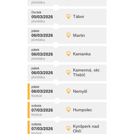
Detail
čtvrtek
čtvrtek
promítání
05/03/2026
Tábor
05/03/2026
Detail
čtvrtek
pátek
promítání
06/03/2026
Martin
06/03/2026
Detail
pátek
pátek
promítání
06/03/2026
Kanianka
06/03/2026
Detail
pátek
pátek
promítání
Kamenná, okr.
06/03/2026
06/03/2026
Detail
Třebíč
pátek
pátek
promítání
06/03/2026
Nemyšl
06/03/2026
Detail
pátek
sobota
promítání
07/03/2026
Humpolec
07/03/2026
Detail
sobota
sobota
promítání
Kynšperk nad
07/03/2026
07/03/2026
Detail
Ohří
sobota