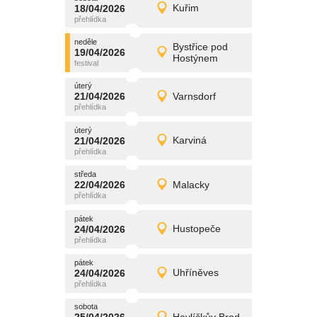
promítání
18/04/2026
Kuřim
18/04/2026
Detail
sobota
neděle
promítání
Bystřice pod
19/04/2026
19/04/2026
Detail
Hostýnem
neděle
úterý
promítání
21/04/2026
Varnsdorf
21/04/2026
Detail
úterý
úterý
promítání
21/04/2026
Karviná
21/04/2026
Detail
úterý
středa
promítání
22/04/2026
Malacky
22/04/2026
Detail
středa
pátek
promítání
24/04/2026
Hustopeče
24/04/2026
Detail
pátek
pátek
promítání
24/04/2026
Uhříněves
24/04/2026
Detail
pátek
sobota
promítání