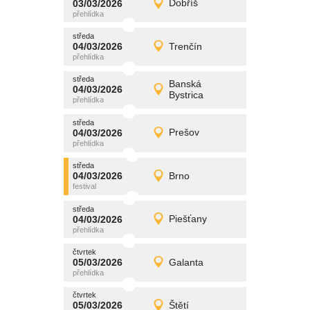
03/03/2026
Dobříš
03/03/2026
Detail
úterý
středa
promítání
04/03/2026
Trenčín
04/03/2026
Detail
středa
středa
promítání
Banská
04/03/2026
04/03/2026
Detail
Bystrica
středa
středa
promítání
04/03/2026
Prešov
04/03/2026
Detail
středa
středa
promítání
04/03/2026
Brno
04/03/2026
Detail
středa
středa
promítání
04/03/2026
Piešťany
04/03/2026
Detail
středa
čtvrtek
promítání
05/03/2026
Galanta
05/03/2026
Detail
čtvrtek
čtvrtek
promítání
05/03/2026
Štětí
05/03/2026