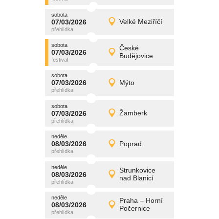
sobota
promítání
07/03/2026
Velké Meziříčí
07/03/2026
Detail
sobota
sobota
promítání
České
07/03/2026
07/03/2026
Detail
Budějovice
sobota
sobota
promítání
07/03/2026
Mýto
07/03/2026
Detail
sobota
sobota
promítání
07/03/2026
Žamberk
07/03/2026
Detail
sobota
neděle
promítání
08/03/2026
Poprad
08/03/2026
Detail
neděle
neděle
promítání
Strunkovice
08/03/2026
08/03/2026
Detail
nad Blanicí
neděle
neděle
promítání
Praha – Horní
08/03/2026
08/03/2026
Detail
Počernice
neděle