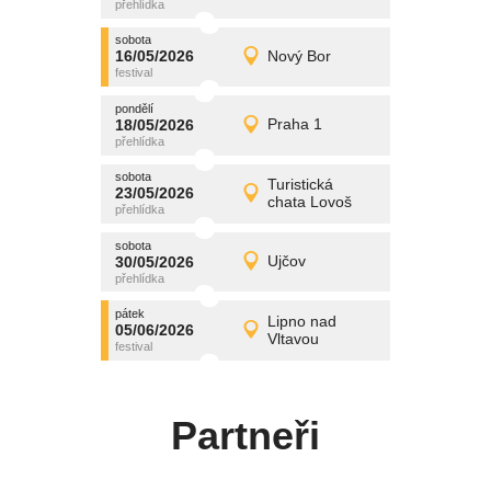
středa
sobota
promítání
16/05/2026
Nový Bor
16/05/2026
Detail
sobota
pondělí
promítání
18/05/2026
Praha 1
18/05/2026
Detail
pondělí
sobota
promítání
Turistická
23/05/2026
23/05/2026
Detail
chata Lovoš
sobota
sobota
promítání
30/05/2026
Ujčov
30/05/2026
Detail
sobota
pátek
promítání
Lipno nad
05/06/2026
05/06/2026
Detail
Vltavou
pátek
Partneři