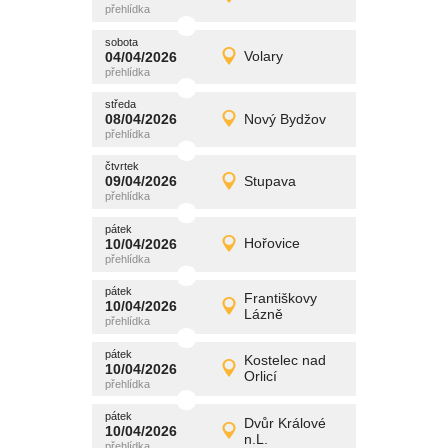
Detail
středa
sobota
promítání
04/04/2026
Volary
04/04/2026
Detail
sobota
středa
promítání
08/04/2026
Nový Bydžov
08/04/2026
Detail
středa
čtvrtek
promítání
09/04/2026
Stupava
09/04/2026
Detail
čtvrtek
pátek
promítání
10/04/2026
Hořovice
10/04/2026
Detail
pátek
pátek
promítání
Františkovy
10/04/2026
10/04/2026
Detail
Lázně
pátek
pátek
promítání
Kostelec nad
10/04/2026
10/04/2026
Detail
Orlicí
pátek
pátek
promítání
Dvůr Králové
10/04/2026
10/04/2026
Detail
n.L.
pátek