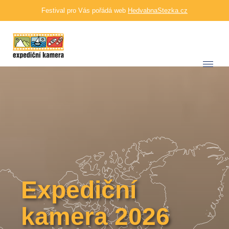
Festival pro Vás pořádá web
HedvabnaStezka.cz
Expediční
kamera 2026