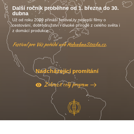
Další ročník proběhne od 1. března do 30.
dubna
Už od roku 2009 přináší festival ty nejlepší filmy o
cestování, dobrodružství i divoké přírodě z celého světa i
z domácí produkce.
Festival pro Vás pořádá web
HedvabnaStezka.cz
.
Nadcházející promítání
Zobrazit celý program