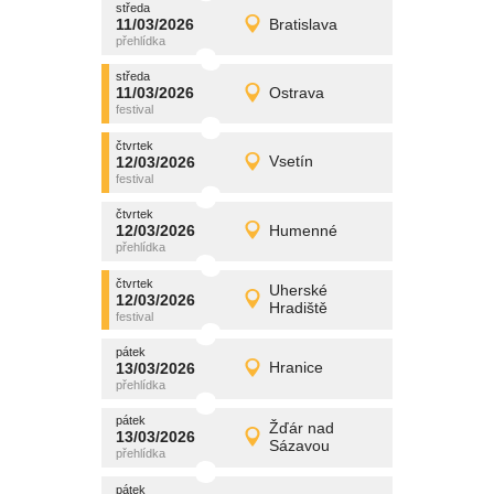
středa
promítání
11/03/2026
Bratislava
11/03/2026
Detail
středa
středa
promítání
11/03/2026
Ostrava
11/03/2026
Detail
středa
čtvrtek
promítání
12/03/2026
Vsetín
12/03/2026
Detail
čtvrtek
čtvrtek
promítání
12/03/2026
Humenné
12/03/2026
Detail
čtvrtek
čtvrtek
promítání
Uherské
12/03/2026
12/03/2026
Detail
Hradiště
čtvrtek
pátek
promítání
13/03/2026
Hranice
13/03/2026
Detail
pátek
pátek
promítání
Žďár nad
13/03/2026
13/03/2026
Detail
Sázavou
pátek
pátek