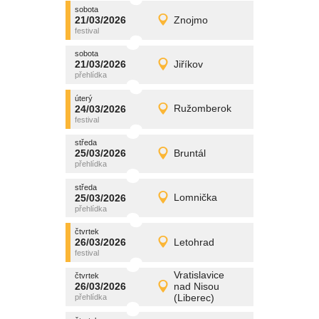
sobota
promítání
21/03/2026
Znojmo
21/03/2026
Detail
sobota
sobota
promítání
21/03/2026
Jiříkov
21/03/2026
Detail
sobota
úterý
promítání
24/03/2026
Ružomberok
24/03/2026
Detail
úterý
středa
promítání
25/03/2026
Bruntál
25/03/2026
Detail
středa
středa
promítání
25/03/2026
Lomnička
25/03/2026
Detail
středa
čtvrtek
promítání
26/03/2026
Letohrad
26/03/2026
Detail
čtvrtek
Vratislavice
čtvrtek
promítání
26/03/2026
nad Nisou
26/03/2026
Detail
(Liberec)
čtvrtek