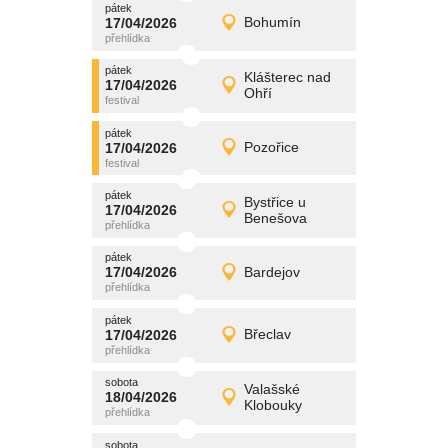
pátek
promítání
17/04/2026
Bohumín
17/04/2026
Detail
pátek
pátek
promítání
Klášterec nad
17/04/2026
17/04/2026
Detail
Ohří
pátek
pátek
promítání
17/04/2026
Pozořice
17/04/2026
Detail
pátek
pátek
promítání
Bystřice u
17/04/2026
17/04/2026
Detail
Benešova
pátek
pátek
promítání
17/04/2026
Bardejov
17/04/2026
Detail
pátek
pátek
promítání
17/04/2026
Břeclav
17/04/2026
Detail
pátek
sobota
promítání
Valašské
18/04/2026
18/04/2026
Detail
Klobouky
sobota
sobota