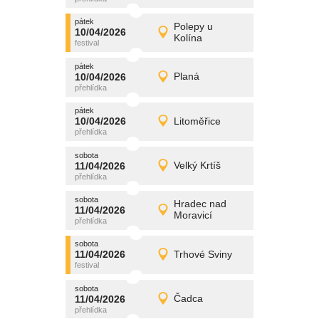
pátek
promítání
Polepy u
10/04/2026
10/04/2026
Detail
Kolína
pátek
pátek
promítání
10/04/2026
Planá
10/04/2026
Detail
pátek
pátek
promítání
10/04/2026
Litoměřice
10/04/2026
Detail
pátek
sobota
promítání
11/04/2026
Velký Krtíš
11/04/2026
Detail
sobota
sobota
promítání
Hradec nad
11/04/2026
11/04/2026
Detail
Moravicí
sobota
sobota
promítání
11/04/2026
Trhové Sviny
11/04/2026
Detail
sobota
sobota
promítání
11/04/2026
Čadca
11/04/2026
Detail
sobota