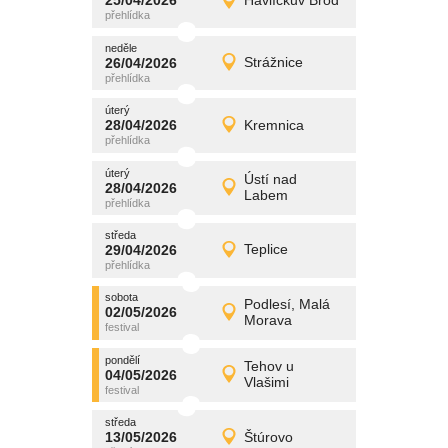
25/04/2026
Havlíčkův Brod
25/04/2026
Detail
sobota
neděle
promítání
26/04/2026
Strážnice
26/04/2026
Detail
neděle
úterý
promítání
28/04/2026
Kremnica
28/04/2026
Detail
úterý
úterý
promítání
Ústí nad
28/04/2026
28/04/2026
Detail
Labem
úterý
středa
promítání
29/04/2026
Teplice
29/04/2026
Detail
středa
sobota
promítání
Podlesí, Malá
02/05/2026
02/05/2026
Detail
Morava
sobota
pondělí
promítání
Tehov u
04/05/2026
04/05/2026
Detail
Vlašimi
pondělí
středa
promítání
13/05/2026
Štúrovo
13/05/2026
Detail