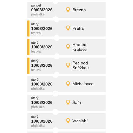
pondělí
promítání
09/03/2026
Brezno
09/03/2026
Detail
pondělí
úterý
promítání
10/03/2026
Praha
10/03/2026
Detail
úterý
úterý
promítání
Hradec
10/03/2026
10/03/2026
Detail
Králové
úterý
úterý
promítání
Pec pod
10/03/2026
10/03/2026
Detail
Sněžkou
úterý
úterý
promítání
10/03/2026
Michalovce
10/03/2026
Detail
úterý
úterý
promítání
10/03/2026
Šaľa
10/03/2026
Detail
úterý
úterý
promítání
10/03/2026
Vrchlabí
10/03/2026
Detail
úterý